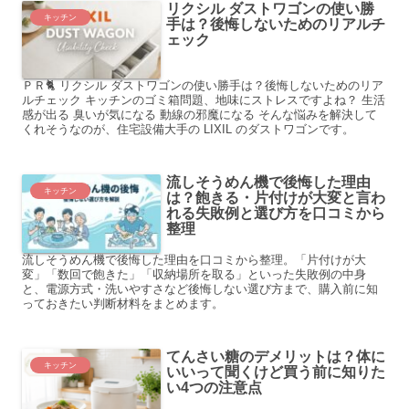
リクシル ダストワゴンの使い勝
キッチン
手は？後悔しないためのリアルチ
ェック
ＰＲ🐈 リクシル ダストワゴンの使い勝手は？後悔しないためのリア
ルチェック キッチンのゴミ箱問題、地味にストレスですよね？ 生活
感が出る 臭いが気になる 動線の邪魔になる そんな悩みを解決して
くれそうなのが、住宅設備大手の LIXIL のダストワゴンです。
流しそうめん機で後悔した理由
キッチン
は？飽きる・片付けが大変と言わ
れる失敗例と選び方を口コミから
整理
流しそうめん機で後悔した理由を口コミから整理。「片付けが大
変」「数回で飽きた」「収納場所を取る」といった失敗例の中身
と、電源方式・洗いやすさなど後悔しない選び方まで、購入前に知
っておきたい判断材料をまとめます。
てんさい糖のデメリットは？体に
キッチン
いいって聞くけど買う前に知りた
い4つの注意点