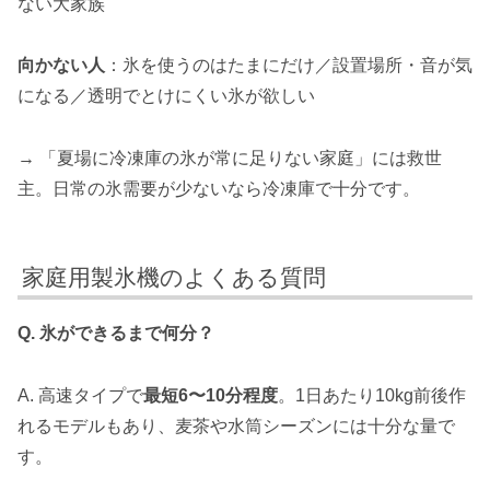
ない大家族
向かない人
：氷を使うのはたまにだけ／設置場所・音が気
になる／透明でとけにくい氷が欲しい
→ 「夏場に冷凍庫の氷が常に足りない家庭」には救世
主。日常の氷需要が少ないなら冷凍庫で十分です。
家庭用製氷機のよくある質問
Q. 氷ができるまで何分？
A. 高速タイプで
最短6〜10分程度
。1日あたり10kg前後作
れるモデルもあり、麦茶や水筒シーズンには十分な量で
す。