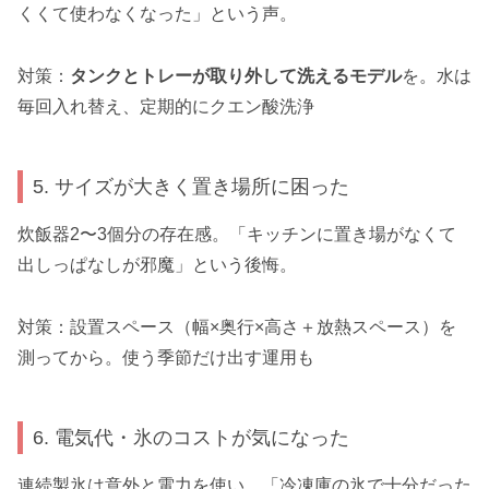
くくて使わなくなった」という声。
対策：
タンクとトレーが取り外して洗えるモデル
を。水は
毎回入れ替え、定期的にクエン酸洗浄
5. サイズが大きく置き場所に困った
炊飯器2〜3個分の存在感。「キッチンに置き場がなくて
出しっぱなしが邪魔」という後悔。
対策：設置スペース（幅×奥行×高さ＋放熱スペース）を
測ってから。使う季節だけ出す運用も
6. 電気代・氷のコストが気になった
連続製氷は意外と電力を使い、「冷凍庫の氷で十分だった