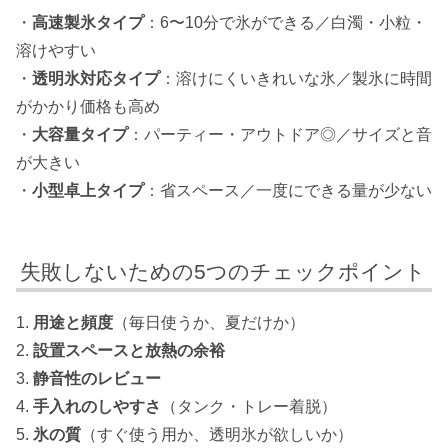
・
高速製氷タイプ
：6〜10分で氷ができる／白濁・小粒・
溶けやすい
・
透明氷対応タイプ
：溶けにくいきれいな氷／製氷に時間
がかかり価格も高め
・
大容量タイプ
：パーティー・アウトドア◎／サイズと音
が大きい
・
小型卓上タイプ
：省スペース／一度にできる量が少ない
失敗しないための5つのチェックポイント
1.
用途と頻度
（毎日使うか、夏だけか）
2.
設置スペースと放熱の余裕
3.
静音性のレビュー
4.
手入れのしやすさ
（タンク・トレー着脱）
5.
氷の質
（すぐ使う用か、透明氷が欲しいか）