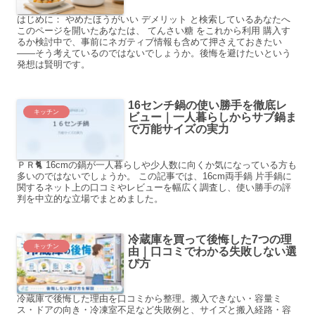
はじめに： やめたほうがいい デメリット と検索しているあなたへ
このページを開いたあなたは、 てんさい糖 をこれから利用 購入す
るか検討中で、事前にネガティブ情報も含めて押さえておきたい
――そう考えているのではないでしょうか。後悔を避けたいという
発想は賢明です。
16センチ鍋の使い勝手を徹底レ
キッチン
ビュー｜一人暮らしからサブ鍋ま
で万能サイズの実力
ＰＲ🐈 16cmの鍋が一人暮らしや少人数に向くか気になっている方も
多いのではないでしょうか。 この記事では、16cm両手鍋 片手鍋に
関するネット上の口コミやレビューを幅広く調査し、使い勝手の評
判を中立的な立場でまとめました。
冷蔵庫を買って後悔した7つの理
キッチン
由｜口コミでわかる失敗しない選
び方
冷蔵庫で後悔した理由を口コミから整理。搬入できない・容量ミ
ス・ドアの向き・冷凍室不足など失敗例と、サイズと搬入経路・容