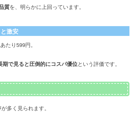
品質
を、明らかに上回っています。
ると激安
回あたり599円。
長期で見ると圧倒的にコスパ優位
という評価です。
声が多く見られます。