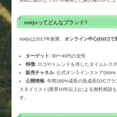
実際に購入して3ヶ月着用した購入者のレビュ
soejuってどんなブランド?
soejuは2017年創業、
オンライン中心(D2C)
ターゲット
: 30〜40代の女性
特徴
: ロゴやトレンドを排したタイムレスデザ
販売チャネル
: 公式オンラインストア(store
公開情報
: 年間160%成長の急成長D2Cブ
スタイリスト(業界10年以上)による無料相談
す。