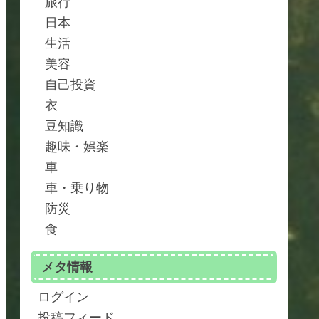
旅行
日本
生活
美容
自己投資
衣
豆知識
趣味・娯楽
車
車・乗り物
防災
食
メタ情報
ログイン
投稿フィード