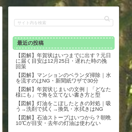
最近の投稿
【図解】年賀状はいつまでに出す？元日
に届く目安は12月25日・遅れた時の挽
回策
【図解】マンションのベランダ掃除｜水
を流すのはNG・新聞紙ワザで30分
【図解】年賀状じまいの文例｜「どなた
様にも」で角を立てない書き方と型
【図解】灯油をこぼしたときの対処｜吸
う→洗剤で拭く→換気・水拭きはNG
【図解】石油ストーブはいつから？朝晩
10℃が目安・去年の灯油は使わない