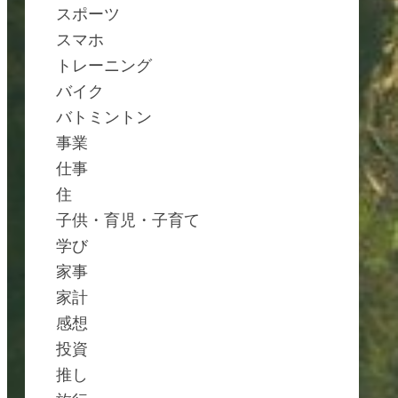
スポーツ
スマホ
トレーニング
バイク
バトミントン
事業
仕事
住
子供・育児・子育て
学び
家事
家計
感想
投資
推し