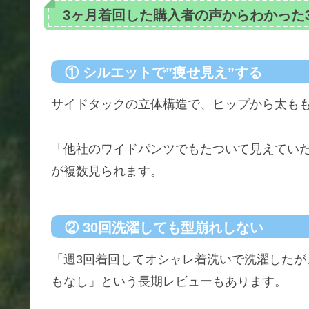
3ヶ月着回した購入者の声からわかった
① シルエットで”痩せ見え”する
サイドタックの立体構造で、ヒップから太も
「他社のワイドパンツでもたついて見えてい
が複数見られます。
② 30回洗濯しても型崩れしない
「週3回着回してオシャレ着洗いで洗濯したが
もなし」という長期レビューもあります。