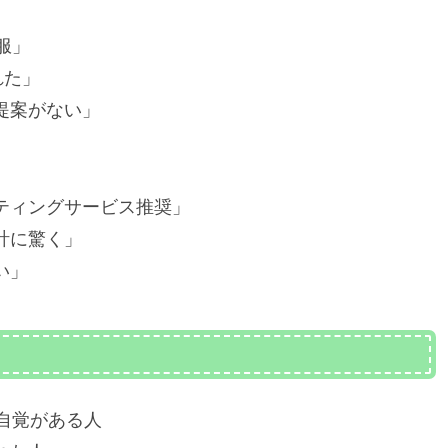
服」
れた」
提案がない」
ティングサービス推奨」
計に驚く」
い」
自覚がある人