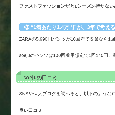
ファストファッションだと1シーズン持たない
③ “1着あたり1.4万円”が、3年で考え
ZARAの5,990円パンツが10回着て廃棄なら1
soejuのパンツは100回着用想定で1回140円。
soejuの口コミ
SNSや個人ブログを調べると、以下のような
良い口コミ