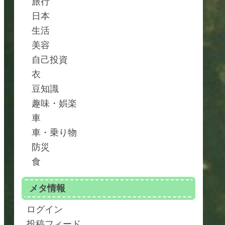
旅行
日本
生活
美容
自己投資
衣
豆知識
趣味・娯楽
車
車・乗り物
防災
食
メタ情報
ログイン
投稿フィード