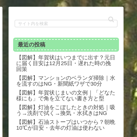
最近の投稿
【図解】年賀状はいつまでに出す？元日
に届く目安は12月25日・遅れた時の挽
回策
【図解】マンションのベランダ掃除｜水
を流すのはNG・新聞紙ワザで30分
【図解】年賀状じまいの文例｜「どなた
様にも」で角を立てない書き方と型
【図解】灯油をこぼしたときの対処｜吸
う→洗剤で拭く→換気・水拭きはNG
【図解】石油ストーブはいつから？朝晩
10℃が目安・去年の灯油は使わない