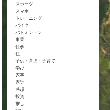
スポーツ
スマホ
トレーニング
バイク
バトミントン
事業
仕事
住
子供・育児・子育て
学び
家事
家計
感想
投資
推し