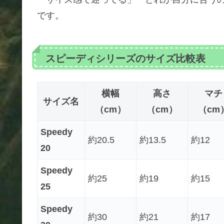
です。
スピーディシリーズのサイズ比較表
横幅
高さ
マチ
サイズ名
（cm）
（cm）
（cm
Speedy
約20.5
約13.5
約12
20
Speedy
約25
約19
約15
25
Speedy
約30
約21
約17