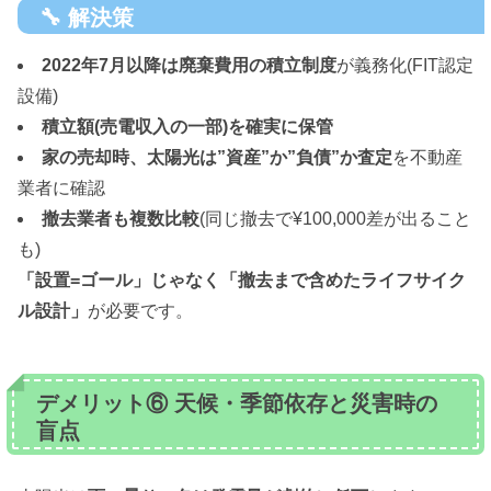
🔧 解決策
2022年7月以降は廃棄費用の積立制度
が義務化(FIT認定
設備)
積立額(売電収入の一部)を確実に保管
家の売却時、太陽光は”資産”か”負債”か査定
を不動産
業者に確認
撤去業者も複数比較
(同じ撤去で¥100,000差が出ること
も)
「設置=ゴール」じゃなく「撤去まで含めたライフサイク
ル設計」
が必要です。
デメリット⑥ 天候・季節依存と災害時の
盲点