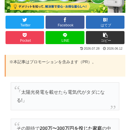
Twitter
Facebook
はてブ
Pocket
LINE
コピー
2026.07.28
2026.06.12
※本記事はプロモーションを含みます（PR）。
「太陽光発電を載せたら電気代がタダにな
る!」
その期待で
200万〜300万円を投じた家庭
の中