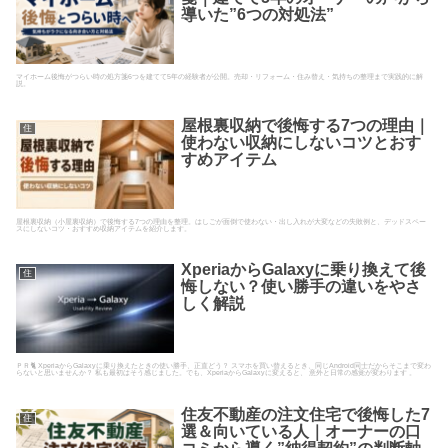
導いた”6つの対処法”
マイホーム後悔がつらい時の処方箋6つを建てて5年の経験者が公開。売却・リフォーム・住み替え・気持ちの整理まで実践的に解
説。
屋根裏収納で後悔する7つの理由｜
住
使わない収納にしないコツとおす
すめアイテム
屋根裏収納（小屋裏収納）で後悔する7つの理由を整理。はしごが面倒で使わない・出し入れが大変などの失敗例と、デッドスペー
スにしないコツ・おすすめ収納アイテムを紹介します。
XperiaからGalaxyに乗り換えて後
住
悔しない？使い勝手の違いをやさ
しく解説
ＰＲ🐈 XperiaからGalaxyに乗り換えたときの使い勝手、正直どう？ スマホを買い替えるとき、同じAndroid同士だからそこまで変わ
らないと思いませんか？ 私も最初はそう感じました。でも、XperiaからGalaxyに変えると、 意外と日常の感覚が変わります 。
住友不動産の注文住宅で後悔した7
住
選＆向いている人｜オーナーの口