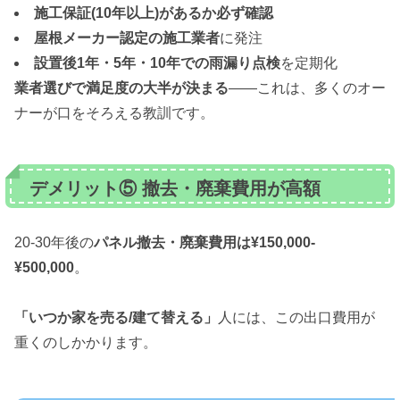
施工保証(10年以上)があるか必ず確認
屋根メーカー認定の施工業者
に発注
設置後1年・5年・10年での雨漏り点検
を定期化
業者選びで満足度の大半が決まる
——これは、多くのオー
ナーが口をそろえる教訓です。
デメリット⑤ 撤去・廃棄費用が高額
20-30年後の
パネル撤去・廃棄費用は¥150,000-
¥500,000
。
「いつか家を売る/建て替える」
人には、この出口費用が
重くのしかかります。