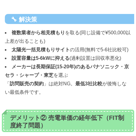
🔧 解決策
複数業者から相見積もり
を取る(同じ設備で¥500,000以
上差が出ることも)
太陽光一括見積もりサイト
の活用(無料で5-6社比較可)
設置容量は5-6kWに抑える
(過剰設置は回収率悪化)
メーカーは長期保証(15-20年)のあるパナソニック・京
セラ・シャープ・東芝
を選ぶ
「
訪問販売の契約
」は絶対NG。
最低3社比較
が後悔しな
い最低条件です。
デメリット② 売電単価の経年低下（FIT制
度終了問題）