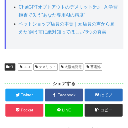
ChatGPTオプトアウトのデメリット5つ｜AI学習
拒否で失う”あなた専用AIの精度”
ペットショップ店員の本音｜元店員の声から見
えた”飼う前に絶対知ってほしい”6つの真実
住
エコ
デメリット
太陽光発電
蓄電池
シェアする
Twitter
Facebook
はてブ
Pocket
LINE
コピー