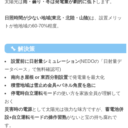
太陽光は
雨・曇り・冬は発電量が劇的に低下
します。
日照時間が少ない地域(東北・北陸・山陰)
は、設置メリッ
トが他地域の60-70%程度。
🔧 解決策
設置前に日射量シミュレーション
(NEDOの「日射量デ
ータベース」で無料確認可)
南向き屋根 or 東西分割設置
で発電量を最大化
積雪地域は雪止め金具+パネル角度を急に
停電時自立運転モード
の使い方を家族全員が理解して
おく
災害時の電源
として太陽光は強力な味方ですが、
蓄電池併
設+自立運転モードの操作習熟
がないと宝の持ち腐れで
す。