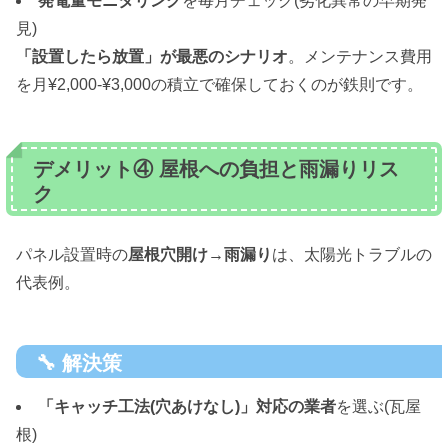
発電量モニタリング
を毎月チェック(劣化異常の早期発
見)
「設置したら放置」が最悪のシナリオ
。メンテナンス費用
を月¥2,000-¥3,000の積立で確保しておくのが鉄則です。
デメリット④ 屋根への負担と雨漏りリス
ク
パネル設置時の
屋根穴開け→雨漏り
は、太陽光トラブルの
代表例。
🔧 解決策
「キャッチ工法(穴あけなし)」対応の業者
を選ぶ(瓦屋
根)