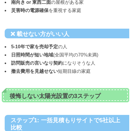
南向き or 東西二面
の屋根がある家
災害時の電源確保
を重視する家庭
❌ 載せない方がいい人
5-10年で家を売却予定
の人
日照時間が短い地域
(全国平均の70%未満)
訪問販売の言いなり契約
になりそうな人
撤去費用を見越せない
短期目線の家庭
後悔しない太陽光設置の3ステップ
ステップ1: 一括見積もりサイトで5社以上
比較