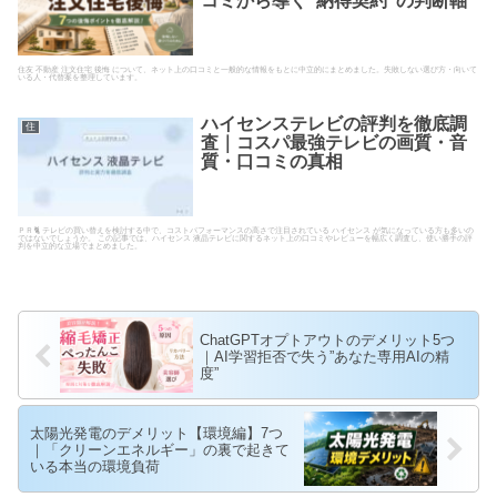
コミから導く”納得契約”の判断軸
住友 不動産 注文住宅 後悔 について、ネット上の口コミと一般的な情報をもとに中立的にまとめました。失敗しない選び方・向いて
いる人・代替案を整理しています。
ハイセンステレビの評判を徹底調
住
査｜コスパ最強テレビの画質・音
質・口コミの真相
ＰＲ🐈 テレビの買い替えを検討する中で、コストパフォーマンスの高さで注目されている ハイセンス が気になっている方も多いの
ではないでしょうか。 この記事では、ハイセンス 液晶テレビに関するネット上の口コミやレビューを幅広く調査し、使い勝手の評
判を中立的な立場でまとめました。
ChatGPTオプトアウトのデメリット5つ
｜AI学習拒否で失う”あなた専用AIの精
度”
太陽光発電のデメリット【環境編】7つ
｜「クリーンエネルギー」の裏で起きて
いる本当の環境負荷