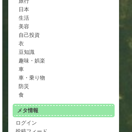
旅行
日本
生活
美容
自己投資
衣
豆知識
趣味・娯楽
車
車・乗り物
防災
食
メタ情報
ログイン
投稿フィード