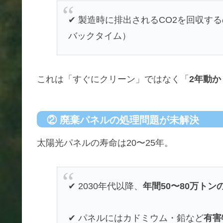
✔ 製造時に排出されるCO2を回収す
バックタイム）
これは「すぐにクリーン」ではなく「
2年動
② 廃棄パネルの処理問題が未解決
太陽光パネルの寿命は20〜25年。
✔ 2030年代以降、
年間50〜80万トン
✔ パネルにはカドミウム・鉛など
有害