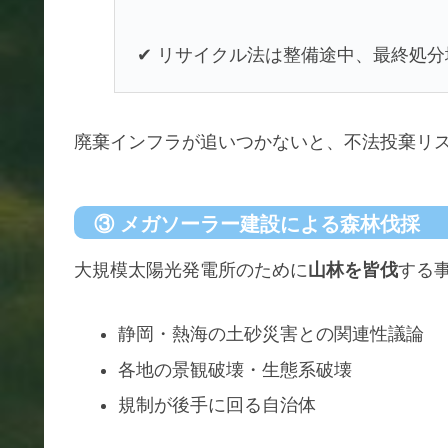
✔ リサイクル法は整備途中、最終処
廃棄インフラが追いつかないと、不法投棄リ
③ メガソーラー建設による森林伐採
大規模太陽光発電所のために
山林を皆伐
する
静岡・熱海の土砂災害との関連性議論
各地の景観破壊・生態系破壊
規制が後手に回る自治体