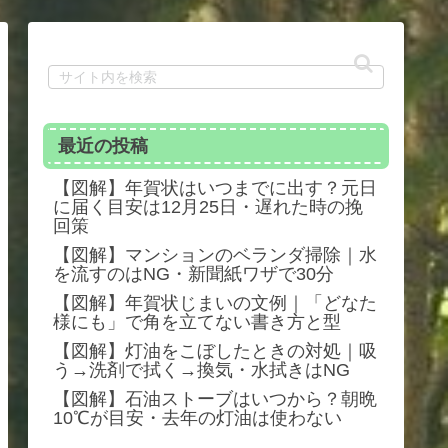
最近の投稿
【図解】年賀状はいつまでに出す？元日
に届く目安は12月25日・遅れた時の挽
回策
【図解】マンションのベランダ掃除｜水
を流すのはNG・新聞紙ワザで30分
【図解】年賀状じまいの文例｜「どなた
様にも」で角を立てない書き方と型
【図解】灯油をこぼしたときの対処｜吸
う→洗剤で拭く→換気・水拭きはNG
【図解】石油ストーブはいつから？朝晩
10℃が目安・去年の灯油は使わない