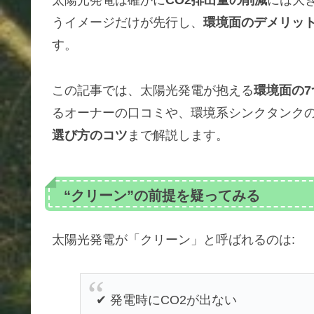
太陽光発電は確かに
CO2排出量の削減
には大
うイメージだけが先行し、
環境面のデメリッ
す。
この記事では、太陽光発電が抱える
環境面の
るオーナーの口コミや、環境系シンクタンク
選び方のコツ
まで解説します。
“クリーン”の前提を疑ってみる
太陽光発電が「クリーン」と呼ばれるのは:
✔ 発電時にCO2が出ない