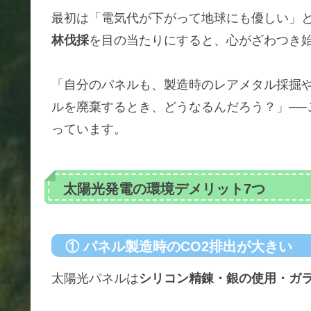
最初は「電気代が下がって地球にも優しい」
林伐採
を目の当たりにすると、心がざわつき
「自分のパネルも、製造時のレアメタル採掘や
ルを廃棄するとき、どうなるんだろう？」──
っています。
太陽光発電の環境デメリット7つ
① パネル製造時のCO2排出が大きい
太陽光パネルは
シリコン精錬・銀の使用・ガ