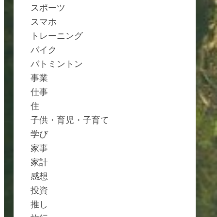
スポーツ
スマホ
トレーニング
バイク
バトミントン
事業
仕事
住
子供・育児・子育て
学び
家事
家計
感想
投資
推し