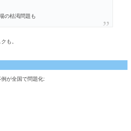
分場の枯渇問題も
スクも。
事例が全国で問題化: