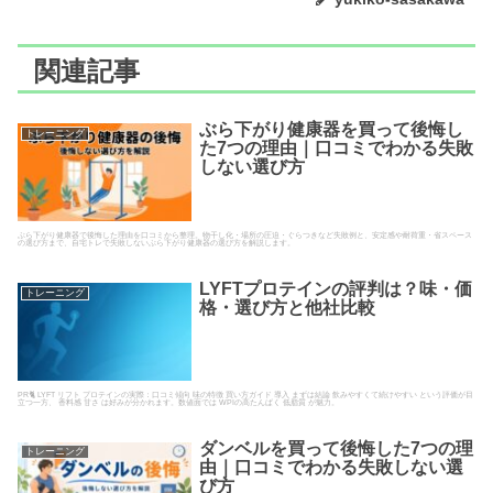
関連記事
ぶら下がり健康器を買って後悔し
トレーニング
た7つの理由｜口コミでわかる失敗
しない選び方
ぶら下がり健康器で後悔した理由を口コミから整理。物干し化・場所の圧迫・ぐらつきなど失敗例と、安定感や耐荷重・省スペース
の選び方まで、自宅トレで失敗しないぶら下がり健康器の選び方を解説します。
LYFTプロテインの評判は？味・価
トレーニング
格・選び方と他社比較
PR🐈 LYFT リフト プロテインの実際：口コミ傾向 味の特徴 買い方ガイド 導入 まずは結論 飲みやすくて続けやすい という評価が目
立つ一方、 香料感 甘さ は好みが分かれます。数値面では WPIの高たんぱく 低脂質 が魅力。
ダンベルを買って後悔した7つの理
トレーニング
由｜口コミでわかる失敗しない選
び方