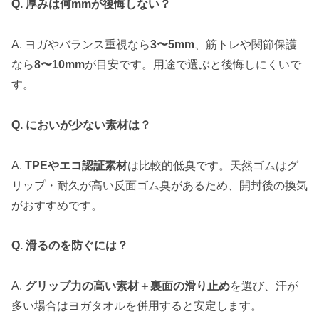
Q. 厚みは何mmが後悔しない？
A. ヨガやバランス重視なら
3〜5mm
、筋トレや関節保護
なら
8〜10mm
が目安です。用途で選ぶと後悔しにくいで
す。
Q. においが少ない素材は？
A.
TPEやエコ認証素材
は比較的低臭です。天然ゴムはグ
リップ・耐久が高い反面ゴム臭があるため、開封後の換気
がおすすめです。
Q. 滑るのを防ぐには？
A.
グリップ力の高い素材＋裏面の滑り止め
を選び、汗が
多い場合はヨガタオルを併用すると安定します。