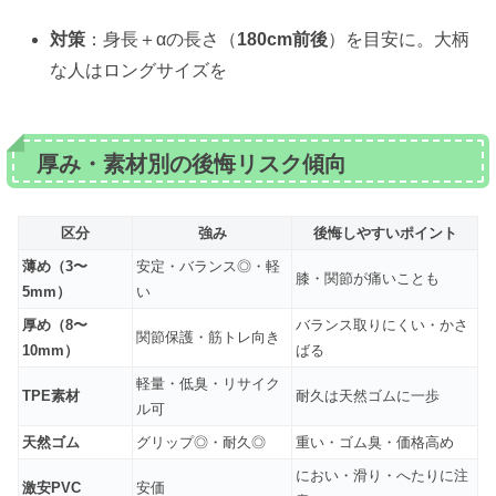
対策
：身長＋αの長さ（
180cm前後
）を目安に。大柄
な人はロングサイズを
厚み・素材別の後悔リスク傾向
区分
強み
後悔しやすいポイント
薄め（3〜
安定・バランス◎・軽
膝・関節が痛いことも
5mm）
い
厚め（8〜
バランス取りにくい・かさ
関節保護・筋トレ向き
10mm）
ばる
軽量・低臭・リサイク
TPE素材
耐久は天然ゴムに一歩
ル可
天然ゴム
グリップ◎・耐久◎
重い・ゴム臭・価格高め
におい・滑り・へたりに注
激安PVC
安価