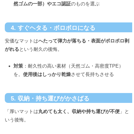
然ゴムの一部）やエコ認証
のものを選ぶ
4. すぐヘタる・ボロボロになる
安価なマットは
へたって弾力が落ちる・表面がポロポロ剥
がれる
という耐久の後悔。
対策
：耐久性の高い素材（天然ゴム・高密度TPE）
を。
使用後はしっかり乾燥
させて長持ちさせる
5. 収納・持ち運びがかさばる
「厚いマットは
丸めても太く、収納や持ち運びが不便
」と
いう後悔。