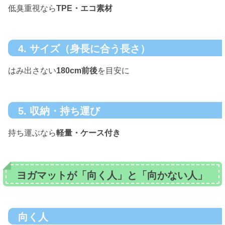
低臭重視なら
TPE・エコ素材
4. サイズ（身長に合う長さ）
はみ出さない
180cm前後
を目安に
5. 収納・持ち運び
持ち運ぶなら
軽量・ケース付き
ヨガマットが「向く人」と「向かない人」
向く人