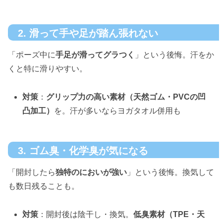
2. 滑って手や足が踏ん張れない
「ポーズ中に
手足が滑ってグラつく
」という後悔。汗をか
くと特に滑りやすい。
対策
：
グリップ力の高い素材（天然ゴム・PVCの凹
凸加工）
を。汗が多いならヨガタオル併用も
3. ゴム臭・化学臭が気になる
「開封したら
独特のにおいが強い
」という後悔。換気して
も数日残ることも。
対策
：開封後は陰干し・換気。
低臭素材（TPE・天