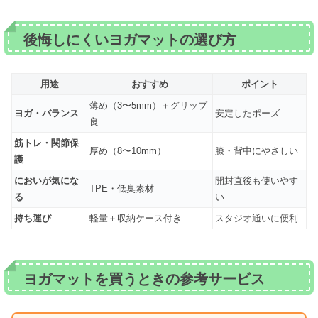
後悔しにくいヨガマットの選び方
用途
おすすめ
ポイント
薄め（3〜5mm）＋グリップ
ヨガ・バランス
安定したポーズ
良
筋トレ・関節保
厚め（8〜10mm）
膝・背中にやさしい
護
においが気にな
開封直後も使いやす
TPE・低臭素材
る
い
持ち運び
軽量＋収納ケース付き
スタジオ通いに便利
ヨガマットを買うときの参考サービス