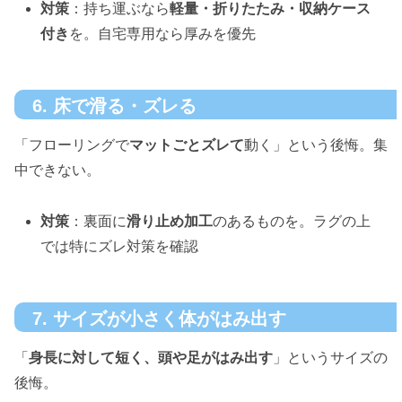
対策
：持ち運ぶなら
軽量・折りたたみ・収納ケース
付き
を。自宅専用なら厚みを優先
6. 床で滑る・ズレる
「フローリングで
マットごとズレて
動く」という後悔。集
中できない。
対策
：裏面に
滑り止め加工
のあるものを。ラグの上
では特にズレ対策を確認
7. サイズが小さく体がはみ出す
「
身長に対して短く、頭や足がはみ出す
」というサイズの
後悔。