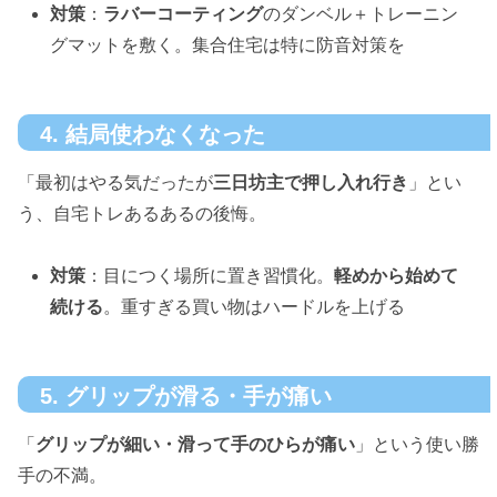
対策
：
ラバーコーティング
のダンベル＋トレーニン
グマットを敷く。集合住宅は特に防音対策を
4. 結局使わなくなった
「最初はやる気だったが
三日坊主で押し入れ行き
」とい
う、自宅トレあるあるの後悔。
対策
：目につく場所に置き習慣化。
軽めから始めて
続ける
。重すぎる買い物はハードルを上げる
5. グリップが滑る・手が痛い
「
グリップが細い・滑って手のひらが痛い
」という使い勝
手の不満。