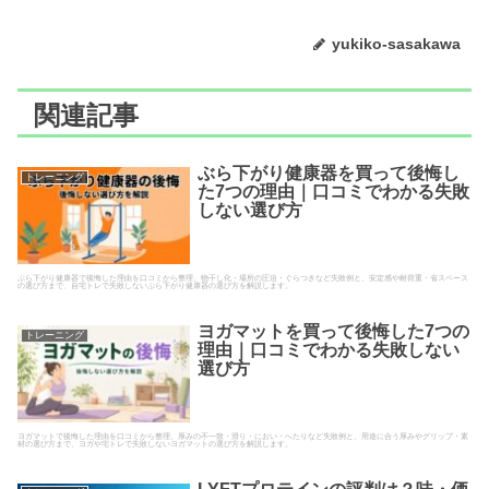
yukiko-sasakawa
関連記事
ぶら下がり健康器を買って後悔し
トレーニング
た7つの理由｜口コミでわかる失敗
しない選び方
ぶら下がり健康器で後悔した理由を口コミから整理。物干し化・場所の圧迫・ぐらつきなど失敗例と、安定感や耐荷重・省スペース
の選び方まで、自宅トレで失敗しないぶら下がり健康器の選び方を解説します。
ヨガマットを買って後悔した7つの
トレーニング
理由｜口コミでわかる失敗しない
選び方
ヨガマットで後悔した理由を口コミから整理。厚みの不一致・滑り・におい・へたりなど失敗例と、用途に合う厚みやグリップ・素
材の選び方まで、ヨガや宅トレで失敗しないヨガマットの選び方を解説します。