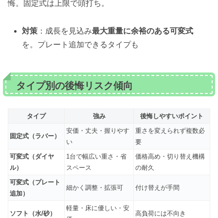
悔。固定式は上限で頭打ち。
対策
：成長を見込み
最大重量に余裕のある可変式
を。プレート追加できるタイプも
タイプ別の後悔リスク傾向
タイプ
強み
後悔しやすいポイント
安価・丈夫・握りやす
重さを変えられず複数必
固定式（ラバー）
い
要
可変式（ダイヤ
1台で幅広い重さ・省
価格高め・切り替え機構
ル）
スペース
の耐久
可変式（プレート
細かく調整・拡張可
付け替えが手間
追加）
軽量・床に優しい・安
ソフト（水/砂）
高負荷には不向き