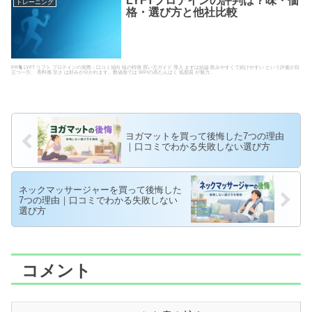
LYFTプロテインの評判は？味・価
トレーニング
格・選び方と他社比較
PR🐈 LYFT リフト プロテインの実際：口コミ傾向 味の特徴 買い方ガイド 導入 まずは結論 飲みやすくて続けやすい という評価が目
立つ一方、 香料感 甘さ は好みが分かれます。数値面では WPIの高たんぱく 低脂質 が魅力。
ヨガマットを買って後悔した7つの理由
｜口コミでわかる失敗しない選び方
ネックマッサージャーを買って後悔した
7つの理由｜口コミでわかる失敗しない
選び方
コメント