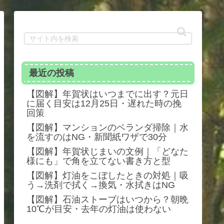
最近の投稿
【図解】年賀状はいつまでに出す？元日
に届く目安は12月25日・遅れた時の挽
回策
【図解】マンションのベランダ掃除｜水
を流すのはNG・新聞紙ワザで30分
【図解】年賀状じまいの文例｜「どなた
様にも」で角を立てない書き方と型
【図解】灯油をこぼしたときの対処｜吸
う→洗剤で拭く→換気・水拭きはNG
【図解】石油ストーブはいつから？朝晩
10℃が目安・去年の灯油は使わない