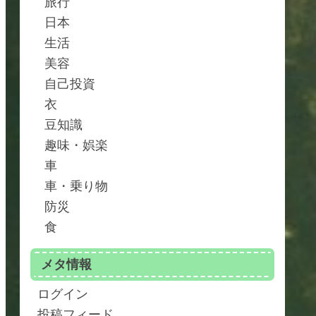
旅行
日本
生活
美容
自己投資
衣
豆知識
趣味・娯楽
車
車・乗り物
防災
食
メタ情報
ログイン
投稿フィード