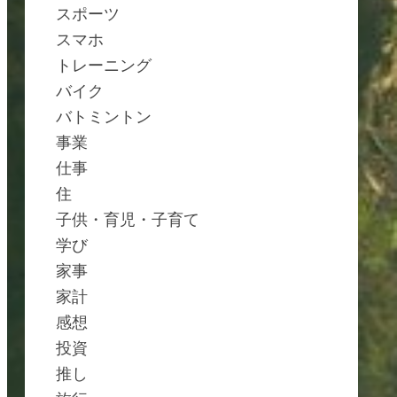
スポーツ
スマホ
トレーニング
バイク
バトミントン
事業
仕事
住
子供・育児・子育て
学び
家事
家計
感想
投資
推し