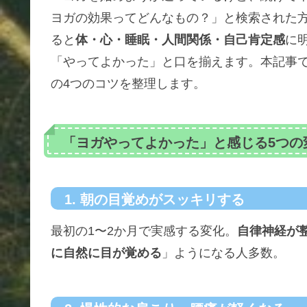
ヨガの効果ってどんなもの？」と検索された方
ると
体・心・睡眠・人間関係・自己肯定感
に
「やってよかった」と口を揃えます。本記事
の4つのコツを整理します。
「ヨガやってよかった」と感じる5つの
1. 朝の目覚めがスッキリする
最初の1〜2か月で実感する変化。
自律神経が
に自然に目が覚める
」ようになる人多数。