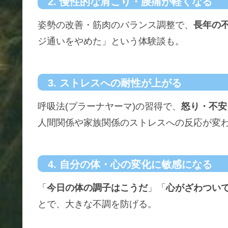
2. 慢性的な肩こり・腰痛が軽くなる
姿勢の改善・筋肉のバランス調整で、
長年の
ジ通いをやめた」という体験談も。
3. ストレスへの耐性が上がる
呼吸法(プラーナヤーマ)の習得で、
怒り・不安
人間関係や家族関係のストレスへの反応が変
4. 自分の体・心の変化に敏感になる
「
今日の体の調子はこうだ
」「
心がざわつい
とで、大きな不調を防げる。