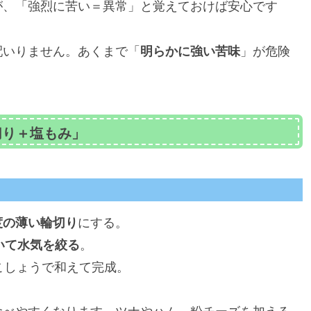
が、「強烈に苦い＝異常」と覚えておけば安心です
配いりません。あくまで「
明らかに強い苦味
」が危険
切り＋塩もみ」
度の薄い輪切り
にする。
置いて水気を絞る
。
こしょうで和えて完成。