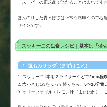
・スーパーの正規品で当たることはまれです
ほんのりした青っぽさは正常な風味なので心
サインです。
ズッキーニの生食レシピ｜基本は「薄
1. 塩もみサラダ（まずはこれ）
1. ズッキーニ1本をスライサーなどで
2mm程
2. 塩小さじ1/3をふって軽くもみ、
5〜10分
3. オリーブオイル＋レモン汁（または酢）＋