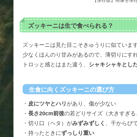
【保存版】画像を保
ズッキーニは生で食べられる？
ズッキーニは見た目こそきゅうりに似ていま
少なくほんのり甘みがあるので、薄切りにす
トロッと感とはまた違う、
シャキシャキとし
生食に向くズッキーニの選び方
・
皮にツヤとハリ
があり、傷が少ない
・
長さ20cm前後
の若どりサイズ（大きすぎる
・切り口（ヘタ）が
みずみずしく
、干からび
・持ったときに
ずっしり重い