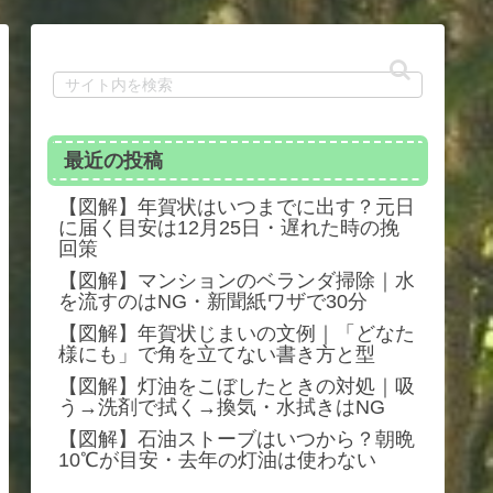
最近の投稿
【図解】年賀状はいつまでに出す？元日
に届く目安は12月25日・遅れた時の挽
回策
【図解】マンションのベランダ掃除｜水
を流すのはNG・新聞紙ワザで30分
【図解】年賀状じまいの文例｜「どなた
様にも」で角を立てない書き方と型
【図解】灯油をこぼしたときの対処｜吸
う→洗剤で拭く→換気・水拭きはNG
【図解】石油ストーブはいつから？朝晩
10℃が目安・去年の灯油は使わない