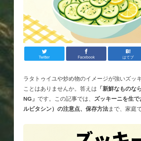
Twitter
Facebook
はてブ
ラタトゥイユや炒め物のイメージが強いズッ
ことはありませんか。答えは
「新鮮なものな
NG」
です。この記事では、
ズッキーニを生で
ルビタシン）の注意点、保存方法
まで、家庭