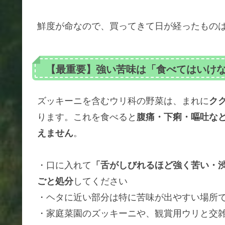
鮮度が命なので、買ってきて日が経ったもの
【最重要】強い苦味は「食べてはいけ
ズッキーニを含むウリ科の野菜は、まれに
ク
ります。これを食べると
腹痛・下痢・嘔吐な
えません
。
・口に入れて
「舌がしびれるほど強く苦い・
ごと処分
してください
・ヘタに近い部分は特に苦味が出やすい場所
・家庭菜園のズッキーニや、観賞用ウリと交