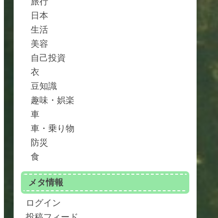
旅行
日本
生活
美容
自己投資
衣
豆知識
趣味・娯楽
車
車・乗り物
防災
食
メタ情報
ログイン
投稿フィード