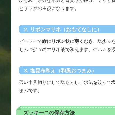
塩もみで余分な水分と青臭さが抜け、ぐっと
とサラダの主役になります。
2. リボンマリネ（おもてなしに）
ピーラーで
縦にリボン状に薄くむき
、塩少々
ちみつ少々のマリネ液で和えます。生ハムを
3. 塩昆布和え（和風おつまみ）
薄い半月切りにして塩もみし、水気を絞って
まみです。
ズッキーニの保存方法