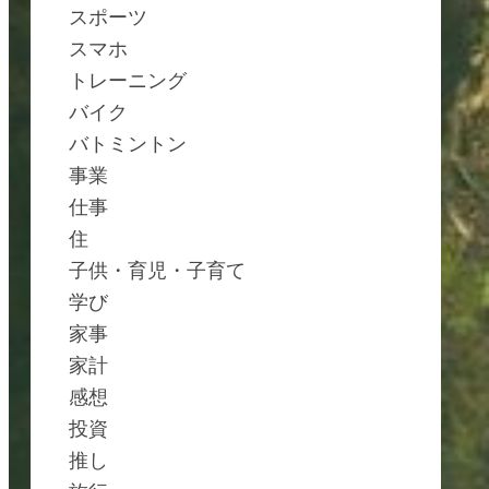
スポーツ
スマホ
トレーニング
バイク
バトミントン
事業
仕事
住
子供・育児・子育て
学び
家事
家計
感想
投資
推し