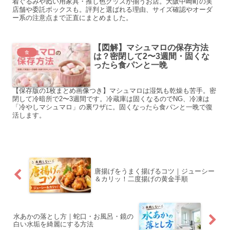
着ぐるみやぬい用家具・推し色グッズが揃うお店。大阪中崎町の実
店舗や委託ボックスも。評判と選ばれる理由、サイズ確認やオーダ
ー系の注意点まで正直にまとめました。
【図解】マシュマロの保存方法
食
は？密閉して2〜3週間・固くな
ったら食パンと一晩
【保存版の1枚まとめ画像つき】マシュマロは湿気も乾燥も苦手。密
閉して冷暗所で2〜3週間です。冷蔵庫は固くなるのでNG、冷凍は
「冷やしマシュマロ」の裏ワザに。固くなったら食パンと一晩で復
活します。
唐揚げをうまく揚げるコツ｜ジューシー
＆カリッ！二度揚げの黄金手順
水あかの落とし方｜蛇口・お風呂・鏡の
白い水垢を綺麗にする方法