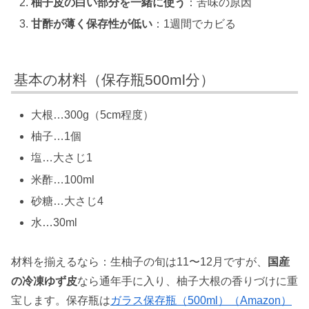
柚子皮の白い部分を一緒に使う
：苦味の原因
甘酢が薄く保存性が低い
：1週間でカビる
基本の材料（保存瓶500ml分）
大根…300g（5cm程度）
柚子…1個
塩…大さじ1
米酢…100ml
砂糖…大さじ4
水…30ml
材料を揃えるなら：生柚子の旬は11〜12月ですが、
国産
の冷凍ゆず皮
なら通年手に入り、柚子大根の香りづけに重
宝します。保存瓶は
ガラス保存瓶（500ml）（Amazon）