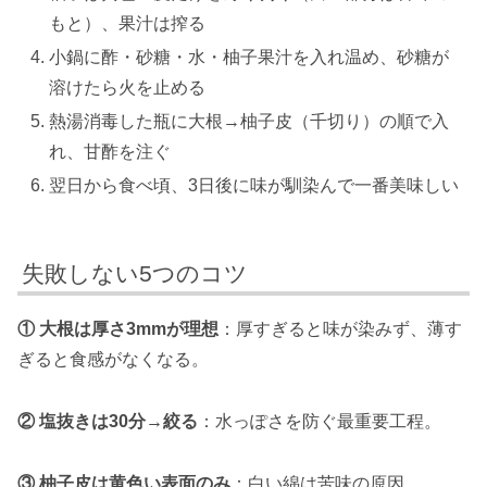
もと）、果汁は搾る
小鍋に酢・砂糖・水・柚子果汁を入れ温め、砂糖が
溶けたら火を止める
熱湯消毒した瓶に大根→柚子皮（千切り）の順で入
れ、甘酢を注ぐ
翌日から食べ頃、3日後に味が馴染んで一番美味しい
失敗しない5つのコツ
① 大根は厚さ3mmが理想
：厚すぎると味が染みず、薄す
ぎると食感がなくなる。
② 塩抜きは30分→絞る
：水っぽさを防ぐ最重要工程。
③ 柚子皮は黄色い表面のみ
：白い綿は苦味の原因。