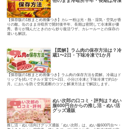
缶のまま冷暗所半年・長期は冷凍
【保存版の1枚まとめ画像つき】カレー粉は光・熱・湿気・空気が香
りの敵。缶のまま冷暗所で開封後半年、長期は密閉して冷凍庫が優
秀。香りが飛んだときのから炒り復活ワザ、カレールーとの保存の
違いも解説。
【図解】ラム肉の保存方法は？冷
食
蔵1〜2日・下味冷凍で1か月
【保存版の1枚まとめ画像つき】ラム肉の保存方法を図解。冷蔵はド
リップを拭いてチルド室で1〜2日、小分け冷凍と下味冷凍で約1か
月。においを防ぐ空気遮断のコツと解凍方法まで解説します。
ぬい次郎の口コミ・評判は？ぬい
食
服600円台からの推し活・ぬい活
グッズ通販
推し活・ぬい活向けグッズ通販「ぬい次郎」は、ぬい服600円台〜・