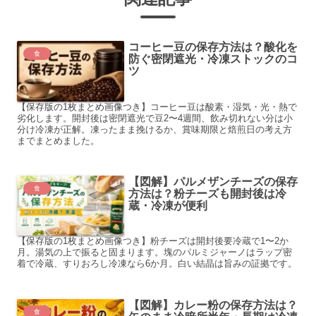
コーヒー豆の保存方法は？酸化を
食
防ぐ密閉遮光・冷凍ストックのコ
ツ
【保存版の1枚まとめ画像つき】コーヒー豆は酸素・湿気・光・熱で
劣化します。開封後は密閉遮光で豆2〜4週間、飲み切れない分は小
分け冷凍が正解。凍ったまま挽けるか、賞味期限と焙煎日の考え方
までまとめました。
【図解】パルメザンチーズの保存
食
方法は？粉チーズも開封後は冷
蔵・冷凍が便利
【保存版の1枚まとめ画像つき】粉チーズは開封後要冷蔵で1〜2か
月。湯気の上で振ると固まります。塊のパルミジャーノはラップ密
着で冷蔵、すりおろし冷凍なら6か月。白い結晶は旨みの証拠です。
【図解】カレー粉の保存方法は？
食