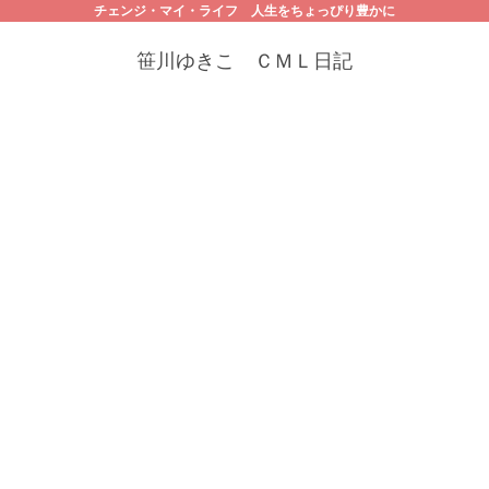
チェンジ・マイ・ライフ 人生をちょっぴり豊かに
笹川ゆきこ ＣＭＬ日記