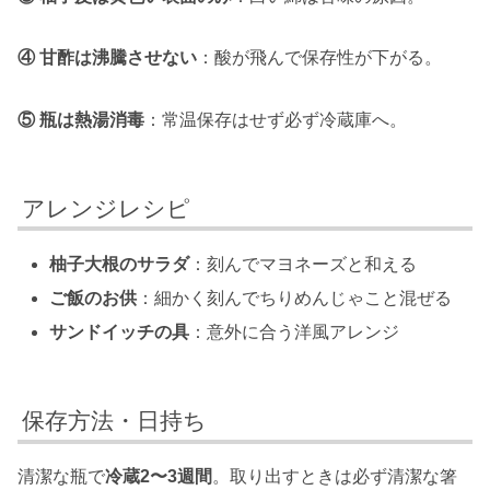
④ 甘酢は沸騰させない
：酸が飛んで保存性が下がる。
⑤ 瓶は熱湯消毒
：常温保存はせず必ず冷蔵庫へ。
アレンジレシピ
柚子大根のサラダ
：刻んでマヨネーズと和える
ご飯のお供
：細かく刻んでちりめんじゃこと混ぜる
サンドイッチの具
：意外に合う洋風アレンジ
保存方法・日持ち
清潔な瓶で
冷蔵2〜3週間
。取り出すときは必ず清潔な箸