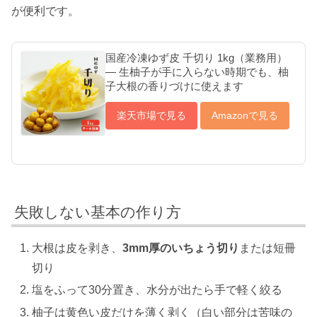
が便利です。
国産冷凍ゆず皮 千切り 1kg（業務用）
— 生柚子が手に入らない時期でも、柚
子大根の香りづけに使えます
楽天市場で見る
Amazonで見る
失敗しない基本の作り方
大根は皮を剥き、
3mm厚のいちょう切り
または短冊
切り
塩をふって30分置き、水分が出たら手で軽く絞る
柚子は黄色い皮だけを薄く剥く（白い部分は苦味の