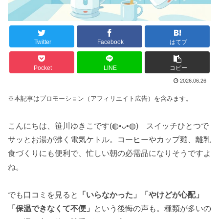
Twitter
Facebook
はてブ
Pocket
LINE
コピー
2026.06.26
※本記事はプロモーション（アフィリエイト広告）を含みます。
こんにちは、笹川ゆきこです(◍•ᴗ•◍) スイッチひとつで
サッとお湯が沸く電気ケトル。コーヒーやカップ麺、離乳
食づくりにも便利で、忙しい朝の必需品になりそうですよ
ね。
でも口コミを見ると
「いらなかった」「やけどが心配」
「保温できなくて不便」
という後悔の声も。種類が多いの