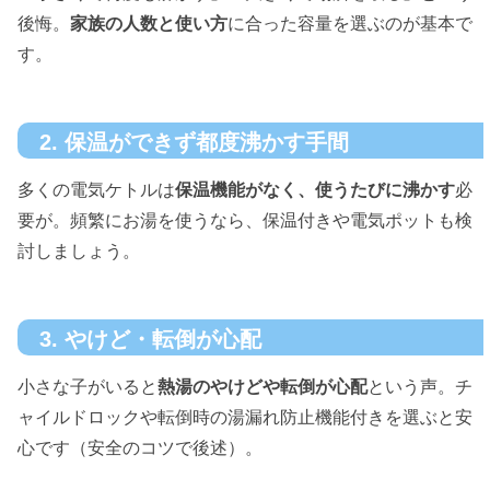
後悔。
家族の人数と使い方
に合った容量を選ぶのが基本で
す。
2. 保温ができず都度沸かす手間
多くの電気ケトルは
保温機能がなく、使うたびに沸かす
必
要が。頻繁にお湯を使うなら、保温付きや電気ポットも検
討しましょう。
3. やけど・転倒が心配
小さな子がいると
熱湯のやけどや転倒が心配
という声。チ
ャイルドロックや転倒時の湯漏れ防止機能付きを選ぶと安
心です（安全のコツで後述）。