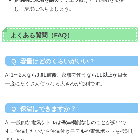
定期的に水垢を除去
：クエン酸などで内部を清掃
し、清潔に保ちましょう。
よくある質問（FAQ）
Q. 容量はどのくらいがいい？
A. 1〜2人なら
0.8L前後
、家族で使うなら
1L以上
が目安。
一度にたくさん使うなら大きめが便利です。
Q. 保温はできますか？
A. 一般的な電気ケトルは
保温機能なし
のことが多いで
す。保温したいなら保温付きモデルや電気ポットを検討し
ましょう。