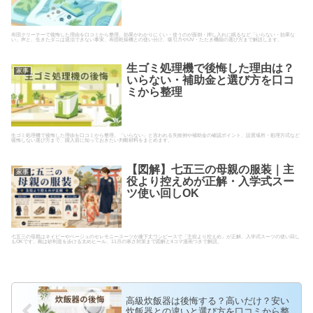
布団クリーナーで後悔した理由を口コミから整理。効果がわかりにくい・使うのが面倒・押し入れに眠るなど「いらない・効果な
い」声と、生きたダニは退治できない事実、布団乾燥機との使い分け、吸引力やUV・たたき機能の選び方まで解説します。
生ゴミ処理機で後悔した理由は？
家事
いらない・補助金と選び方を口コ
ミから整理
生ゴミ処理機で後悔した理由を口コミから整理。「いらない」と言われる失敗例や補助金の確認ポイント、設置場所・処理方式など
後悔しない選び方まで、購入前に知っておきたい判断材料をまとめます。
【図解】七五三の母親の服装｜主
家事
役より控えめが正解・入学式スー
ツ使い回しOK
七五三の母親はネイビーやベージュのセレモニースーツか膝下丈ワンピースで「主役より控えめ」が正解。入学式スーツの使い回し
もOKです。靴は砂利道を歩ける太めヒール、11月の寒さ対策まで図解と4コマ漫画つきで解説。
高級炊飯器は後悔する？高いだけ？安い
炊飯器との違いと選び方を口コミから整