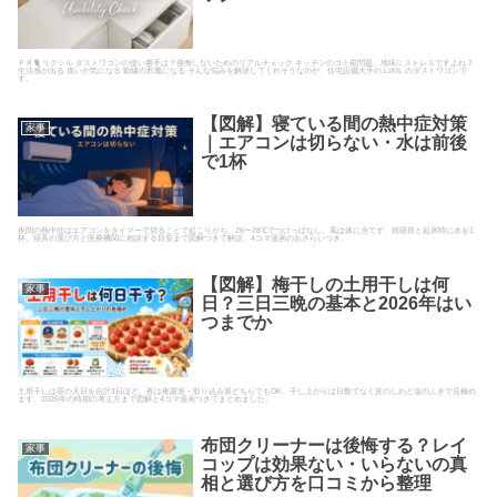
ＰＲ🐈 リクシル ダストワゴンの使い勝手は？後悔しないためのリアルチェック キッチンのゴミ箱問題、地味にストレスですよね？
生活感が出る 臭いが気になる 動線の邪魔になる そんな悩みを解決してくれそうなのが、住宅設備大手の LIXIL のダストワゴンで
す。
【図解】寝ている間の熱中症対策
家事
｜エアコンは切らない・水は前後
で1杯
夜間の熱中症はエアコンをタイマーで切ることで起こりがち。26〜28℃でつけっぱなし、風は体に当てず、就寝前と起床時に水を1
杯。寝具の選び方と医療機関に相談する目安まで図解つきで解説。4コマ漫画のおさらいつき。
【図解】梅干しの土用干しは何
家事
日？三日三晩の基本と2026年はい
つまでか
土用干しは昼の天日を合計3日ほど、夜は夜露派・取り込み派どちらでもOK。干し上がりは日数でなく皮のしわと塩のふきで見極め
ます。2026年の時期の考え方まで図解と4コマ漫画つきでまとめました。
布団クリーナーは後悔する？レイ
家事
コップは効果ない・いらないの真
相と選び方を口コミから整理