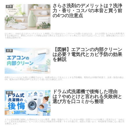
さらさ洗剤のデメリットは？洗浄
家事
力・香り・コスパの本音と買う前
の4つの注意点
はじめに： やめたほうがいい デメリット と検索しているあなたへ このページを開いたあなたは、 さらさ洗剤 をこれから利用 購入
するか検討中で、事前にネガティブ情報も含めて押さえておきたい――そう考えているのではないでしょうか。後悔を避けたいとい
う発想は賢明です。
【図解】エアコンの内部クリーン
家事
は必要？電気代とカビ予防の効果
を解説
内部クリーンはカビを落とす機能ではなく、結露を乾かして生えにくくする予防機能。電気代は1回数円程度で、冷房・除湿の後は
ON、暖房のみの季節はOFFでも可という使い分けを解説します。
ドラム式洗濯機で後悔した理由
家事
は？やめとけと言われる失敗例と
選び方を口コミから整理
ドラム式洗濯機で後悔した理由を口コミから整理。価格・乾燥のシワ・フィルター掃除・設置スペースや搬入・洗浄力など「やめと
け」と言われる失敗例と、ヒートポンプ式など乾燥方式や容量・サイズの選び方、縦型との違いまで、時短家電で失敗しない選び方
を解説します。