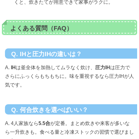
くと、炊きたてが用意できて家事がラクに。
よくある質問（FAQ）
Q. IHと圧力IHの違いは？
A.
IH
は釜全体を加熱してムラなく炊け、
圧力IH
は圧力で
さらにふっくらもちもちに。味を重視するなら圧力IHが人
気です。
Q. 何合炊きを選べばいい？
A. 4人家族なら
5.5合
が定番。まとめ炊きや来客が多いな
ら一升炊きも。食べる量と冷凍ストックの習慣で選びまし