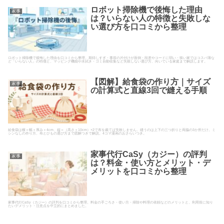
ロボット掃除機で後悔した理由
家事
は？いらない人の特徴と失敗しな
い選び方を口コミから整理
ロボット掃除機で後悔した理由を口コミから整理。期待しすぎ・事前の片付けが面倒・段差やコードに弱い・狭い家ではコスパ薄な
ど「いらない人」の特徴と、マッピング機能や水拭き・ゴミ自動収集など失敗しない選び方、向いている家庭まで解説します。
【図解】給食袋の作り方｜サイズ
家事
の計算式と直線3回で縫える手順
給食袋は横＝幅＋厚み＋4cm、縦＝（高さ＋10cm）×2で布を裁てば失敗しません。縫うのは上下の三つ折りと両脇の3か所だけ。ミ
シンなしの作り方、布とひもの選び方まで図解つきで解説。4コマ漫画のおさらいつき。
家事代行CaSy（カジー）の評判
家事
は？料金・使い方とメリット・デ
メリットを口コミから整理
家事代行CaSy（カジー）の評判を口コミから整理。料金の手ごろさ・使い方・掃除や料理の依頼などのメリットと、利用前に知り
たいデメリット・注意点を中立的にまとめました。