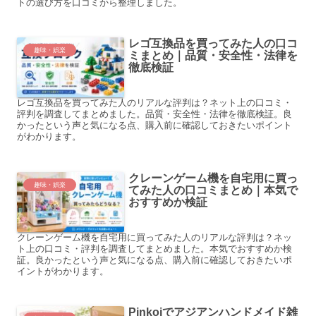
トの選び方を口コミから整理しました。
レゴ互換品を買ってみた人の口コ
趣味・娯楽
ミまとめ｜品質・安全性・法律を
徹底検証
レゴ互換品を買ってみた人のリアルな評判は？ネット上の口コミ・
評判を調査してまとめました。品質・安全性・法律を徹底検証。良
かったという声と気になる点、購入前に確認しておきたいポイント
がわかります。
クレーンゲーム機を自宅用に買っ
趣味・娯楽
てみた人の口コミまとめ｜本気で
おすすめか検証
クレーンゲーム機を自宅用に買ってみた人のリアルな評判は？ネッ
ト上の口コミ・評判を調査してまとめました。本気でおすすめか検
証。良かったという声と気になる点、購入前に確認しておきたいポ
イントがわかります。
Pinkoiでアジアンハンドメイド雑