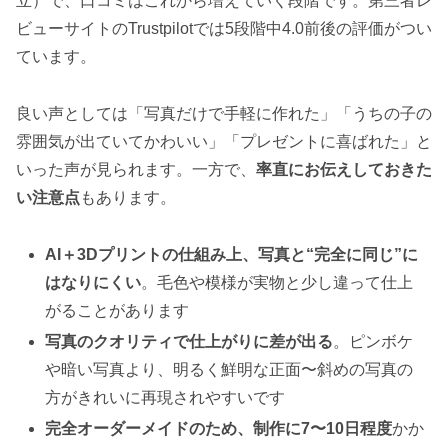
立）で、口コミはこれから増えていく段階です。第三者レ
ビューサイトのTrustpilotでは5段階中4.0前後の評価がつい
ています。
良い声としては「写真だけで手軽に作れた」「うちの子の
雰囲気が出ていてかわいい」「プレゼントに喜ばれた」と
いった声が見られます。一方で、
率直にお伝えしておきた
い注意点
もあります。
AI＋3Dプリントの仕組み上、写真と“完全に同じ”に
はなりにくい
。毛色や模様が実物と少し違って仕上
がることがあります
写真のクオリティで仕上がりに差が出る
。ピンボケ
や暗い写真より、明るく鮮明な正面〜斜めの写真の
方がきれいに再現されやすいです
完全オーダーメイドのため、制作に7〜10日程度
かか