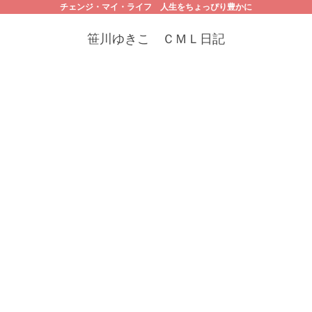
チェンジ・マイ・ライフ 人生をちょっぴり豊かに
笹川ゆきこ ＣＭＬ日記