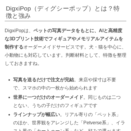
DigxiPop（ディグシーポップ）とは？特
徴と強み
DigxiPopは、
ペットの写真データをもとに、AIと高精度
な3Dプリント技術でフィギュアやメモリアルアイテムを
制作する
オーダーメイドサービスです。犬・猫を中心に、
小動物にも対応しています。判断材料として、特徴を整理
しておきますね。
写真を送るだけで注文が完結
。来店や採寸は不要
で、スマホの中の一枚から始められます
世界に一つだけのオーダーメイド
。同じものは二つ
とない、うちの子だけのフィギュアです
ラインナップが幅広い
。リアル寄りの「ペット系」
のほか、世界観をアレンジした「Petverse系」、イラ
スト風の「カートゥーン系」など、好みで選べます