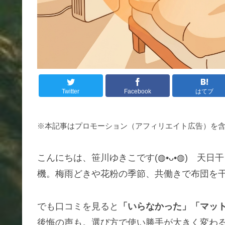
Twitter
Facebook
はてブ
※本記事はプロモーション（アフィリエイト広告）を
こんにちは、笹川ゆきこです(◍•ᴗ•◍) 天
機。梅雨どきや花粉の季節、共働きで布団を
でも口コミを見ると
「いらなかった」「マッ
後悔の声も。選び方で使い勝手が大きく変わ