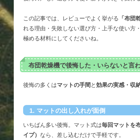
この記事では、レビューでよく挙がる
「布団
れる理由・失敗しない選び方・上手な使い方
極める材料にしてくださいね。
布団乾燥機で後悔した・いらないと言
後悔の多くは
マットの手間
と
効果の実感・収
1. マットの出し入れが面倒
いちばん多い後悔。マット式は
毎回マットを
イプ）
なら、差し込むだけで手軽です。