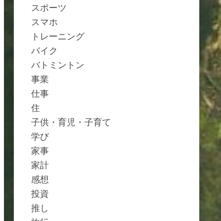
スポーツ
スマホ
トレーニング
バイク
バトミントン
事業
仕事
住
子供・育児・子育て
学び
家事
家計
感想
投資
推し