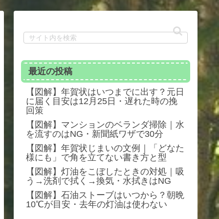
最近の投稿
【図解】年賀状はいつまでに出す？元日
に届く目安は12月25日・遅れた時の挽
回策
【図解】マンションのベランダ掃除｜水
を流すのはNG・新聞紙ワザで30分
【図解】年賀状じまいの文例｜「どなた
様にも」で角を立てない書き方と型
【図解】灯油をこぼしたときの対処｜吸
う→洗剤で拭く→換気・水拭きはNG
【図解】石油ストーブはいつから？朝晩
10℃が目安・去年の灯油は使わない