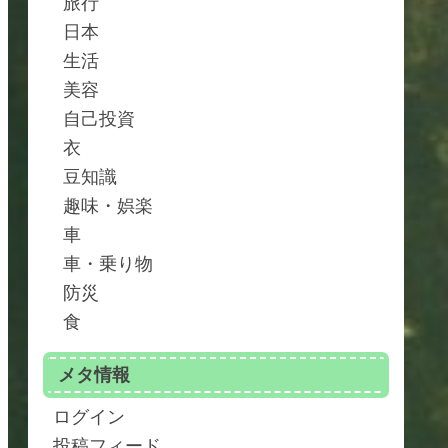
旅行
日本
生活
美容
自己投資
衣
豆知識
趣味・娯楽
車
車・乗り物
防災
食
メタ情報
ログイン
投稿フィード