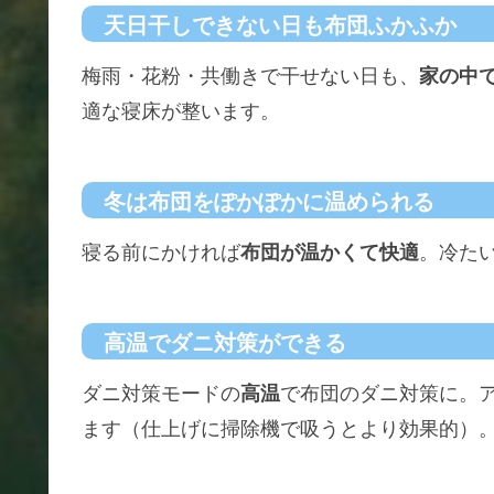
天日干しできない日も布団ふかふか
梅雨・花粉・共働きで干せない日も、
家の中
適な寝床が整います。
冬は布団をぽかぽかに温められる
寝る前にかければ
布団が温かくて快適
。冷た
高温でダニ対策ができる
ダニ対策モードの
高温
で布団のダニ対策に。
ます（仕上げに掃除機で吸うとより効果的）