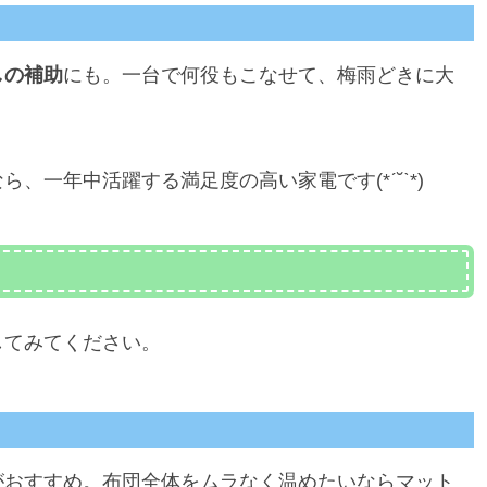
しの補助
にも。一台で何役もこなせて、梅雨どきに大
一年中活躍する満足度の高い家電です(*ˊ˘ˋ*)
してみてください。
がおすすめ。布団全体をムラなく温めたいならマット