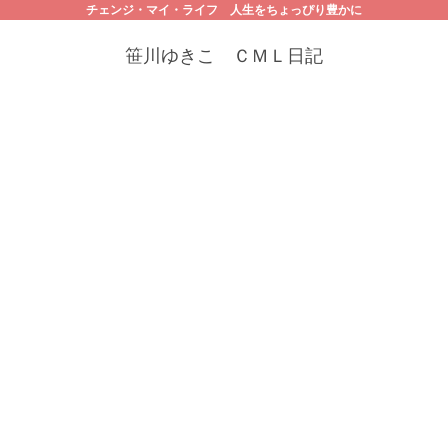
チェンジ・マイ・ライフ 人生をちょっぴり豊かに
笹川ゆきこ ＣＭＬ日記