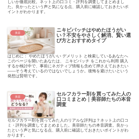
しいか徹底比較。ネット上の口コミ・評判を調査してまとめまし
た。良かったという声と気になる点、購入前に確認しておきたいポ
イントがわかります。
ニキビパッチはやめたほうがい
美容
い？不安をやさしく解消、賢い選
び方とおすすめタイプ
はじめに： やめたほうがいい デメリット と検索しているあなたへ
このページを開いたあなたは、 ニキビパッチ をこれから利用 購入
するか検討中で、事前にネガティブ情報も含めて押さえておきたい
――そう考えているのではないでしょうか。後悔を避けたいという
発想は賢明です。
セルフカラー剤を買ってみた人の
美容
口コミまとめ｜美容師たちの本音
調査
セルフカラー剤を買ってみた人のリアルな評判は？ネット上の口コ
ミ・評判を調査してまとめました。美容師たちの本音調査。良かっ
たという声と気になる点、購入前に確認しておきたいポイントがわ
かります。