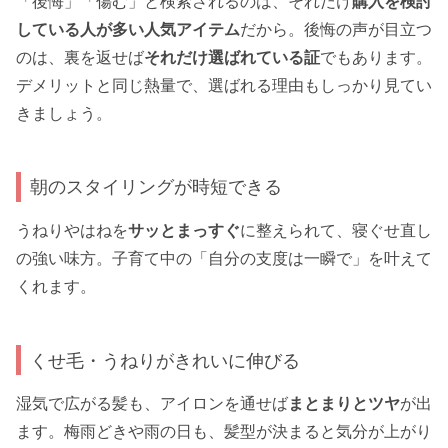
「後悔」「傷む」と検索されるのは、それだけ
購入を検討
している人が多い人気アイテム
だから。後悔の声が目立つ
のは、裏を返せば
それだけ選ばれている証
でもあります。
デメリットと同じ熱量で、選ばれる理由もしっかり見てい
きましょう。
朝のスタイリングが時短できる
うねりやはねを
サッとまっすぐ
に整えられて、寝ぐせ直し
の強い味方。子育て中の「自分の支度は一瞬で」を叶えて
くれます。
くせ毛・うねりがきれいに伸びる
湿気で広がる髪も、アイロンを通せば
まとまりとツヤ
が出
ます。梅雨どきや雨の日も、髪型が決まると気分が上がり