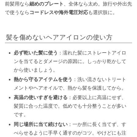
前髪用なら
細めのプレート
、全体なら太め。旅行や外出先
で使うなら
コードレスや海外電圧対応
も選択肢に。
髪を傷めないヘアアイロンの使い方
必ず乾いた髪に使う
：濡れた髪にストレートアイロ
ンを当てるとダメージの原因に。しっかり乾かして
から使いましょう。
熱から守るアイテムを使う
：洗い流さないトリート
メントやヘアオイルで、熱から髪を保護してから。
高温の使いすぎを避ける
：必要以上に高温にせず、
髪質に合った温度で。低めでも十分整うことが多い
です。
同じ場所に当て続けない
：一か所に長く当てず、す
べらせるように手早く通すのがコツ。やけどにも注