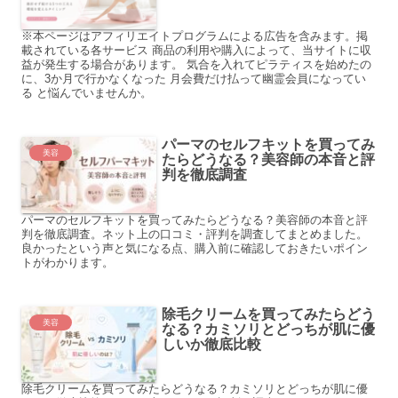
※本ページはアフィリエイトプログラムによる広告を含みます。掲
載されている各サービス 商品の利用や購入によって、当サイトに収
益が発生する場合があります。 気合を入れてピラティスを始めたの
に、3か月で行かなくなった 月会費だけ払って幽霊会員になってい
る と悩んでいませんか。
パーマのセルフキットを買ってみ
美容
たらどうなる？美容師の本音と評
判を徹底調査
パーマのセルフキットを買ってみたらどうなる？美容師の本音と評
判を徹底調査。ネット上の口コミ・評判を調査してまとめました。
良かったという声と気になる点、購入前に確認しておきたいポイン
トがわかります。
除毛クリームを買ってみたらどう
美容
なる？カミソリとどっちが肌に優
しいか徹底比較
除毛クリームを買ってみたらどうなる？カミソリとどっちが肌に優