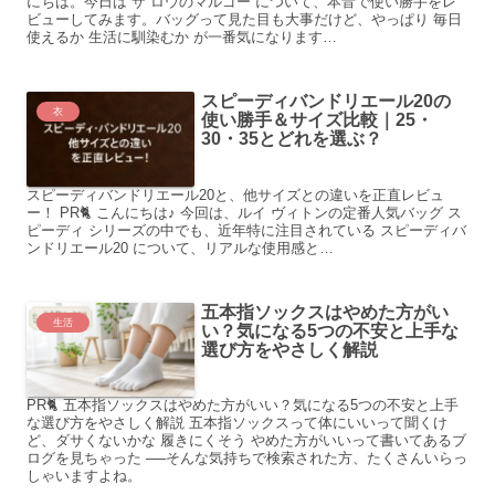
にちは。今日は ザ ロウのマルゴー について、本音で使い勝手をレ
ビューしてみます。バッグって見た目も大事だけど、やっぱり 毎日
使えるか 生活に馴染むか が一番気になります…
スピーディバンドリエール20の
衣
使い勝手＆サイズ比較｜25・
30・35とどれを選ぶ？
スピーディバンドリエール20と、他サイズとの違いを正直レビュ
ー！ PR🐈 こんにちは♪ 今回は、ルイ ヴィトンの定番人気バッグ ス
ピーディ シリーズの中でも、近年特に注目されている スピーディバ
ンドリエール20 について、リアルな使用感と…
五本指ソックスはやめた方がい
生活
い？気になる5つの不安と上手な
選び方をやさしく解説
PR🐈 五本指ソックスはやめた方がいい？気になる5つの不安と上手
な選び方をやさしく解説 五本指ソックスって体にいいって聞くけ
ど、ダサくないかな 履きにくそう やめた方がいいって書いてあるブ
ログを見ちゃった ──そんな気持ちで検索された方、たくさんいらっ
しゃいますよね。