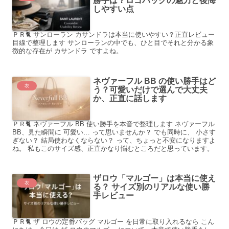
勝手は？ロゴバッグの魅力と後悔
しやすい点
ＰＲ🐈 サンローラン カサンドラは本当に使いやすい？正直レビュー
目線で整理します サンローランの中でも、ひと目でそれと分かる象
徴的な存在が カサンドラ ですよね。
ネヴァーフル BB の使い勝手はど
衣
う？可愛いだけで選んで大丈夫
か、正直に話します
ＰＲ🐈 ネヴァーフル BB 使い勝手を本音で整理します ネヴァーフル
BB、見た瞬間に 可愛い… って思いませんか？ でも同時に、 小さす
ぎない？ 結局使わなくならない？ って、ちょっと不安になりますよ
ね。 私もこのサイズ感、正直かなり悩むところだと思っています。
ザロウ「マルゴー」は本当に使え
衣
る？ サイズ別のリアルな使い勝
手レビュー
ＰＲ🐈 ザ ロウの定番バッグ マルゴー を日常に取り入れるなら こん