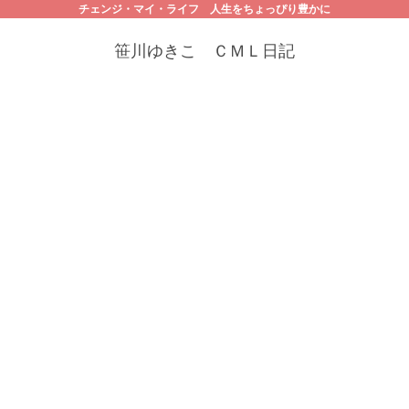
チェンジ・マイ・ライフ 人生をちょっぴり豊かに
笹川ゆきこ ＣＭＬ日記