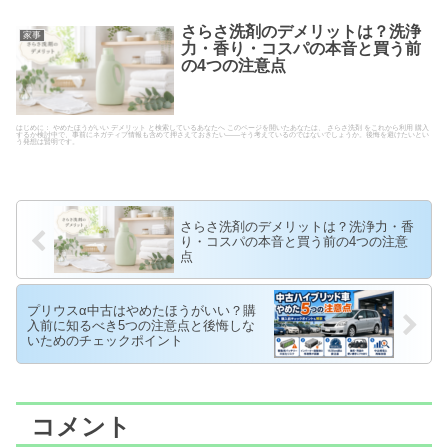
さらさ洗剤のデメリットは？洗浄
家事
力・香り・コスパの本音と買う前
の4つの注意点
はじめに： やめたほうがいい デメリット と検索しているあなたへ このページを開いたあなたは、 さらさ洗剤 をこれから利用 購入
するか検討中で、事前にネガティブ情報も含めて押さえておきたい――そう考えているのではないでしょうか。後悔を避けたいとい
う発想は賢明です。
さらさ洗剤のデメリットは？洗浄力・香
り・コスパの本音と買う前の4つの注意
点
プリウスα中古はやめたほうがいい？購
入前に知るべき5つの注意点と後悔しな
いためのチェックポイント
コメント