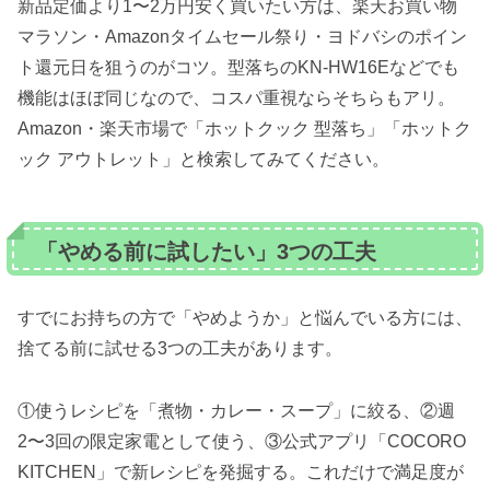
新品定価より1〜2万円安く買いたい方は、楽天お買い物
マラソン・Amazonタイムセール祭り・ヨドバシのポイン
ト還元日を狙うのがコツ。型落ちのKN-HW16Eなどでも
機能はほぼ同じなので、コスパ重視ならそちらもアリ。
Amazon・楽天市場で「ホットクック 型落ち」「ホットク
ック アウトレット」と検索してみてください。
「やめる前に試したい」3つの工夫
すでにお持ちの方で「やめようか」と悩んでいる方には、
捨てる前に試せる3つの工夫があります。
①使うレシピを「煮物・カレー・スープ」に絞る、②週
2〜3回の限定家電として使う、③公式アプリ「COCORO
KITCHEN」で新レシピを発掘する。これだけで満足度が