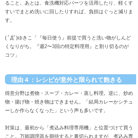
ること。あとは、食洗機対応パーツを活用したり、軽くす
すいでまとめ洗いに回したりすれば、負担はぐっと減りま
す。
( ﾟДﾟ)ゆきこ「『毎日使う』前提で買うと洗い物がしんど
くなりがち。『週2〜3回の特定料理用』と割り切るのが
コツ」
理由４：レシピが意外と限られて飽きる
得意分野は煮物・スープ・カレー・蒸し料理。逆に、炒め
物・揚げ物・焼き物はできません。「結局カレーかシチュ
ーしか作らなくなった」という声も多いです。
対策は、最初から「煮込み料理専用機」と位置づけて買う
こと。万能調理器を期待すると裏切られますが、煮込み専