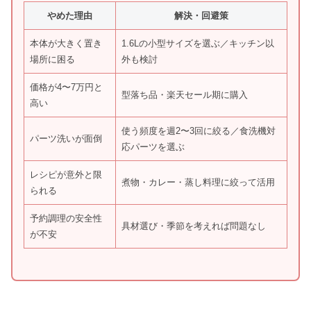
やめた理由
解決・回避策
本体が大きく置き
1.6Lの小型サイズを選ぶ／キッチン以
場所に困る
外も検討
価格が4〜7万円と
型落ち品・楽天セール期に購入
高い
使う頻度を週2〜3回に絞る／食洗機対
パーツ洗いが面倒
応パーツを選ぶ
レシピが意外と限
煮物・カレー・蒸し料理に絞って活用
られる
予約調理の安全性
具材選び・季節を考えれば問題なし
が不安