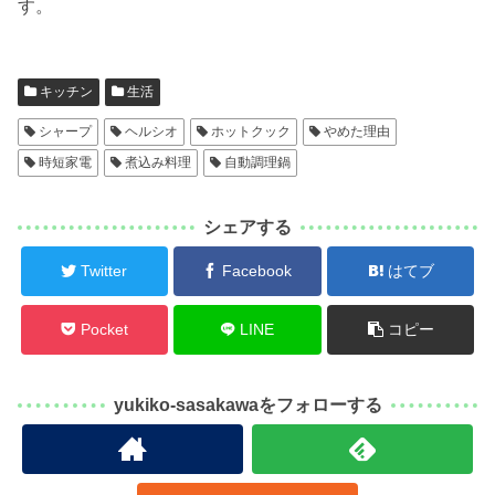
す。
キッチン
生活
シャープ
ヘルシオ
ホットクック
やめた理由
時短家電
煮込み料理
自動調理鍋
シェアする
Twitter
Facebook
はてブ
Pocket
LINE
コピー
yukiko-sasakawaをフォローする