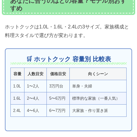
あなたに合うのはどの容量？モデル別おす
すめ
ホットクックは1.0L・1.6L・2.4Lの3サイズ。家族構成と
料理スタイルで選び方が変わります。
🛒 ホットクック 容量別 比較表
容量
人数目安
価格目安
向くシーン
1.0L
1〜2人
3万円台
単身・夫婦
1.6L
2〜4人
5〜6万円
標準的な家族（一番人気）
2.4L
4〜6人
6〜7万円
大家族・作り置き派