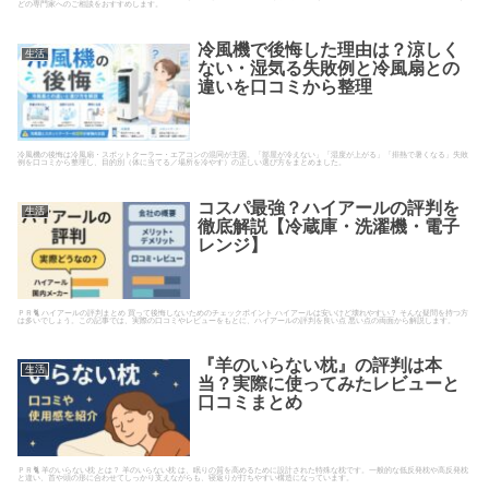
どの専門家へのご相談をおすすめします。
冷風機で後悔した理由は？涼しく
生活
ない・湿気る失敗例と冷風扇との
違いを口コミから整理
冷風機の後悔は冷風扇・スポットクーラー・エアコンの混同が主因。「部屋が冷えない」「湿度が上がる」「排熱で暑くなる」失敗
例を口コミから整理し、目的別（体に当てる／場所を冷やす）の正しい選び方をまとめました。
コスパ最強？ハイアールの評判を
生活
徹底解説【冷蔵庫・洗濯機・電子
レンジ】
ＰＲ🐈 ハイアールの評判まとめ 買って後悔しないためのチェックポイント ハイアールは安いけど壊れやすい？ そんな疑問を持つ方
は多いでしょう。この記事では、実際の口コミやレビューをもとに、ハイアールの評判を良い点 悪い点の両面から解説します。
『羊のいらない枕』の評判は本
生活
当？実際に使ってみたレビューと
口コミまとめ
ＰＲ🐈 羊のいらない枕 とは？ 羊のいらない枕 は、眠りの質を高めるために設計された特殊な枕です。一般的な低反発枕や高反発枕
と違い、首や頭の形に合わせてしっかり支えながらも、寝返りが打ちやすい構造になっています。