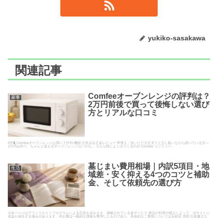
yukiko-sasakawa
関連記事
Comfeeオーブンレンジの評判は？
家事
2万円前後で買って後悔しない選び
方とリアルな口コミ
PR🐈 Comfeeオーブンレンジは買い？評判 機能 注意点を正直レビュー 💬導入：安いけど大丈夫？と少し疑いながら調べている方へ
2万円以内で、ちゃんと使えるオーブンレンジないかな… そんな時によく出てくるのが Comfee コンフィー 。
墓じまい費用相場｜内訳5項目・地
生活
域差・安く抑える4つのコツと補助
金、そして依頼先の選び方
※本ページはアフィリエイトプログラムによる広告を含みます。掲載されている各サービス 商品の利用や購入によって、当サイトに
収益が発生する場合があります。本記事は一般的な情報を整理したものであり、具体的なご事情については石材店 寺院 行政書士な