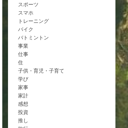
スポーツ
スマホ
トレーニング
バイク
バトミントン
事業
仕事
住
子供・育児・子育て
学び
家事
家計
感想
投資
推し