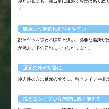
冷たい布団も、
寝る前に温めておけばぬくぬ
す。
暖房より電気代を抑えやすい
部屋全体を暖める暖房と違い、
必要な場所だ
が魅力。冬の節約にもつながります。
足元の冷え対策に
冷え性の方の
足元の冷え
に、敷きタイプや掛
洗えるタイプなら清潔に長く使える