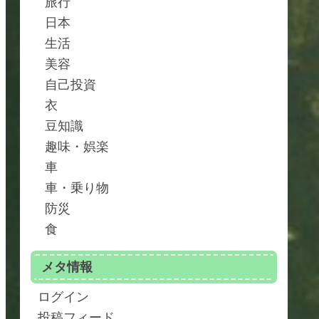
旅行
日本
生活
美容
自己投資
衣
豆知識
趣味・娯楽
車
車・乗り物
防災
食
メタ情報
ログイン
投稿フィード