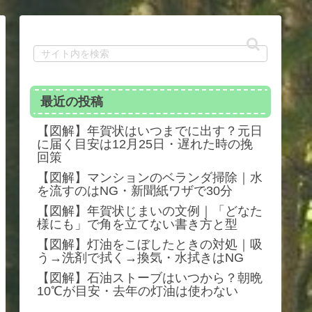
最近の投稿
【図解】年賀状はいつまでに出す？元日
に届く目安は12月25日・遅れた時の挽
回策
【図解】マンションのベランダ掃除｜水
を流すのはNG・新聞紙ワザで30分
【図解】年賀状じまいの文例｜「どなた
様にも」で角を立てない書き方と型
【図解】灯油をこぼしたときの対処｜吸
う→洗剤で拭く→換気・水拭きはNG
【図解】石油ストーブはいつから？朝晩
10℃が目安・去年の灯油は使わない