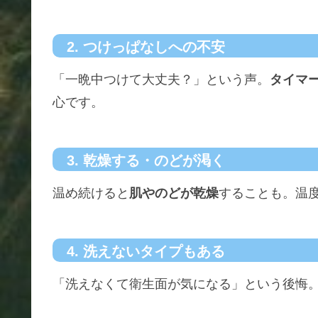
2. つけっぱなしへの不安
「一晩中つけて大丈夫？」という声。
タイマ
心です。
3. 乾燥する・のどが渇く
温め続けると
肌やのどが乾燥
することも。温
4. 洗えないタイプもある
「洗えなくて衛生面が気になる」という後悔