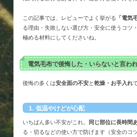
この記事では、レビューでよく挙がる
「電気
る理由・失敗しない選び方・安全に使うコツ
極める材料にしてくださいね。
電気毛布で後悔した・いらないと言わ
後悔の多くは
安全面の不安
と
乾燥・お手入れ
1. 低温やけどが心配
いちばん多い不安がこれ。
同じ部位に長時間
る・切るなどの使い方で防げます（安全のコ