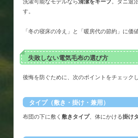
洗濯可能なモデルなら
清潔をキープ
。ダニ退
す。
「冬の寝床の冷え」と「暖房代の節約」に価値を
失敗しない電気毛布の選び方
後悔を防ぐために、次のポイントをチェック
タイプ（敷き・掛け・兼用）
布団の下に敷く
敷きタイプ
、体にかける
掛け