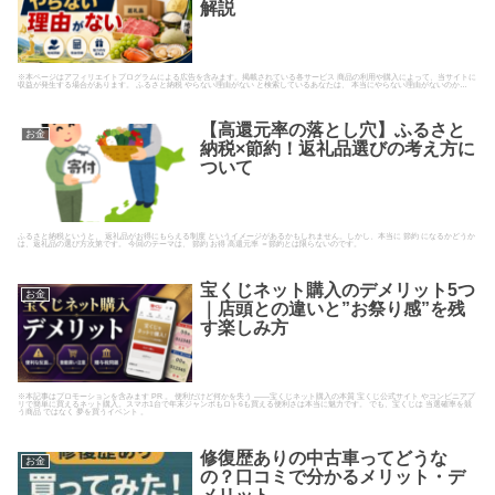
解説
※本ページはアフィリエイトプログラムによる広告を含みます。掲載されている各サービス 商品の利用や購入によって、当サイトに
収益が発生する場合があります。 ふるさと納税 やらない理由がない と検索しているあなたは、 本当にやらない理由がないのか…
【高還元率の落とし穴】ふるさと
お金
納税×節約！返礼品選びの考え方に
ついて
ふるさと納税というと、 返礼品がお得にもらえる制度 というイメージがあるかもしれません。しかし、本当に 節約 になるかどうか
は、返礼品の選び方次第です。 今回のテーマは、 節約 お得 高還元率 ＝節約とは限らないのです。
宝くじネット購入のデメリット5つ
お金
｜店頭との違いと”お祭り感”を残
す楽しみ方
※本記事はプロモーションを含みます PR 。 便利だけど何かを失う ——宝くじネット購入の本質 宝くじ公式サイト やコンビニアプ
リで簡単に買えるネット購入。スマホ1台で年末ジャンボもロト6も買える便利さは本当に魅力です。 でも、宝くじは 当選確率を競
う商品 ではなく 夢を買うイベント 。
修復歴ありの中古車ってどうな
お金
の？口コミで分かるメリット・デ