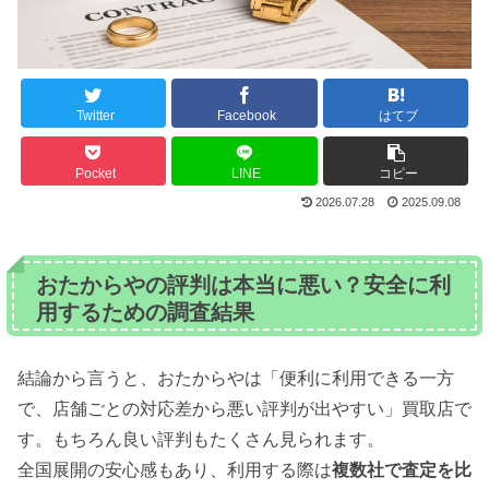
Twitter
Facebook
はてブ
Pocket
LINE
コピー
2026.07.28
2025.09.08
おたからやの評判は本当に悪い？安全に利
用するための調査結果
結論から言うと、おたからやは「便利に利用できる一方
で、店舗ごとの対応差から悪い評判が出やすい」買取店で
す。もちろん良い評判もたくさん見られます。
全国展開の安心感もあり、利用する際は
複数社で査定を比