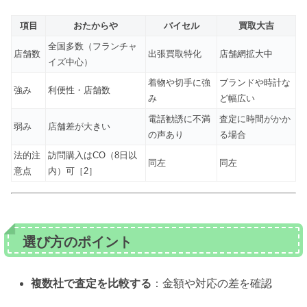
項目
おたからや
バイセル
買取大吉
全国多数（フランチャ
店舗数
出張買取特化
店舗網拡大中
イズ中心）
着物や切手に強
ブランドや時計な
強み
利便性・店舗数
み
ど幅広い
電話勧誘に不満
査定に時間がかか
弱み
店舗差が大きい
の声あり
る場合
法的注
訪問購入はCO（8日以
同左
同左
意点
内）可［2］
選び方のポイント
複数社で査定を比較する
：金額や対応の差を確認