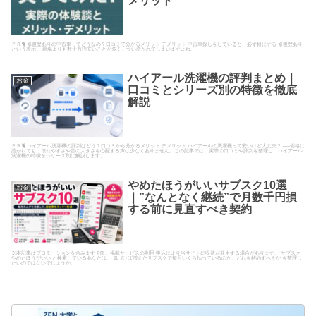
メリット
ＰＲ🐈 修復歴ありの中古車ってどうなの？口コミで分かるメリット デメリット 中古車探しをしていると、必ず目にする 修復歴あり
という表示。 相場よりも数十万円安いことが多く、つい惹かれてしまいますよね。
ハイアール洗濯機の評判まとめ｜
お金
口コミとシリーズ別の特徴を徹底
解説
ＰＲ🐈 ハイアール洗濯機の評判はどう？口コミから分かるメリット デメリット ハイアールの洗濯機って安いけど大丈夫？ ──価格に
惹かれても、壊れやすさや音の大きさを心配する声は少なくありません。この記事では、実際の口コミや評判を整理し、ハイアール
洗濯機の特徴をシリーズ別に解説します。
やめたほうがいいサブスク10選
お金
｜”なんとなく継続”で月数千円損
する前に見直すべき契約
※本記事はプロモーションを含みます PR 。掲載サービスの利用 申込により当サイトに収益が発生する場合があります。 サブスク
やめたほうがいい と検索しているあなたは、 気づけば増えたサブスクで毎月いくら払っているのか、どれを解約すべきか を整理し
たいのではないでしょうか。