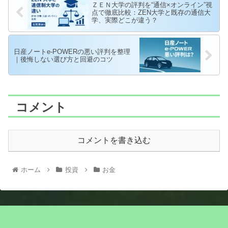
ＺＥＮ大学の評判を“通信×オンライン”視
点で徹底比較：ZEN大学と既存の通信大
学、実際どこが違う？
日産ノートe-POWERの悪い評判を整理
｜後悔しない選び方と回避のコツ
コメント
コメントを書き込む
ホーム
投資
お金