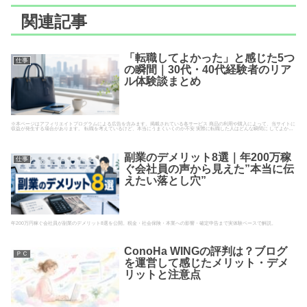
関連記事
「転職してよかった」と感じた5つ
仕事
の瞬間｜30代・40代経験者のリア
ル体験談まとめ
※本ページはアフィリエイトプログラムによる広告を含みます。掲載されている各サービス 商品の利用や購入によって、当サイトに
収益が発生する場合があります。 転職を考えているけど、本当にうまくいくのか不安 実際に転職した人はどんな瞬間に してよか…
副業のデメリット8選｜年200万稼
仕事
ぐ会社員の声から見えた”本当に伝
えたい落とし穴”
年200万円稼ぐ会社員が副業のデメリット8選を公開。税金・社会保険・本業への影響・確定申告まで実体験ベースで解説。
ConoHa WINGの評判は？ブログ
ＰＣ
を運営して感じたメリット・デメ
リットと注意点