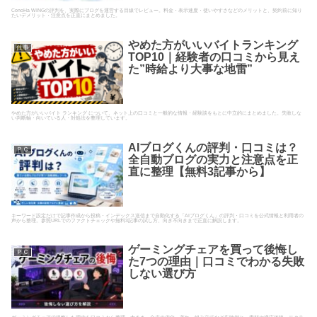
ConoHa WINGの評判を、実際にブログを運営する目線でレビュー。料金・表示速度・使いやすさなどのメリットと、契約前に知り
たいデメリット・注意点を正直にまとめました。
やめた方がいいバイトランキング
仕事
TOP10｜経験者の口コミから見え
た”時給より大事な地雷”
やめた方がいいバイト ランキング について、ネット上の口コミと一般的な情報・経験談をもとに中立的にまとめました。失敗しな
い判断軸・向いている人・対処法を整理しています。
AIブログくんの評判・口コミは？
ＰＣ
全自動ブログの実力と注意点を正
直に整理【無料3記事から】
キーワード設定だけで記事作成から投稿・インデックス送信まで自動化する「AIブログくん」の評判・口コミを公式情報と利用者の
声から整理。参照URLでのファクトチェックや無料3記事の試し方、向き不向きまで正直に解説します。
ゲーミングチェアを買って後悔し
ＰＣ
た7つの理由｜口コミでわかる失敗
しない選び方