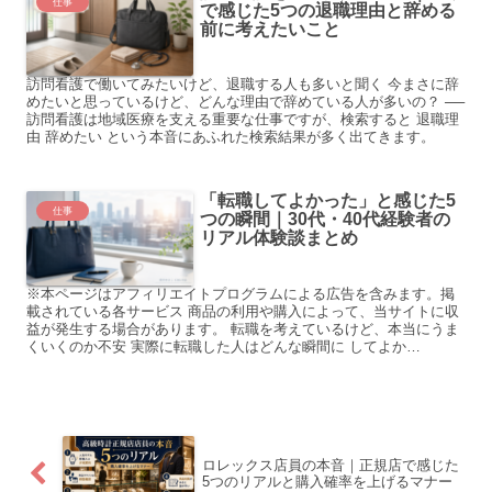
仕事
で感じた5つの退職理由と辞める
前に考えたいこと
訪問看護で働いてみたいけど、退職する人も多いと聞く 今まさに辞
めたいと思っているけど、どんな理由で辞めている人が多いの？ ──
訪問看護は地域医療を支える重要な仕事ですが、検索すると 退職理
由 辞めたい という本音にあふれた検索結果が多く出てきます。
「転職してよかった」と感じた5
仕事
つの瞬間｜30代・40代経験者の
リアル体験談まとめ
※本ページはアフィリエイトプログラムによる広告を含みます。掲
載されている各サービス 商品の利用や購入によって、当サイトに収
益が発生する場合があります。 転職を考えているけど、本当にうま
くいくのか不安 実際に転職した人はどんな瞬間に してよか…
ロレックス店員の本音｜正規店で感じた
5つのリアルと購入確率を上げるマナー