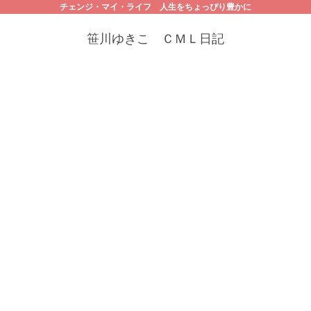
チェンジ・マイ・ライフ 人生をちょっぴり豊かに
笹川ゆきこ ＣＭＬ日記