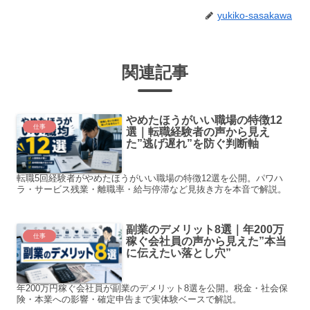
yukiko-sasakawa
関連記事
やめたほうがいい職場の特徴12
仕事
選｜転職経験者の声から見え
た”逃げ遅れ”を防ぐ判断軸
転職5回経験者がやめたほうがいい職場の特徴12選を公開。パワハ
ラ・サービス残業・離職率・給与停滞など見抜き方を本音で解説。
副業のデメリット8選｜年200万
仕事
稼ぐ会社員の声から見えた”本当
に伝えたい落とし穴”
年200万円稼ぐ会社員が副業のデメリット8選を公開。税金・社会保
険・本業への影響・確定申告まで実体験ベースで解説。