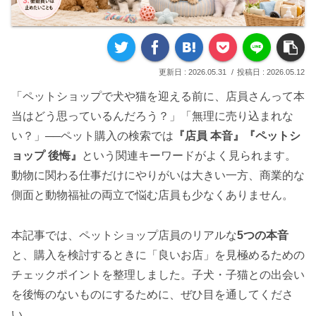
2026.05.31
2026.05.12
「ペットショップで犬や猫を迎える前に、店員さんって本
当はどう思っているんだろう？」「無理に売り込まれな
い？」──ペット購入の検索では
『店員 本音』『ペットシ
ョップ 後悔』
という関連キーワードがよく見られます。
動物に関わる仕事だけにやりがいは大きい一方、商業的な
側面と動物福祉の両立で悩む店員も少なくありません。
本記事では、ペットショップ店員のリアルな
5つの本音
と、購入を検討するときに「良いお店」を見極めるための
チェックポイントを整理しました。子犬・子猫との出会い
を後悔のないものにするために、ぜひ目を通してくださ
い。