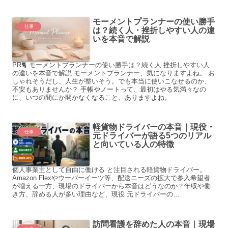
モーメントプランナーの使い勝手
仕事
は？続く人・挫折しやすい人の違
いを本音で解説
PR🐈 モーメントプランナーの使い勝手は？続く人 挫折しやすい人
の違いを本音で解説 モーメントプランナー、気になりますよね。 お
しゃれそうだし、人生が整いそう。でも本当に使いこなせるのか、
不安もありませんか？ 手帳やノートって、最初はやる気満々なの
に、いつの間にか開かなくなること、ありますよね。
軽貨物ドライバーの本音｜現役・
仕事
元ドライバーが語る5つのリアル
と向いている人の特徴
個人事業主として自由に働ける と注目される軽貨物ドライバー。
Amazon Flexやウーバーイーツ等、配送ニーズの拡大で参入希望者
が増える一方、現場のドライバーから本音はどうなのか？年収や働
き方、辞める人が多い理由など、現役 元ドライバーの…
訪問看護を辞めた人の本音｜現場