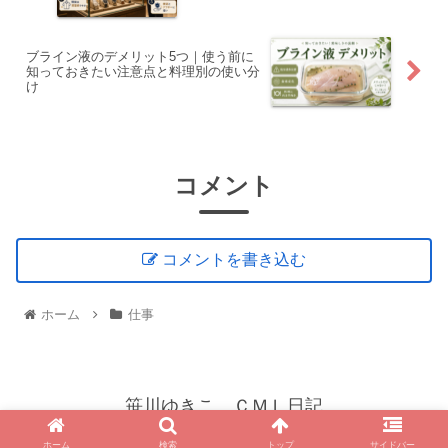
ブライン液のデメリット5つ｜使う前に
知っておきたい注意点と料理別の使い分
け
コメント
コメントを書き込む
ホーム
仕事
笹川ゆきこ ＣＭＬ日記
© 2021 笹川ゆきこ ＣＭＬ日記.
ホーム
検索
トップ
サイドバー