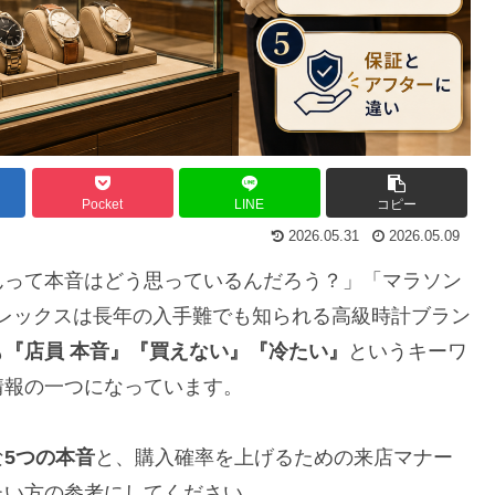
Pocket
LINE
コピー
2026.05.31
2026.05.09
んって本音はどう思っているんだろう？」「マラソン
レックスは長年の入手難でも知られる高級時計ブラン
も
『店員 本音』『買えない』『冷たい』
というキーワ
情報の一つになっています。
な
5つの本音
と、購入確率を上げるための来店マナー
たい方の参考にしてください。