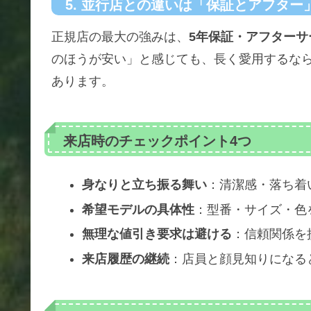
5. 並行店との違いは「保証とアフター
正規店の最大の強みは、
5年保証・アフター
のほうが安い」と感じても、長く愛用するな
あります。
来店時のチェックポイント4つ
身なりと立ち振る舞い
：清潔感・落ち着
希望モデルの具体性
：型番・サイズ・色
無理な値引き要求は避ける
：信頼関係を
来店履歴の継続
：店員と顔見知りになる