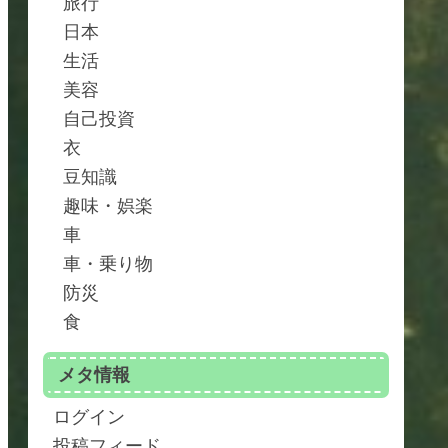
旅行
日本
生活
美容
自己投資
衣
豆知識
趣味・娯楽
車
車・乗り物
防災
食
メタ情報
ログイン
投稿フィード