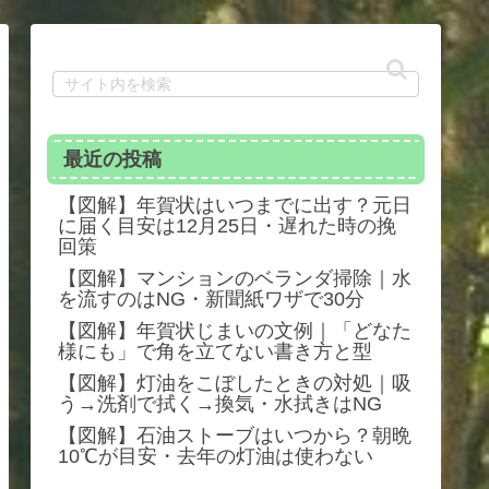
最近の投稿
【図解】年賀状はいつまでに出す？元日
に届く目安は12月25日・遅れた時の挽
回策
【図解】マンションのベランダ掃除｜水
を流すのはNG・新聞紙ワザで30分
【図解】年賀状じまいの文例｜「どなた
様にも」で角を立てない書き方と型
【図解】灯油をこぼしたときの対処｜吸
う→洗剤で拭く→換気・水拭きはNG
【図解】石油ストーブはいつから？朝晩
10℃が目安・去年の灯油は使わない