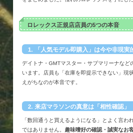
ロレックス正規店店員の5つの本音
1. 「人気モデル即購入」は今や非現実
デイトナ・GMTマスター・サブマリーナなど
います。店員も「在庫を即提示できない」現
えがちなのが本音です。
2. 来店マラソンの真意は「相性確認」
「数回通うと買えるようになる」とよく言わ
ではありません。
趣味嗜好の確認・誠実なお