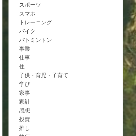
スポーツ
スマホ
トレーニング
バイク
バトミントン
事業
仕事
住
子供・育児・子育て
学び
家事
家計
感想
投資
推し