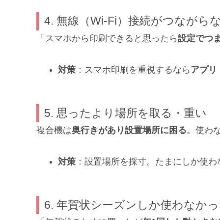
4. 無線（Wi-Fi）接続がつなが
「スマホから印刷できると思ったら
設定でつ
対策
：スマホ印刷を重視するなら
アプリ
5. 思ったより場所を取る・重い
複合機は
奥行きがあり設置場所に困る
。使わ
対策
：設置場所を採寸。たまにしか使わ
6. 年賀状シーズンしか使わなか