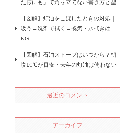
た様にも」で角を立てない書き方と型
【図解】灯油をこぼしたときの対処｜
吸う→洗剤で拭く→換気・水拭きは
NG
【図解】石油ストーブはいつから？朝
晩10℃が目安・去年の灯油は使わない
最近のコメント
アーカイブ