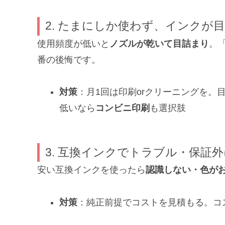
2. たまにしか使わず、インクが
使用頻度が低いと
ノズルが乾いて目詰まり
。
番の後悔です。
対策
：月1回は印刷orクリーニングを。
低いなら
コンビニ印刷
も選択肢
3. 互換インクでトラブル・保証
安い互換インクを使ったら
認識しない・色が
対策
：純正前提でコストを見積もる。コ