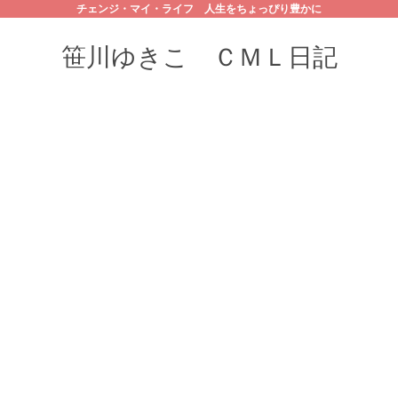
チェンジ・マイ・ライフ 人生をちょっぴり豊かに
笹川ゆきこ ＣＭＬ日記