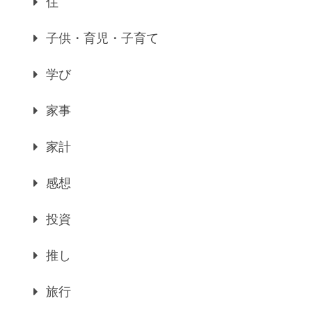
住
子供・育児・子育て
学び
家事
家計
感想
投資
推し
旅行