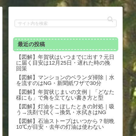
最近の投稿
【図解】年賀状はいつまでに出す？元日
に届く目安は12月25日・遅れた時の挽
回策
【図解】マンションのベランダ掃除｜水
を流すのはNG・新聞紙ワザで30分
【図解】年賀状じまいの文例｜「どなた
様にも」で角を立てない書き方と型
【図解】灯油をこぼしたときの対処｜吸
う→洗剤で拭く→換気・水拭きはNG
【図解】石油ストーブはいつから？朝晩
10℃が目安・去年の灯油は使わない