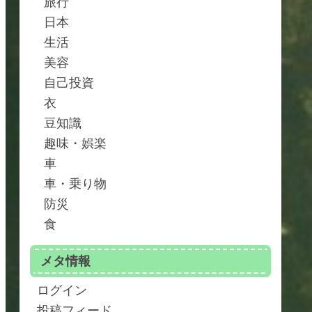
旅行
日本
生活
美容
自己投資
衣
豆知識
趣味・娯楽
車
車・乗り物
防災
食
メタ情報
ログイン
投稿フィード