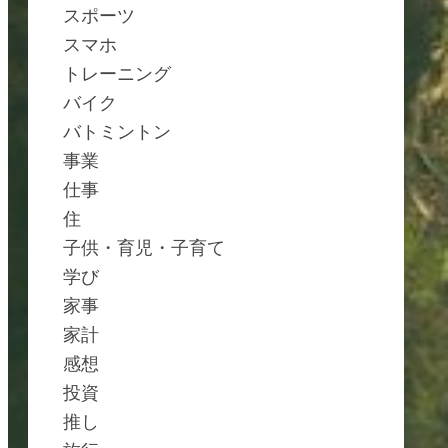
スポーツ
スマホ
トレーニング
バイク
バトミントン
事業
仕事
住
子供・育児・子育て
学び
家事
家計
感想
投資
推し