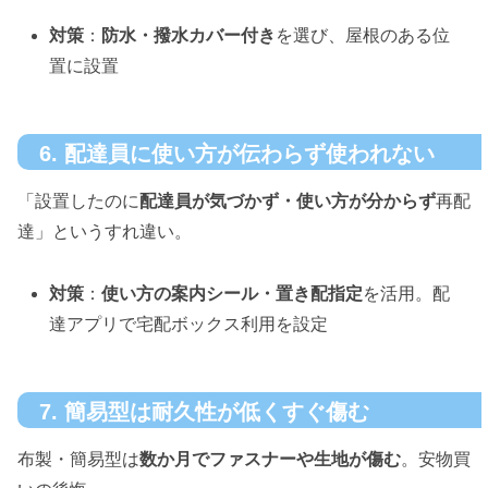
対策
：
防水・撥水カバー付き
を選び、屋根のある位
置に設置
6. 配達員に使い方が伝わらず使われない
「設置したのに
配達員が気づかず・使い方が分からず
再配
達」というすれ違い。
対策
：
使い方の案内シール・置き配指定
を活用。配
達アプリで宅配ボックス利用を設定
7. 簡易型は耐久性が低くすぐ傷む
布製・簡易型は
数か月でファスナーや生地が傷む
。安物買