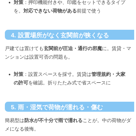
対策
：押印機能付きや、印鑑をセットできるタイプ
を。
対応できない荷物がある
前提で使う
4. 設置場所がなく玄関前が狭くなる
戸建ては置けても
玄関前が圧迫・通行の邪魔
に。賃貸・マ
ンションは設置可否の問題も。
対策
：設置スペースを採寸。賃貸は
管理規約・大家
の許可
を確認。折りたたみ式で省スペースに
5. 雨・湿気で荷物が濡れる・傷む
簡易型は
防水が不十分で雨で濡れる
ことが。中の荷物がダ
メになる後悔。