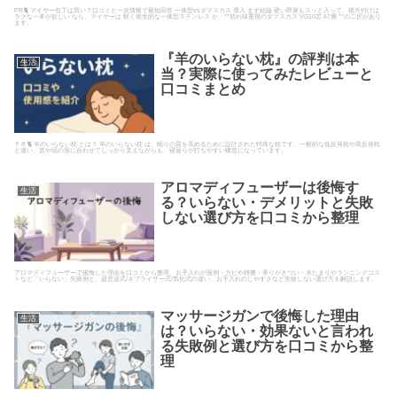
PR🐈 マイヤー包丁は買い？口コミと一次情報で最短回答 一体型vsダマスカス 導入 まず結論 硬い野菜もスッと入って、後片付けは
ラクな一本が欲しい なら、マイヤーは 軽く衛生的な一体型ステンレス か、**切れ味重視のダマスカス VG10芯 67層 **の二択があり
ます。
『羊のいらない枕』の評判は本
生活
当？実際に使ってみたレビューと
口コミまとめ
ＰＲ🐈 羊のいらない枕 とは？ 羊のいらない枕 は、眠りの質を高めるために設計された特殊な枕です。一般的な低反発枕や高反発枕
と違い、首や頭の形に合わせてしっかり支えながらも、寝返りが打ちやすい構造になっています。
アロマディフューザーは後悔す
生活
る？いらない・デメリットと失敗
しない選び方を口コミから整理
アロマディフューザーで後悔した理由を口コミから整理。お手入れが面倒・カビや雑菌・香りがきつい・水たまりやランニングコス
トなど「いらない」失敗例と、超音波式/ネブライザー式/気化式の違い、お手入れのしやすさなど失敗しない選び方を解説します。
マッサージガンで後悔した理由
生活
は？いらない・効果ないと言われ
る失敗例と選び方を口コミから整
理