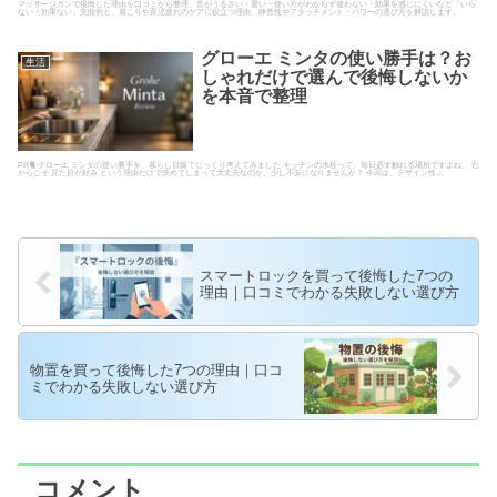
マッサージガンで後悔した理由を口コミから整理。音がうるさい・重い・使い方がわからず使わない・効果を感じにくいなど「いら
ない・効果ない」失敗例と、肩こりや育児疲れのケアに役立つ理由、静音性やアタッチメント・パワーの選び方を解説します。
グローエ ミンタの使い勝手は？お
生活
しゃれだけで選んで後悔しないか
を本音で整理
PR🐈 グローエ ミンタの使い勝手を、暮らし目線でじっくり考えてみました キッチンの水栓って、毎日必ず触れる場所ですよね。 だ
からこそ 見た目が好み という理由だけで決めてしまって大丈夫なのか、少し不安になりませんか？ 今回は、デザイン性…
スマートロックを買って後悔した7つの
理由｜口コミでわかる失敗しない選び方
物置を買って後悔した7つの理由｜口コ
ミでわかる失敗しない選び方
コメント