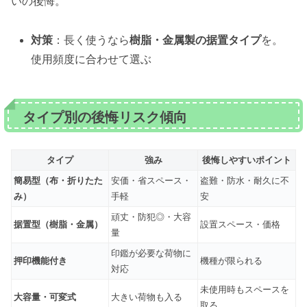
いの後悔。
対策
：長く使うなら
樹脂・金属製の据置タイプ
を。
使用頻度に合わせて選ぶ
タイプ別の後悔リスク傾向
タイプ
強み
後悔しやすいポイント
簡易型（布・折りたた
安価・省スペース・
盗難・防水・耐久に不
み）
手軽
安
頑丈・防犯◎・大容
据置型（樹脂・金属）
設置スペース・価格
量
印鑑が必要な荷物に
押印機能付き
機種が限られる
対応
未使用時もスペースを
大容量・可変式
大きい荷物も入る
取る