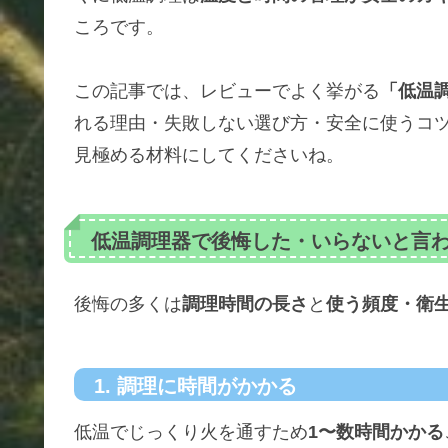
ころです。
この記事では、レビューでよく挙がる
「低温
れる理由・失敗しない選び方・安全に使うコ
見極める材料にしてくださいね。
低温調理器で後悔した・いらないと言
後悔の多くは
調理時間の長さ
と
使う頻度・衛
1. 調理に時間がかかる
低温でじっくり火を通すため
1〜数時間かかる