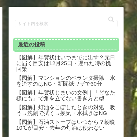
最近の投稿
【図解】年賀状はいつまでに出す？元日
に届く目安は12月25日・遅れた時の挽
回策
【図解】マンションのベランダ掃除｜水
を流すのはNG・新聞紙ワザで30分
【図解】年賀状じまいの文例｜「どなた
様にも」で角を立てない書き方と型
【図解】灯油をこぼしたときの対処｜吸
う→洗剤で拭く→換気・水拭きはNG
【図解】石油ストーブはいつから？朝晩
10℃が目安・去年の灯油は使わない