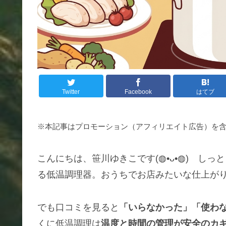
Twitter
Facebook
はてブ
※本記事はプロモーション（アフィリエイト広告）を
こんにちは、笹川ゆきこです(◍•ᴗ•◍) し
る低温調理器。おうちでお店みたいな仕上が
でも口コミを見ると
「いらなかった」「使わ
くに低温調理は
温度と時間の管理が安全のカ