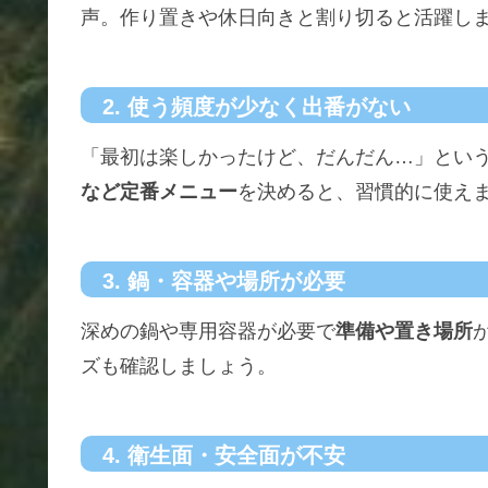
声。作り置きや休日向きと割り切ると活躍し
2. 使う頻度が少なく出番がない
「最初は楽しかったけど、だんだん…」とい
など定番メニュー
を決めると、習慣的に使え
3. 鍋・容器や場所が必要
深めの鍋や専用容器が必要で
準備や置き場所
ズも確認しましょう。
4. 衛生面・安全面が不安