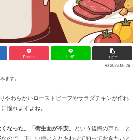
Pocket
LINE
コピー
2026.06.26
含みます。
っとりやわらかいローストビーフやサラダチキンが作れ
りに憧れますよね。
なくなった」「衛生面が不安」
という後悔の声も。と
ギ
なので、正しい使い方とあわせて知っておきたいと