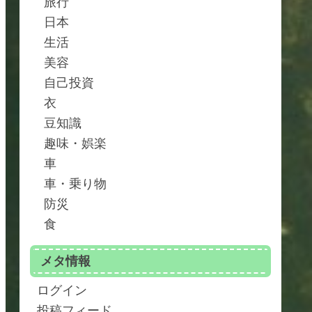
旅行
日本
生活
美容
自己投資
衣
豆知識
趣味・娯楽
車
車・乗り物
防災
食
メタ情報
ログイン
投稿フィード