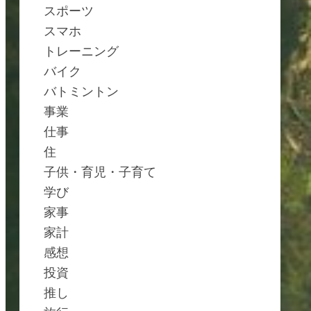
スポーツ
スマホ
トレーニング
バイク
バトミントン
事業
仕事
住
子供・育児・子育て
学び
家事
家計
感想
投資
推し