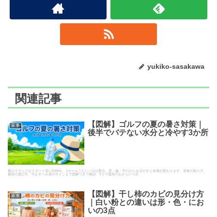
yukiko-sasakawa
関連記事
【図解】ゴルフの夏の暑さ対策｜
家事
後半でバテない水分と冷やす3か所
夏のラウンドはスタート前に500mL、1ホールごとに一口が要点。首・脇・手のひらを冷やすと体感が変わります。昼食の取り方、
服装の選び方、中止すべき体のサインまで図解つきで解説。4コマ漫画のおさらいつき。
【図解】干し柿のカビの見分け方
家事
｜白い粉との違いは形・色・にお
いの3点