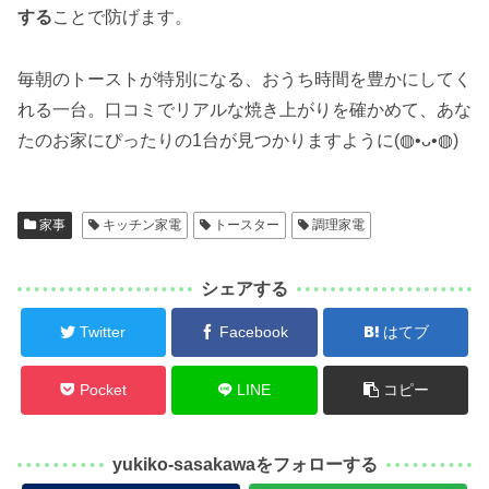
する
ことで防げます。
毎朝のトーストが特別になる、おうち時間を豊かにしてく
れる一台。口コミでリアルな焼き上がりを確かめて、あな
たのお家にぴったりの1台が見つかりますように(◍•ᴗ•◍)
家事
キッチン家電
トースター
調理家電
シェアする
Twitter
Facebook
はてブ
Pocket
LINE
コピー
yukiko-sasakawaをフォローする