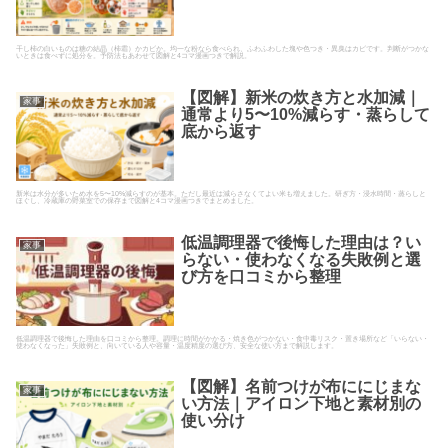
干し柿の白いものは糖の結晶（柿霜）かカビか。均一な粉なら食べられ、ふわふわした塊や色つき・異臭はカビです。判断がつかな
いときは食べずに処分を。予防法もあわせて図解と4コマ漫画つきで解説。
【図解】新米の炊き方と水加減｜
家事
通常より5〜10%減らす・蒸らして
底から返す
新米は水分が多いため水を5〜10%減らすのが基本。ただし最近は減らさなくてよい米も増えました。研ぎ方・浸水時間・蒸らしと
ほぐし、冷蔵庫の野菜室での保存まで図解と4コマ漫画つきでまとめました。
低温調理器で後悔した理由は？い
家事
らない・使わなくなる失敗例と選
び方を口コミから整理
低温調理器で後悔した理由を口コミから整理。調理に時間がかかる・焼き色がつかない・食中毒リスク・置き場所など「いらない・
使わなくなった」失敗例と、向いている人や容量・温度精度の選び方、安全な使い方まで解説します。
【図解】名前つけが布ににじまな
家事
い方法｜アイロン下地と素材別の
使い分け