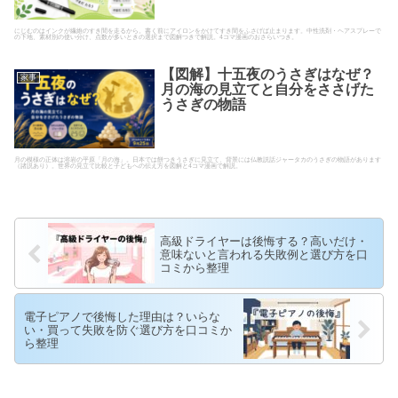
にじむのはインクが繊維のすき間を走るから。書く前にアイロンをかけてすき間をふさげば止まります。中性洗剤・ヘアスプレーで
の下地、素材別の使い分け、点数が多いときの選択まで図解つきで解説。4コマ漫画のおさらいつき。
【図解】十五夜のうさぎはなぜ？
家事
月の海の見立てと自分をささげた
うさぎの物語
月の模様の正体は溶岩の平原「月の海」。日本では餅つきうさぎに見立て、背景には仏教説話ジャータカのうさぎの物語があります
（諸説あり）。世界の見立て比較と子どもへの伝え方を図解と4コマ漫画で解説。
高級ドライヤーは後悔する？高いだけ・
意味ないと言われる失敗例と選び方を口
コミから整理
電子ピアノで後悔した理由は？いらな
い・買って失敗を防ぐ選び方を口コミか
ら整理