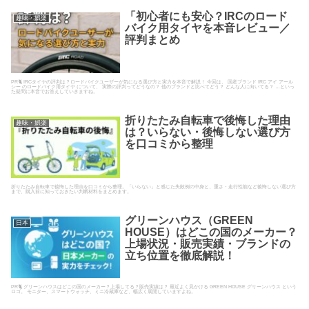
「初心者にも安心？IRCのロード
趣味・娯楽
バイク用タイヤを本音レビュー／
評判まとめ
PR🐈 IRCタイヤの評判は？ロードバイクユーザーが気になる選び方と実力を本音で解説！ 今回は、 国産ブランド IRC アイ アール
シー のロードバイク用タイヤ について、 実際の評判ってどうなの？ 他のブランドと比べてどう？ どんな人に向いてる？ …といっ
た疑問に本音でお答えしていきますね。
折りたたみ自転車で後悔した理由
趣味・娯楽
は？いらない・後悔しない選び方
を口コミから整理
折りたたみ自転車で後悔した理由を口コミから整理。「いらない」と感じた失敗例の中身と、重さ・走行性能など後悔しない選び方
まで、購入前に知っておきたい判断材料をまとめます。
グリーンハウス（GREEN
日本
HOUSE）はどこの国のメーカー？
上場状況・販売実績・ブランドの
立ち位置を徹底解説！
PR🐈 グリーンハウスはどこの国のメーカー？上場してる？販売実績は？ 最近よく見かける GREEN HOUSE グリーンハウス という
ロゴ。 モニター、スマートウォッチ、ミニ冷蔵庫など、幅広く展開していますよね。