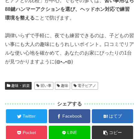
ピアノとの比較」が中心。でもその多くは、
習い事用なら
88鍵ハンマーアクションを選び、ヘッドホン対応で練習
環境を整える
ことで防げます。
調律いらずで手軽に、夜でも練習できるのは、子どもの習
い事にも大人の趣味にもうれしいポイント。口コミでリア
ルな使い心地を確かめて、あなたのお家にぴったりの1台
が見つかりますように(◍•ᴗ•◍)
趣味・娯楽
習い事
趣味
電子ピアノ
シェアする
Twitter
Facebook
はてブ
Pocket
LINE
コピー