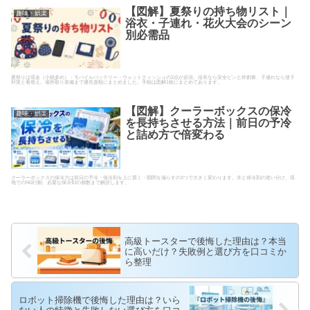
【図解】夏祭りの持ち物リスト｜
趣味・娯楽
浴衣・子連れ・花火大会のシーン
別必需品
夏祭りは現金（小銭多め）・モバイルバッテリー・ウェットティッシュの3点が必須。浴衣なら安全ピンと絆創膏、子連れなら迷子
対策と着替え。場所取り装備まで優先度順にまとめました。手順は図解1枚にまとめてあります。
【図解】クーラーボックスの保冷
趣味・娯楽
を長持ちさせる方法｜前日の予冷
と詰め方で倍変わる
クーラーボックスの保冷力は前日の予冷・保冷剤を上に置く・開閉を減らすの3つで大きく変わります。氷と保冷剤の使い分け、現
地でのNG行動、必要な保冷剤の個数まで解説します。
高級トースターで後悔した理由は？本当
に高いだけ？失敗例と選び方を口コミか
ら整理
ロボット掃除機で後悔した理由は？いら