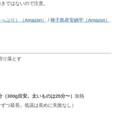
向きではないので注意。
ぷり）（Amazon）
/
種子島産安納芋（Amazon）
切り落とす
分（300g目安。太いものは25分〜）
加熱
分ずつ延長。低温は長めに失敗なし）