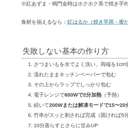
※紅あずま・鳴門金時はホクホク系で焼き芋
食材を揃えるなら：
紅はるか（焼き芋用・蜜たっ
失敗しない基本の作り方
さつまいもを水でよく洗い、両端を1cm
濡れたままキッチンペーパーで包む
その上からラップでしっかり包む
電子レンジで
600Wで2分加熱
（予熱）
続いて
200Wまたは解凍モードで15〜20
竹串がスッと刺されば完成（固ければ5
10分蒸らすとさらに甘みUP