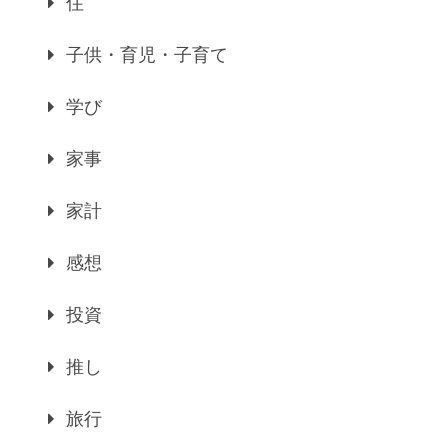
住
子供・育児・子育て
学び
家事
家計
感想
投資
推し
旅行