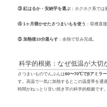
③ 紅はるか・安納芋を選ぶ
：ホクホク系では
④ 1ヶ月寝かせたさつまいもを使う
：収穫直
⑤ 加熱後10分蒸らす
：余熱で甘み完成。
科学的根拠：なぜ低温が大切
さつまいものでんぷんは
60〜70℃でβアミラ
す。高温で一気に加熱するとこの温度帯を通
時間がねっとり甘い焼き芋の科学的根拠です