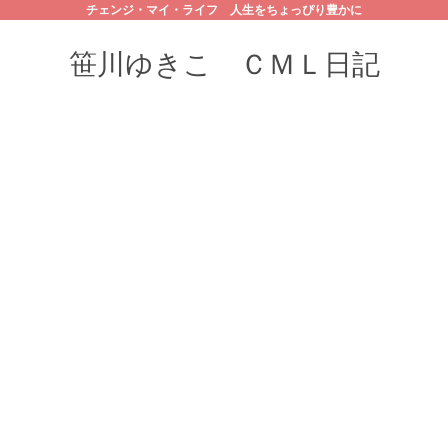
チェンジ・マイ・ライフ 人生をちょっぴり豊かに
笹川ゆきこ ＣＭＬ日記