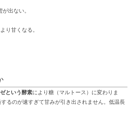
蜜が出ない。
後より甘くなる。
か
ーゼという酵素
により糖（マルトース）に変わりま
過するのが速すぎて甘みが引き出されません。低温長
。