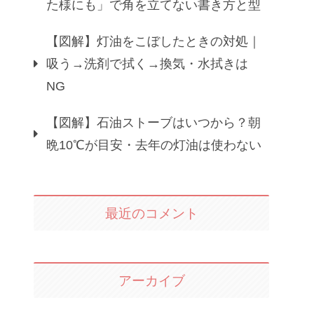
た様にも」で角を立てない書き方と型
【図解】灯油をこぼしたときの対処｜
吸う→洗剤で拭く→換気・水拭きは
NG
【図解】石油ストーブはいつから？朝
晩10℃が目安・去年の灯油は使わない
最近のコメント
アーカイブ