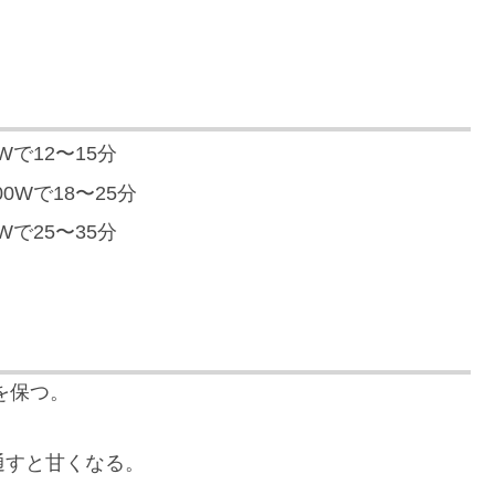
Wで12〜15分
0Wで18〜25分
Wで25〜35分
を保つ。
り通すと甘くなる。