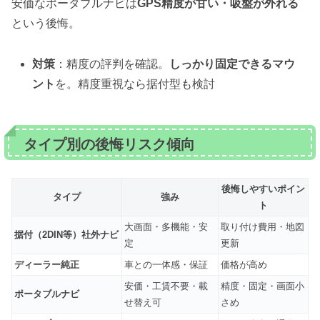
安価なポータブルナビは
GPS精度が甘い・吸盤が外れる
という後悔。
対策
：精度の評判を確認。
しっかり固定できるマウ
ント
を。精度重視なら据付型も検討
タイプ別の後悔リスク傾向
後悔しやすいポイン
タイプ
強み
ト
大画面・多機能・安
取り付け費用・地図
据付（2DIN等）社外ナビ
定
更新
ディーラー純正
車との一体感・保証
価格が高め
安価・工賃不要・載
精度・固定・画面小
ポータブルナビ
せ替え可
さめ