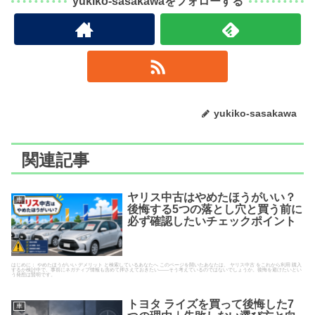
yukiko-sasakawaをフォローする
yukiko-sasakawa
関連記事
ヤリス中古はやめたほうがいい？
車
後悔する5つの落とし穴と買う前に
必ず確認したいチェックポイント
はじめに： やめたほうがいい デメリット と検索しているあなたへ このページを開いたあなたは、 ヤリス中古 をこれから利用 購入
するか検討中で、事前にネガティブ情報も含めて押さえておきたい――そう考えているのではないでしょうか。後悔を避けたいとい
う発想は賢明です。
トヨタ ライズを買って後悔した7
車