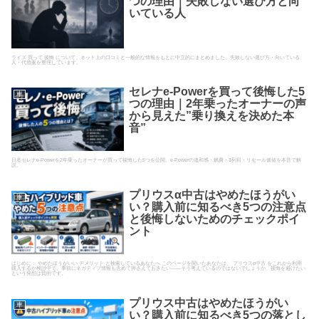
つの理由｜失敗しない選び方と向
いている人
ライズ 買って 後悔 について、ネット上の口コミと一般的な情報をもとに中立的にまとめました。失敗しない選び方・向いている
人・代替案を整理しています。
セレナe-Powerを買って後悔した5
車
つの理由｜2年乗ったオーナーの声
から見えた”乗り換えを決めた本
音”
日産セレナe-Powerを2年乗ったオーナーが買って後悔した5つを公開。e-Powerの違和感・燃費・3列目・リセール価値を本音で解
説。
プリウスα中古はやめたほうがい
車
い？購入前に知るべき5つの注意点
と後悔しないためのチェックポイ
ント
はじめに： やめたほうがいい デメリット と検索しているあなたへ このページを開いたあなたは、 プリウスα中古 をこれから利用
購入するか検討中で、事前にネガティブ情報も含めて押さえておきたい――そう考えているのではないでしょうか。後悔を避けたい
という発想は賢明です。
プリウス中古はやめたほうがい
車
い？購入前に知るべき5つの落とし