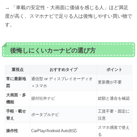
→ 「車載の安定性・大画面に価値を感じる人」ほど満足
度が高く、スマホナビで足りる人は後悔しやすい買い物で
す。
後悔しにくいカーナビの選び方
重視点
おすすめタイプ
ポイント
常に最新地
通信型 or ディスプレイオーディオ
更新費が不要
図
＋スマホ
大画面・多
据付社外ナビ
総額と適合を確認
機能
手軽・載せ
工賃不要・固定に
ポータブルナビ
替え
注意
スマホ感覚で使え
操作性
CarPlay/Android Auto対応
る