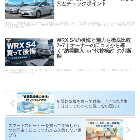
穴とチェックポイント
はじめに： やめたほうがいい デメリット と検索しているあなたへ このページを開いたあなたは、 プリウス中古 をこれから利用 購
入するか検討中で、事前にネガティブ情報も含めて押さえておきたい――そう考えているのではないでしょうか。後悔を避けたいと
いう発想は賢明です。
WRX S4の後悔と魅力を徹底比較
車
7+7｜オーナーの口コミから導
く”納得購入”or”代替検討”の判断
軸
wrx s4 買って 後悔 について、ネット上の口コミと一般的な情報をもとに中立的にまとめました。失敗しない選び方・向いている
人・代替案を整理しています。
食器乾燥機を買って後悔した7つの理由
｜口コミでわかる失敗しない選び方
スマートスピーカーを買って後悔した7
つの理由｜口コミでわかる失敗しない選
び方