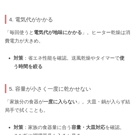
4. 電気代がかかる
「毎回使うと
電気代が地味にかかる
」。ヒーター乾燥は消
費電力が大きめ。
対策
：省エネ性能を確認。送風乾燥やタイマーで
使
う時間を絞る
5. 容量が小さく一度に乾かせない
「家族分の食器が
一度に入らない
」。大皿・鍋が入らず結
局手で拭くことも。
対策
：家族の食器量に合う
容量・大皿対応
を確認。