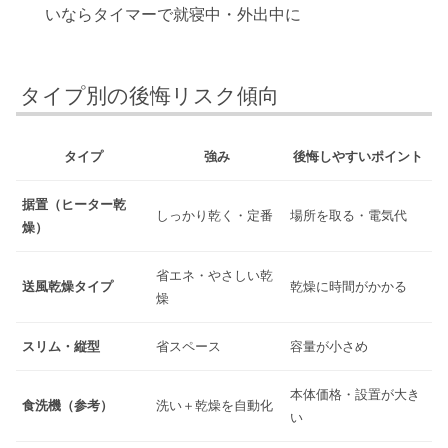
いならタイマーで就寝中・外出中に
タイプ別の後悔リスク傾向
タイプ
強み
後悔しやすいポイント
据置（ヒーター乾
しっかり乾く・定番
場所を取る・電気代
燥）
省エネ・やさしい乾
送風乾燥タイプ
乾燥に時間がかかる
燥
スリム・縦型
省スペース
容量が小さめ
本体価格・設置が大き
食洗機（参考）
洗い＋乾燥を自動化
い