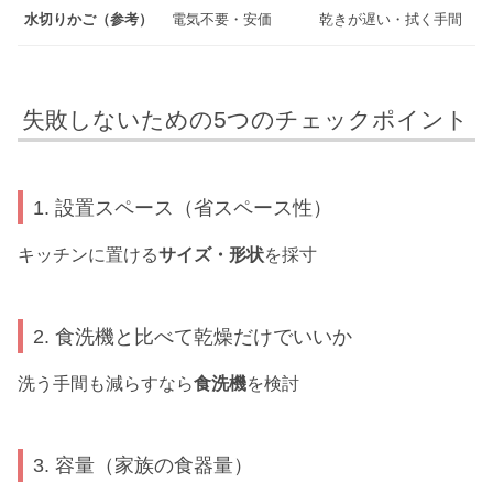
水切りかご（参考）
電気不要・安価
乾きが遅い・拭く手間
失敗しないための5つのチェックポイント
1. 設置スペース（省スペース性）
キッチンに置ける
サイズ・形状
を採寸
2. 食洗機と比べて乾燥だけでいいか
洗う手間も減らすなら
食洗機
を検討
3. 容量（家族の食器量）