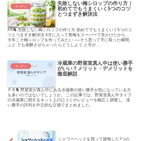
失敗しない梅シロップの作り方｜
キッチン
初めてでもうまくいく5つのコツ
とつまずき解決法
PR🐈 失敗しない梅シロップの作り方 初めてでもうまくいく5つのコ
ツとつまずき解決法 6月に入って青梅をスーパーで見かけたから、
今年こそ梅シロップを作ってみたい ──そう思って手に取った瞬間、
ふと でも発酵させちゃったらどうしよう と手が…
冷蔵庫の野菜室真ん中は使い勝手
キッチン
がいい？メリット・デメリットを
徹底解説
ＰＲ🐈 野菜室が真ん中にある冷蔵庫の使い勝手が気になっている方
も多いのではないでしょうか。 この記事では、野菜室真ん中タイプ
の冷蔵庫に関するネット上の口コミやレビューを幅広く調査し、使
い勝手の評判を中立的な立場でまとめました。
シャワーヘッドを買って後悔した7つの