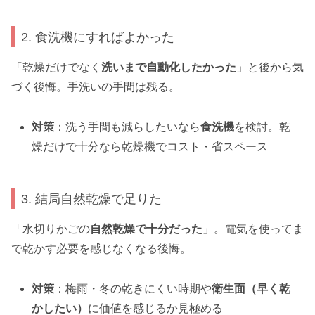
2. 食洗機にすればよかった
「乾燥だけでなく
洗いまで自動化したかった
」と後から気
づく後悔。手洗いの手間は残る。
対策
：洗う手間も減らしたいなら
食洗機
を検討。乾
燥だけで十分なら乾燥機でコスト・省スペース
3. 結局自然乾燥で足りた
「水切りかごの
自然乾燥で十分だった
」。電気を使ってま
で乾かす必要を感じなくなる後悔。
対策
：梅雨・冬の乾きにくい時期や
衛生面（早く乾
かしたい）
に価値を感じるか見極める