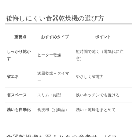
後悔しにくい食器乾燥機の選び方
重視点
おすすめタイプ
ポイント
しっかり乾か
短時間で乾く（電気代に注
ヒーター乾燥
す
意）
送風乾燥＋タイマ
省エネ
やさしく省電力
ー
省スペース
スリム・縦型
狭いキッチンでも置ける
洗いも自動化
食洗機（別商品）
洗い＋乾燥をまとめて