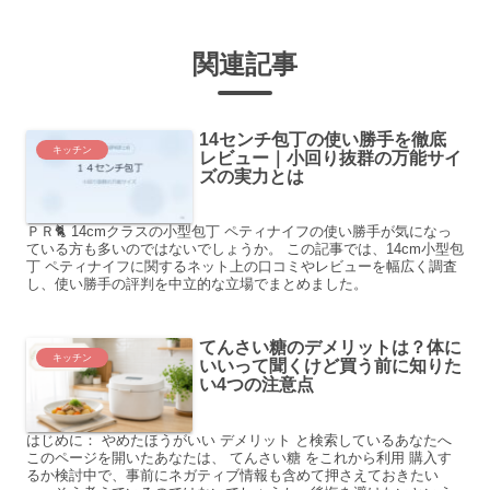
関連記事
14センチ包丁の使い勝手を徹底
キッチン
レビュー｜小回り抜群の万能サイ
ズの実力とは
ＰＲ🐈 14cmクラスの小型包丁 ペティナイフの使い勝手が気になっ
ている方も多いのではないでしょうか。 この記事では、14cm小型包
丁 ペティナイフに関するネット上の口コミやレビューを幅広く調査
し、使い勝手の評判を中立的な立場でまとめました。
てんさい糖のデメリットは？体に
キッチン
いいって聞くけど買う前に知りた
い4つの注意点
はじめに： やめたほうがいい デメリット と検索しているあなたへ
このページを開いたあなたは、 てんさい糖 をこれから利用 購入す
るか検討中で、事前にネガティブ情報も含めて押さえておきたい