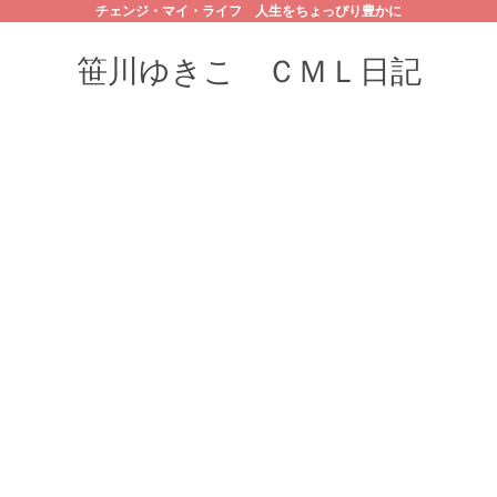
チェンジ・マイ・ライフ 人生をちょっぴり豊かに
笹川ゆきこ ＣＭＬ日記