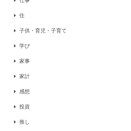
仕事
住
子供・育児・子育て
学び
家事
家計
感想
投資
推し