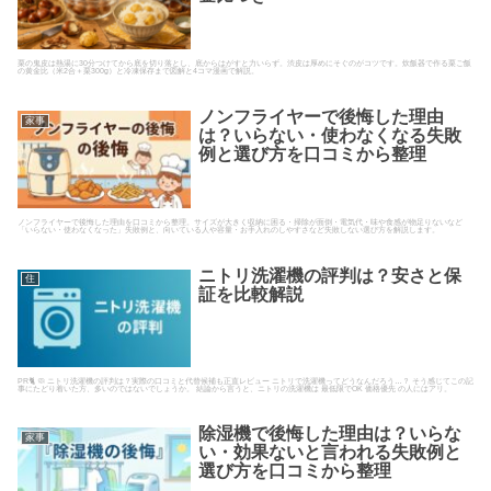
栗の鬼皮は熱湯に30分つけてから底を切り落とし、底からはがすと力いらず。渋皮は厚めにそぐのがコツです。炊飯器で作る栗ご飯
の黄金比（米2合＋栗300g）と冷凍保存まで図解と4コマ漫画で解説。
ノンフライヤーで後悔した理由
家事
は？いらない・使わなくなる失敗
例と選び方を口コミから整理
ノンフライヤーで後悔した理由を口コミから整理。サイズが大きく収納に困る・掃除が面倒・電気代・味や食感が物足りないなど
「いらない・使わなくなった」失敗例と、向いている人や容量・お手入れのしやすさなど失敗しない選び方を解説します。
ニトリ洗濯機の評判は？安さと保
住
証を比較解説
PR🐈 🧼 ニトリ洗濯機の評判は？実際の口コミと代替候補も正直レビュー ニトリで洗濯機ってどうなんだろう…？ そう感じてこの記
事にたどり着いた方、多いのではないでしょうか。 結論から言うと、ニトリの洗濯機は 最低限でOK 価格優先 の人にはアリ。
除湿機で後悔した理由は？いらな
家事
い・効果ないと言われる失敗例と
選び方を口コミから整理