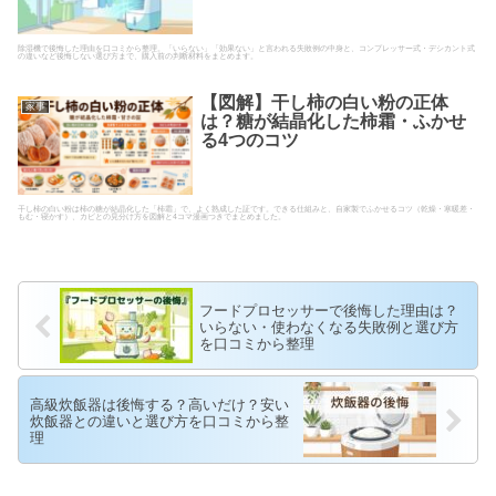
除湿機で後悔した理由を口コミから整理。「いらない」「効果ない」と言われる失敗例の中身と、コンプレッサー式・デシカント式
の違いなど後悔しない選び方まで、購入前の判断材料をまとめます。
【図解】干し柿の白い粉の正体
家事
は？糖が結晶化した柿霜・ふかせ
る4つのコツ
干し柿の白い粉は柿の糖が結晶化した「柿霜」で、よく熟成した証です。できる仕組みと、自家製でふかせるコツ（乾燥・寒暖差・
もむ・寝かす）、カビとの見分け方を図解と4コマ漫画つきでまとめました。
フードプロセッサーで後悔した理由は？
いらない・使わなくなる失敗例と選び方
を口コミから整理
高級炊飯器は後悔する？高いだけ？安い
炊飯器との違いと選び方を口コミから整
理