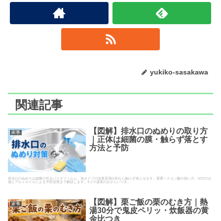
yukiko-sasakawa
関連記事
【図解】排水口のぬめりの取り方
家事
｜正体は細菌の膜・触らず落とす
方法と予防
排水口のぬめりは細菌が作るバイオフィルム。泡タイプの塩素系漂白剤なら触らず落とせます。重曹＋クエン酸の使い方、50℃のお
湯とアルミホイルによる予防習慣まで解説します。4コマ漫画のおさらいつき。
【図解】栗ご飯の栗のむき方｜熱
家事
湯30分で鬼皮ペリッ・炊飯器の黄
金比つき