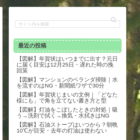
最近の投稿
【図解】年賀状はいつまでに出す？元日
に届く目安は12月25日・遅れた時の挽
回策
【図解】マンションのベランダ掃除｜水
を流すのはNG・新聞紙ワザで30分
【図解】年賀状じまいの文例｜「どなた
様にも」で角を立てない書き方と型
【図解】灯油をこぼしたときの対処｜吸
う→洗剤で拭く→換気・水拭きはNG
【図解】石油ストーブはいつから？朝晩
10℃が目安・去年の灯油は使わない