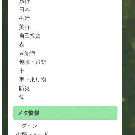
旅行
日本
生活
美容
自己投資
衣
豆知識
趣味・娯楽
車
車・乗り物
防災
食
メタ情報
ログイン
投稿フィード