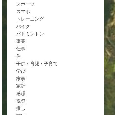
スポーツ
スマホ
トレーニング
バイク
バトミントン
事業
仕事
住
子供・育児・子育て
学び
家事
家計
感想
投資
推し