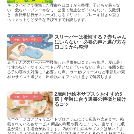
キックバイクで後悔した理由を口コミから整理。子どもが乗らな
い・危ない・ブレーキなし・公園で禁止など「いらない」失敗例
と、自転車移行がスムーズになるメリット、ブレーキ付きや重さ・
ヘルメットなど安全な選び方まで解説します。
スリーパーは後悔する？赤ちゃん
子供・育児・子育て
にいらない・必要の声と選び方を
口コミから整理
赤ちゃんのスリーパーで後悔した理由を口コミから整理。夏は暑く
て使わない・サイズアウトが早いなど「いらない」声と、布団を蹴
る子の寝冷え対策に「必要」な声、ガーゼ/フリースなど季節別の素
材やサイズの選び方、出産祝いギフトの注意まで解説します。
2歳向け絵本サブスクおすすめ5
子供・育児・子育て
選｜年齢に合う選書の特徴と続け
るコツ
※本ページはアフィリエイトプログラムによる広告を含みます。掲
載されている各サービス 商品の利用や購入によって、当サイトに収
益が発生する場合があります。 2歳の子に絵本サブスクは早い？ま
だ早い？ どの会社が2歳に合う絵本を選んでくれるの？ と検索され