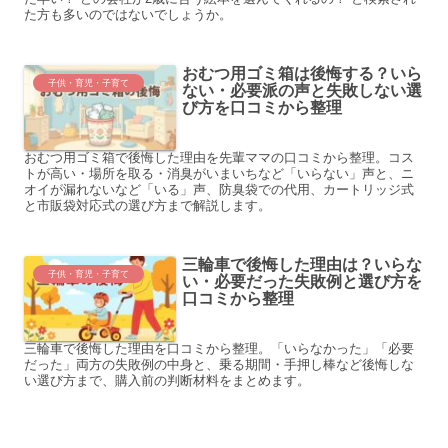
た方も多いのではないでしょうか。
おむつ用ゴミ箱は後悔する？いら
子供・育児・子育て
ない・必要派の声と失敗しない選
び方を口コミから整理
おむつ用ゴミ箱で後悔した理由を先輩ママの口コミから整理。コス
トが高い・場所を取る・消臭がいまいちなど「いらない」声と、ニ
オイが漏れないなど「いる」声、防臭袋での代用、カートリッジ式
と市販袋対応式の選び方まで解説します。
三輪車で後悔した理由は？いらな
子供・育児・子育て
い・必要だった失敗例と選び方を
口コミから整理
三輪車で後悔した理由を口コミから整理。「いらなかった」「必要
だった」両方の失敗例の中身と、乗る期間・手押し棒など後悔しな
い選び方まで、購入前の判断材料をまとめます。