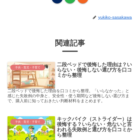
yukiko-sasakawa
関連記事
二段ベッドで後悔した理由は？い
子供・育児・子育て
らない・後悔しない選び方を口コ
ミから整理
二段ベッドで後悔した理由を口コミから整理。「いらなかった」と
感じた失敗例の中身と、安全性・使う期間など後悔しない選び方ま
で、購入前に知っておきたい判断材料をまとめます。
キックバイク（ストライダー）は
子供・育児・子育て
後悔する？いらない・危ないと言
われる失敗例と選び方を口コミか
ら整理