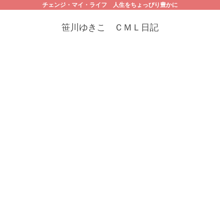
チェンジ・マイ・ライフ 人生をちょっぴり豊かに
笹川ゆきこ ＣＭＬ日記