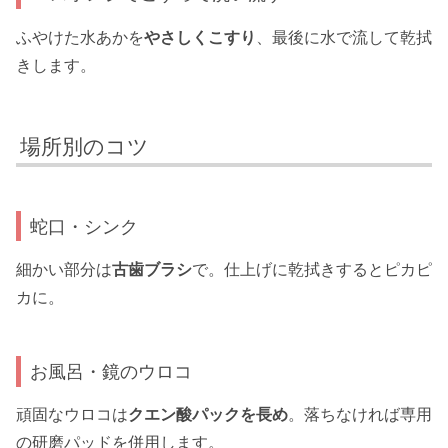
ふやけた水あかを
やさしくこすり
、最後に水で流して乾拭
きします。
場所別のコツ
蛇口・シンク
細かい部分は
古歯ブラシ
で。仕上げに乾拭きするとピカピ
カに。
お風呂・鏡のウロコ
頑固なウロコは
クエン酸パックを長め
。落ちなければ専用
の研磨パッドを併用します。