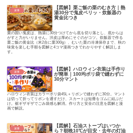
【図解】栗ご飯の栗のむき方｜熱
家事
湯30分で鬼皮ペリッ・炊飯器の
黄金比つき
栗の固い鬼皮は、熱湯に30分つけてから底を切り落とし、底からは
がすと力がいりません。渋皮は厚めにそぐのがコツ。炊飯器で作る
栗ご飯の黄金比（米2合に栗300g）、むいた栗の冷凍保存まで、秋の
味覚を楽しむ手順を図解と4コマ漫画つきでわかりやすく解説しま
す。
【図解】ハロウィン衣装は手作り
家事
が簡単｜100均ポリ袋で縫わずに
30分マント
ハロウィン衣装はカラーポリ袋45L＋リボンで縫わずに30分。マント
は切って折ってリボンを通すだけ、スカートは短冊をゴムに結ぶだ
け。裾ギザギザでごみ袋感も解消。作り方と安全の注意を図解と漫
画で解説。
【図解】石油ストーブはいつか
家事
ら？朝晩10℃が目安・去年の灯油