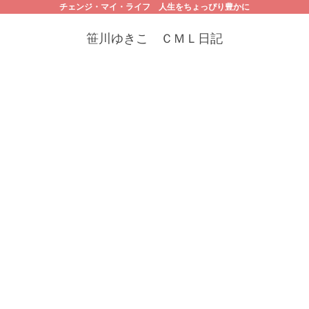
チェンジ・マイ・ライフ 人生をちょっぴり豊かに
笹川ゆきこ ＣＭＬ日記