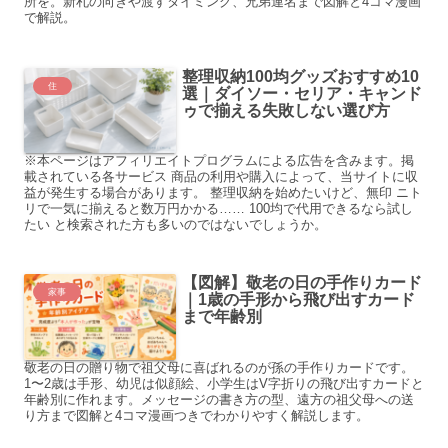
所を。新札の向きや渡すタイミング、兄弟連名まで図解と4コマ漫画
で解説。
整理収納100均グッズおすすめ10
住
選｜ダイソー・セリア・キャンド
ゥで揃える失敗しない選び方
※本ページはアフィリエイトプログラムによる広告を含みます。掲
載されている各サービス 商品の利用や購入によって、当サイトに収
益が発生する場合があります。 整理収納を始めたいけど、無印 ニト
リで一気に揃えると数万円かかる…… 100均で代用できるなら試し
たい と検索された方も多いのではないでしょうか。
【図解】敬老の日の手作りカード
家事
｜1歳の手形から飛び出すカード
まで年齢別
敬老の日の贈り物で祖父母に喜ばれるのが孫の手作りカードです。
1〜2歳は手形、幼児は似顔絵、小学生はV字折りの飛び出すカードと
年齢別に作れます。メッセージの書き方の型、遠方の祖父母への送
り方まで図解と4コマ漫画つきでわかりやすく解説します。