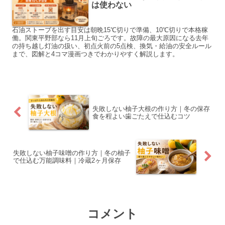
は使わない
石油ストーブを出す目安は朝晩15℃切りで準備、10℃切りで本格稼
働。関東平野部なら11月上旬ごろです。故障の最大原因になる去年
の持ち越し灯油の扱い、初点火前の5点検、換気・給油の安全ルール
まで、図解と4コマ漫画つきでわかりやすく解説します。
失敗しない柚子大根の作り方｜冬の保存
食を程よい歯ごたえで仕込むコツ
失敗しない柚子味噌の作り方｜冬の柚子
で仕込む万能調味料｜冷蔵2ヶ月保存
コメント