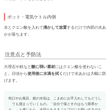
ポット・電気ケトル内側
水とクエン酸を入れて
沸かして放置
するだけで内部の水あ
かが落ちます。
注意点と予防法
大理石や鉄など
酸に弱い素材
にはクエン酸を使わないこ
と。日頃から
使用後に水滴を拭く
だけで水あかは大幅に防
げます。
蛇口やお風呂、鏡の水垢は、こまめにお手入れしてもどうし
ても溜まっていくもの。「自分で落とすのはもう限界か
も…」と感じたら、水回りをまるごとプロにお願いするのも