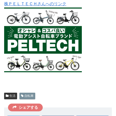
株ＰＥＬＴＥＣＨさんへのリンク
生活
自転車
シェアする