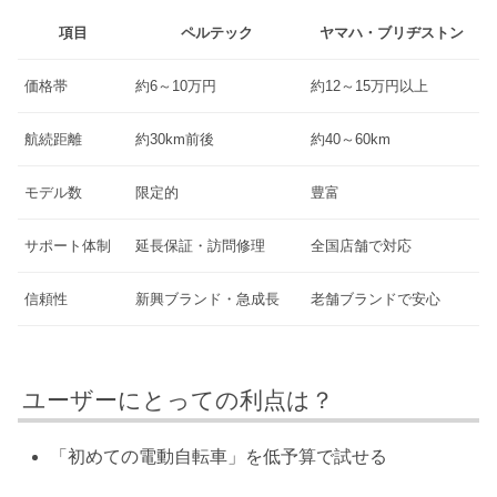
項目
ペルテック
ヤマハ・ブリヂストン
価格帯
約6～10万円
約12～15万円以上
航続距離
約30km前後
約40～60km
モデル数
限定的
豊富
サポート体制
延長保証・訪問修理
全国店舗で対応
信頼性
新興ブランド・急成長
老舗ブランドで安心
ユーザーにとっての利点は？
「初めての電動自転車」を低予算で試せる