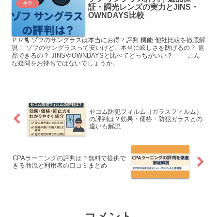
生活
証・調光レンズの実力とJINS・
OWNDAYS比較
ＰＲ🐈 ゾフのサングラスは本当にお得？評判 機能 他社比較を徹底解
説！ ゾフのサングラスって安いけど、本当に眩しさを防げるの？ 返
品できるの？ JINSやOWNDAYSと比べてどっちがいい？ ――こん
な疑問をお持ちではないでしょうか。
セコム防犯フィルム（ガラスフィルム）
の評判は？効果・価格・防犯ガラスとの
違いも解説
CPAラーニングの評判は？無料で提供で
きる商流と利用者の口コミまとめ
コメント