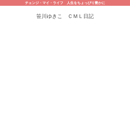
チェンジ・マイ・ライフ 人生をちょっぴり豊かに
笹川ゆきこ ＣＭＬ日記