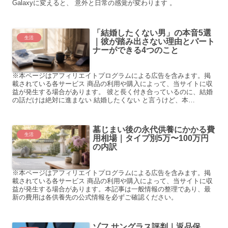
Galaxyに変えると、 意外と日常の感覚が変わります 。
「結婚したくない男」の本音5選
生活
｜彼が踏み出さない理由とパート
ナーができる4つのこと
※本ページはアフィリエイトプログラムによる広告を含みます。掲
載されている各サービス 商品の利用や購入によって、当サイトに収
益が発生する場合があります。 彼と長く付き合っているのに、結婚
の話だけは絶対に進まない 結婚したくない と言うけど、本…
墓じまい後の永代供養にかかる費
生活
用相場｜タイプ別5万〜100万円
の内訳
※本ページはアフィリエイトプログラムによる広告を含みます。掲
載されている各サービス 商品の利用や購入によって、当サイトに収
益が発生する場合があります。本記事は一般情報の整理であり、最
新の費用は各供養先の公式情報を必ずご確認ください。
ゾフ サングラス評判｜返品保