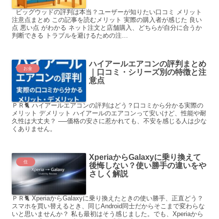
ビッグウッドの評判は本当？ユーザーが知りたい口コミ メリット
注意点まとめ この記事を読むメリット 実際の購入者が感じた 良い
点 悪い点 がわかる ネット注文と店舗購入、どちらが自分に合うか
判断できる トラブルを避けるための注…
ハイアールエアコンの評判まとめ
お金
｜口コミ・シリーズ別の特徴と注
意点
ＰＲ🐈 ハイアールエアコンの評判はどう？口コミから分かる実際の
メリット デメリット ハイアールのエアコンって安いけど、性能や耐
久性は大丈夫？ ──価格の安さに惹かれても、不安を感じる人は少な
くありません。
XperiaからGalaxyに乗り換えて
住
後悔しない？使い勝手の違いをや
さしく解説
ＰＲ🐈 XperiaからGalaxyに乗り換えたときの使い勝手、正直どう？
スマホを買い替えるとき、同じAndroid同士だからそこまで変わらな
いと思いませんか？ 私も最初はそう感じました。でも、Xperiaから