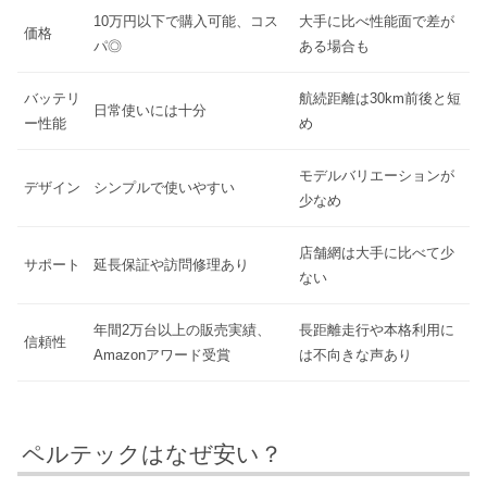
10万円以下で購入可能、コス
大手に比べ性能面で差が
価格
パ◎
ある場合も
バッテリ
航続距離は30km前後と短
日常使いには十分
ー性能
め
モデルバリエーションが
デザイン
シンプルで使いやすい
少なめ
店舗網は大手に比べて少
サポート
延長保証や訪問修理あり
ない
年間2万台以上の販売実績、
長距離走行や本格利用に
信頼性
Amazonアワード受賞
は不向きな声あり
ペルテックはなぜ安い？