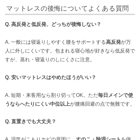
マットレスの後悔についてよくある質問
Q. 高反発と低反発、どっちが後悔しない？
A. 一般には寝返りしやすく腰をサポートする
高反発
が万
人に外しにくいです。包まれる寝心地が好きなら低反発で
すが、蒸れ・寝返りのしにくさに注意。
Q. 安いマットレスはやめたほうがいい？
A. 短期・来客用なら割り切ってOK。ただ
毎日メインで使
うならへたりにくい中位以上
が腰痛回避の点で無難です。
Q. 直置きでも大丈夫？
A. 湿気がこもりカビの原因に。
すのこ・除湿シート
を併