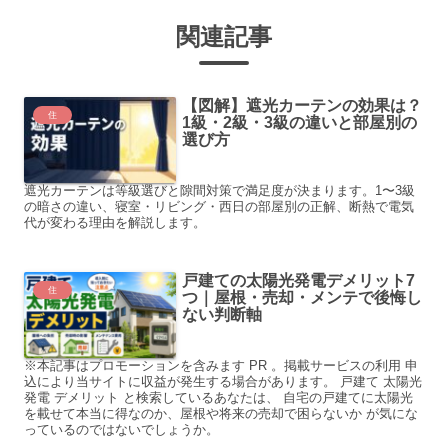
関連記事
【図解】遮光カーテンの効果は？
住
1級・2級・3級の違いと部屋別の
選び方
遮光カーテンは等級選びと隙間対策で満足度が決まります。1〜3級
の暗さの違い、寝室・リビング・西日の部屋別の正解、断熱で電気
代が変わる理由を解説します。
戸建ての太陽光発電デメリット7
住
つ｜屋根・売却・メンテで後悔し
ない判断軸
※本記事はプロモーションを含みます PR 。掲載サービスの利用 申
込により当サイトに収益が発生する場合があります。 戸建て 太陽光
発電 デメリット と検索しているあなたは、 自宅の戸建てに太陽光
を載せて本当に得なのか、屋根や将来の売却で困らないか が気にな
っているのではないでしょうか。