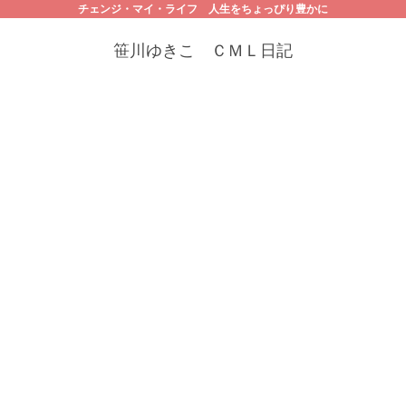
チェンジ・マイ・ライフ 人生をちょっぴり豊かに
笹川ゆきこ ＣＭＬ日記