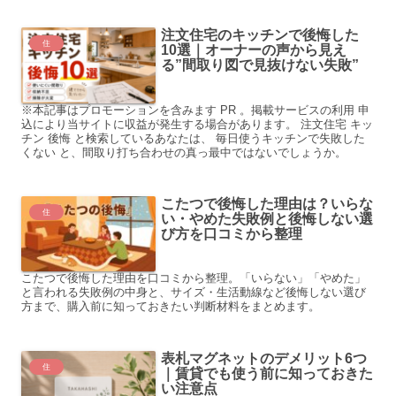
注文住宅のキッチンで後悔した
住
10選｜オーナーの声から見え
る”間取り図で見抜けない失敗”
※本記事はプロモーションを含みます PR 。掲載サービスの利用 申
込により当サイトに収益が発生する場合があります。 注文住宅 キッ
チン 後悔 と検索しているあなたは、 毎日使うキッチンで失敗した
くない と、間取り打ち合わせの真っ最中ではないでしょうか。
こたつで後悔した理由は？いらな
住
い・やめた失敗例と後悔しない選
び方を口コミから整理
こたつで後悔した理由を口コミから整理。「いらない」「やめた」
と言われる失敗例の中身と、サイズ・生活動線など後悔しない選び
方まで、購入前に知っておきたい判断材料をまとめます。
表札マグネットのデメリット6つ
住
｜賃貸でも使う前に知っておきた
い注意点