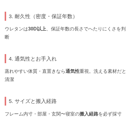
3. 耐久性（密度・保証年数）
ウレタンは
30D以上
、保証年数の長さでへたりにくさを判
断
4. 通気性とお手入れ
蒸れやすい体質・直置きなら
通気性
重視。洗える素材だと
清潔
5. サイズと搬入経路
フレーム内寸・部屋・玄関〜寝室の
搬入経路
を必ず採寸