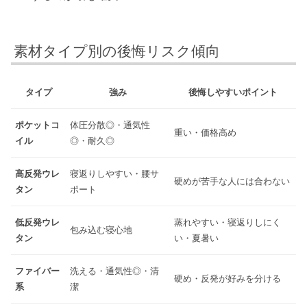
素材タイプ別の後悔リスク傾向
タイプ
強み
後悔しやすいポイント
ポケットコ
体圧分散◎・通気性
重い・価格高め
イル
◎・耐久◎
高反発ウレ
寝返りしやすい・腰サ
硬めが苦手な人には合わない
タン
ポート
低反発ウレ
蒸れやすい・寝返りしにく
包み込む寝心地
タン
い・夏暑い
ファイバー
洗える・通気性◎・清
硬め・反発が好みを分ける
系
潔