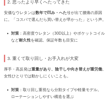
2. 思ったより早くへたってきた
安価なウレタンは
数年で凹み・へたり
が出て腰痛の原因
に。「コスパで選んだら買い替えが早かった」という声。
対策
：高密度ウレタン（30D以上）やポケットコイル
など
耐久性
を確認。保証年数も目安に
3. 重くて取り回し・お手入れが大変
厚手・高反発は
重量があり、陰干しや向き替えが重労働
。
女性ひとりでは動かしにくいことも。
対策
：取り回し重視なら分割タイプや軽量モデル。
ローテーションしやすい構造を選ぶ