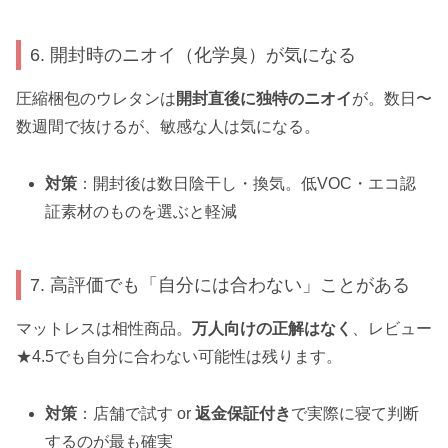
6. 開封時のニオイ（化学臭）が気になる
圧縮梱包のウレタンは
開封直後に独特のニオイ
が。数日〜
数週間で抜けるが、敏感な人は気になる。
対策
：開封後は数日陰干し・換気。低VOC・エコ認
証素材のものを選ぶと軽減
7. 高評価でも「自分には合わない」ことがある
マットレスは相性商品。
万人向けの正解はなく
、レビュー
★4.5でも自分に合わない可能性は残ります。
対策
：店舗で試す or
返金保証付き
で実際に寝て判断
するのが最も確実