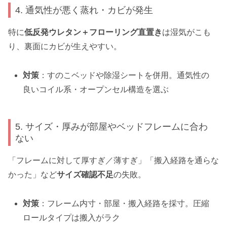
4. 通気性が悪く蒸れ・カビが発生
特に
低反発ウレタン＋フローリング直置き
は湿気がこも
り、裏面にカビが生えやすい。
対策
：すのこベッドや除湿シートを併用。通気性の
良いコイル系・オープンセル構造を選ぶ
5. サイズ・厚みが部屋やベッドフレームに合わ
ない
「フレームに対して厚すぎ／薄すぎ」「搬入経路を通らな
かった」など
サイズ確認不足
の失敗。
対策
：フレーム内寸・部屋・搬入経路を採寸。圧縮
ロールタイプは搬入がラク