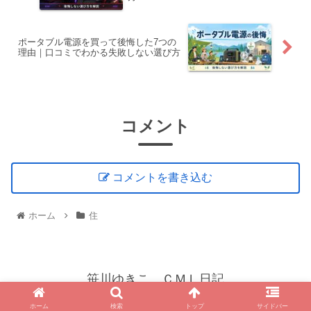
ポータブル電源を買って後悔した7つの
理由｜口コミでわかる失敗しない選び方
コメント
コメントを書き込む
ホーム
住
笹川ゆきこ ＣＭＬ日記
© 2021 笹川ゆきこ ＣＭＬ日記.
ホーム
検索
トップ
サイドバー