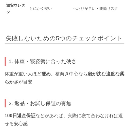
激安ウレタ
とにかく安い
へたりが早い・腰痛リスク
ン
失敗しないための5つのチェックポイント
1. 体重・寝姿勢に合った硬さ
体重が重い人ほど
硬め
、横向き中心なら
肩が沈む適度な柔
らかさ
が目安
2. 返品・お試し保証の有無
100日返金保証
などがあれば、実際に寝て合わなければ返
せる安心感