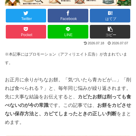
Twitter
Facebook
はてブ
Pocket
LINE
コピー
2026.07.18
2026.07.07
※本記事にはプロモーション（アフィリエイト広告）が含まれていま
す。
お正月に余りがちなお餅。「気づいたら青カビが…」「削
れば食べられる？」と、毎年同じ悩みが繰り返されます。
先に大事な結論をお伝えすると、
カビたお餅は削っても食
べないのが今の常識
です。この記事では、
お餅をカビさせ
ない保存方法と、カビてしまったときの正しい判断
をまと
めます。