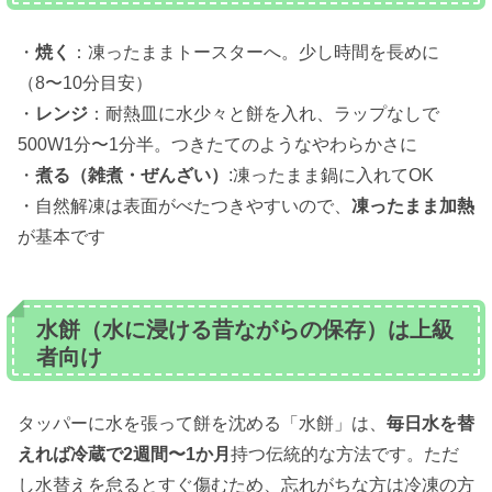
・
焼く
：凍ったままトースターへ。少し時間を長めに
（8〜10分目安）
・
レンジ
：耐熱皿に水少々と餅を入れ、ラップなしで
500W1分〜1分半。つきたてのようなやわらかさに
・
煮る（雑煮・ぜんざい）
:凍ったまま鍋に入れてOK
・自然解凍は表面がべたつきやすいので、
凍ったまま加熱
が基本です
水餅（水に浸ける昔ながらの保存）は上級
者向け
タッパーに水を張って餅を沈める「水餅」は、
毎日水を替
えれば冷蔵で2週間〜1か月
持つ伝統的な方法です。ただ
し水替えを怠るとすぐ傷むため、忘れがちな方は冷凍の方