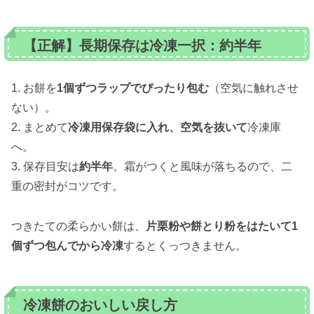
【正解】長期保存は冷凍一択：約半年
1. お餅を
1個ずつラップでぴったり包む
（空気に触れさせ
ない）。
2. まとめて
冷凍用保存袋に入れ、空気を抜いて
冷凍庫
へ。
3. 保存目安は
約半年
。霜がつくと風味が落ちるので、二
重の密封がコツです。
つきたての柔らかい餅は、
片栗粉や餅とり粉をはたいて1
個ずつ包んでから冷凍
するとくっつきません。
冷凍餅のおいしい戻し方