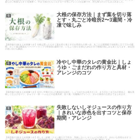
柔らかい程度ならすぐ冷凍庫へ、中まで溶けたらミルクセーキ等にアレンジが正解です。持ち帰りのコツもまとめました。
大根の保存方法｜まず葉を切り落
食
とす・丸ごと冷暗所2〜3週間・冷
凍で味しみ
【保存版の1枚まとめ画像つき】大根は買ったらすぐ葉を切り落とすのが長持ちの第一歩。丸ごとは新聞紙で冷暗所に立てて2〜3週
間、カット後は断面をペーパー＋ラップで野菜室1週間です。いちょう切り冷凍なら約1か月で煮物の味しみも良くなります。部位別
の使い分けも解説。
冷やし中華のタレの黄金比｜しょ
食
うゆ・ごまだれの作り方と具材・
アレンジのコツ
【保存版の1枚まとめ画像つき】冷やし中華のタレの黄金比を紹介。しょうゆだれは各大さじ2、まろやかごまだれの割合と、麺を美
味しく仕上げるコツ、きゅうり・卵・ハムなどの定番具材、担々風・冷麺風のアレンジ、タレの保存の注意までまとめます。
失敗しないしそジュースの作り方
食
｜きれいな赤色を出すコツと保存
期間・アレンジ
【保存版の1枚まとめ画像つき】赤しそ・砂糖・クエン酸だけで作る、失敗しないしそジュースの作り方。きれいな赤色を出すコ
ツ、濁り・苦味を防ぐポイント、保存期間の目安、炭酸割りやゼリーなどのアレンジまで丁寧に解説します。