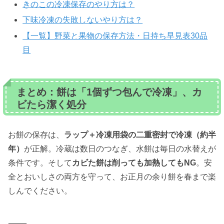
きのこの冷凍保存のやり方は？
下味冷凍の失敗しないやり方は？
【一覧】野菜と果物の保存方法・日持ち早見表30品
目
まとめ：餅は「1個ずつ包んで冷凍」、カ
ビたら潔く処分
お餅の保存は、
ラップ＋冷凍用袋の二重密封で冷凍（約半
年）
が正解。冷蔵は数日のつなぎ、水餅は毎日の水替えが
条件です。そして
カビた餅は削っても加熱してもNG
。安
全とおいしさの両方を守って、お正月の余り餅を春まで楽
しんでください。