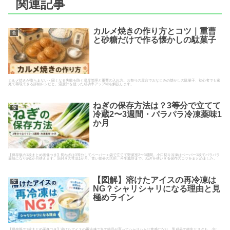
関連記事
カルメ焼きの作り方とコツ｜重曹
食
と砂糖だけで作る懐かしの駄菓子
カルメ焼きが膨らまない・固くなる失敗を防ぐ温度管理と重曹の入れ方。お祭りの屋台でおなじみの懐かしの駄菓子、初心者でも家
庭で再現できる詳細レシピと、温度計を使った成功率アップ術を解説します。
ねぎの保存方法は？3等分で立てて
食
冷蔵2〜3週間・パラパラ冷凍薬味1
か月
【保存版の1枚まとめ画像つき】長ねぎは3等分してペーパー＋袋で立てて野菜室2〜3週間。小口切り冷凍はペーパー1枚でパラパラ
薬味になり約1か月使えます。泥付きの常温1か月、青い部分の活用、再生栽培まで、ねぎを使いきる保存のコツをまとめました。
【図解】溶けたアイスの再冷凍は
食
NG？シャリシャリになる理由と見
極めライン
【保存版の1枚まとめ画像つき】溶けたアイスの再冷凍は氷の結晶が育ってシャリシャリ食感になり、乳成分の衛生リスクも。少し