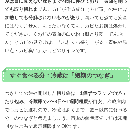
糸は目に見えない深さまで内部に伸びており、表面を削っ
ても取り切れません
。カビが作る成分（カビ毒）の中には
加熱しても分解されないものがあり
、焼いても煮ても安全
にはなりません。もったいなくても、カビたお餅は処分し
てください。※お餅の表面の白い粉（餅とり粉・でんぷ
ん）とカビの見分けは、「ふわふわ盛り上がる・青緑や黒
い点・カビ臭い」がカビのサインです。
すぐ食べる分：冷蔵は「短期のつなぎ」
つきたての餅や開封した切り餅は、
1個ずつラップでぴっ
たり包み、冷蔵庫で2〜3日〜1週間程度
が目安。冷蔵庫内
でもカビは進むので、冷蔵はあくまで「数日以内に食べる
分」のつなぎと考えましょう。市販の個包装切り餅は未開
封なら常温で表示期限までOKです。