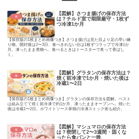
【図解】さつま揚げの保存方法
食
は？チルド室で期限厳守・1枚ず
つ冷凍1か月
【保存版の1枚まとめ画像つき】さつま揚げは見た目より足の早い練
り物。開封後は2〜3日、食べきれない分は1枚ずつラップで冷凍1か
月。凍ったまま煮物へ、食べるときはトースターで炙って香ばし
く。
【図解】グラタンの保存方法は？
食
焼く前冷凍で1か月・焼いた後は
冷蔵1〜2日
【保存版の1枚まとめ画像つき】グラタンの保存方法を図解。ベスト
は組み立てて焼く前冷凍で約1か月、凍ったままオーブンへ。焼いた
後は冷蔵1〜2日。ホワイトソース単独の冷凍ストック術も紹介。
【図解】マシュマロの保存方法
食
は？密閉して2〜3週間・固くな
ったら食パンと一晩