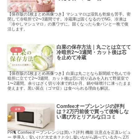
【保存版の1枚まとめ画像つき】マシュマロは湿気も乾燥も苦手。密
閉して冷暗所で2〜3週間です。冷蔵庫は固くなるのでNG、冷凍は
「冷やしマシュマロ」の裏ワザに。固くなったら食パンと一晩で復
活します。
白菜の保存方法｜丸ごとは立てて
食
冷暗所2〜3週間・カット後は芯
を止めて冷蔵
【保存版の1枚まとめ画像つき】白菜は丸ごとなら新聞紙で包んで冷
暗所に立てて2〜3週間、カット後は芯に切り込みを入れて野菜室で
1〜2週間。余りはざく切り冷凍で約1か月、鍋や味噌汁に凍ったまま
使えます。黒い斑点（ゴマ症）は食べられる理由も解説。
Comfeeオーブンレンジの評判
家事
は？2万円前後で買って後悔しな
い選び方とリアルな口コミ
PR🐈 Comfeeオーブンレンジは買い？評判 機能 注意点を正直レビュ
ー 💬導入：安いけど大丈夫？と少し疑いながら調べている方へ 2万