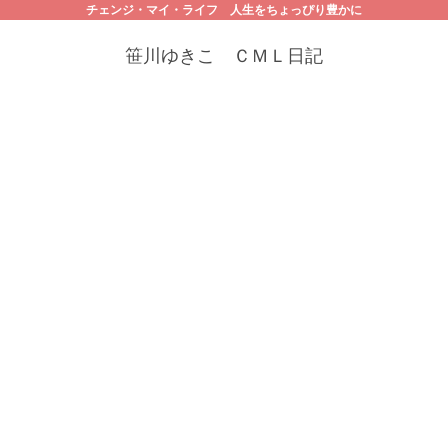
チェンジ・マイ・ライフ 人生をちょっぴり豊かに
笹川ゆきこ ＣＭＬ日記