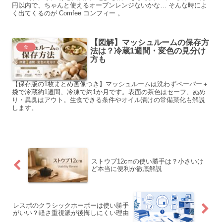
円以内で、ちゃんと使えるオーブンレンジないかな… そんな時によ
く出てくるのが Comfee コンフィー 。
【図解】マッシュルームの保存方
食
法は？冷蔵1週間・変色の見分け
方も
【保存版の1枚まとめ画像つき】マッシュルームは洗わずペーパー＋
袋で冷蔵約1週間、冷凍で約1か月です。表面の茶色はセーフ、ぬめ
り・異臭はアウト。生食できる条件やオイル漬けの常備菜化も解説
します。
ストウブ12cmの使い勝手は？小さいけ
ど本当に便利か徹底解説
レスポのクラシックホーボーは使い勝手
がいい？軽さ重視派が後悔しにくい理由