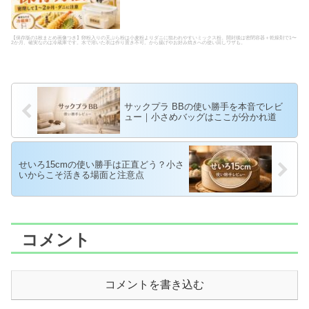
【保存版の1枚まとめ画像つき】卵粉入りの天ぷら粉は小麦粉よりダニに狙われやすいミックス粉。開封後は密閉容器＋乾燥剤で1〜
2か月、確実なのは冷蔵庫です。水で溶いた衣は作り置き不可。から揚げやお好み焼きへの使い回しワザも。
サックプラ BBの使い勝手を本音でレビ
ュー｜小さめバッグはここが分かれ道
せいろ15cmの使い勝手は正直どう？小さ
いからこそ活きる場面と注意点
コメント
コメントを書き込む