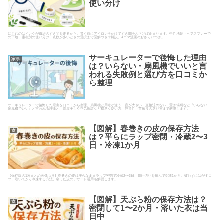
使い分け
にじむのはインクが繊維のすき間を走るから。書く前にアイロンをかけてすき間をふさげば止まります。中性洗剤・ヘアスプレーで
の下地、素材別の使い分け、点数が多いときの選択まで図解つきで解説。4コマ漫画のおさらいつき。
サーキュレーターで後悔した理由
家事
は？いらない・扇風機でいいと言
われる失敗例と選び方を口コミか
ら整理
サーキュレーターで後悔した理由を口コミから整理。扇風機と用途が違う・音が大きい・直接涼めない・置き場所など「いらない・
扇風機でいい」と言われる理由と、部屋干しや空気循環など得意な使い方、静音性・首振りの選び方まで解説します。
【図解】春巻きの皮の保存方法
食
は？平らにラップ密閉・冷蔵2〜3
日・冷凍1か月
【保存版の1枚まとめ画像つき】春巻きの皮は平らなままラップ密閉で冷蔵2〜3日、間仕切りを挟んで冷凍1か月。破れずにはがすコ
ツ、巻いてから冷凍する方法、余った皮のデザート活用も解説します。
【図解】天ぷら粉の保存方法は？
食
密閉して1〜2か月・溶いた衣は当
日中