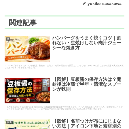
yukiko-sasakawa
関連記事
ハンバーグをうまく焼くコツ｜割
食
れない・生焼けしない肉汁ジュー
シーな焼き方
ハンバーグをうまく焼くコツを解説。割れる・生焼け・肉汁が流れ出る原因と、ふっくらジューシーに焼くための成形・火加減・蒸
し焼きのポイントをまとめました。
【図解】豆板醤の保存方法は？開
食
封後は冷蔵で半年・清潔なスプー
ンが鉄則
【保存版の1枚まとめ画像つき】塩分の高い豆板醤は開封後冷蔵で半年使えます。カビの原因は水分の持ち込み。清潔で乾いたスプ
ーンとフチの拭き取りで防ぎましょう。油で炒めて香りを出す使い方に変えると出番が増えて使い切れます。
【図解】名前つけが布ににじまな
家事
い方法｜アイロン下地と素材別の