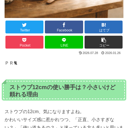
Twitter
Facebook
はてブ
Pocket
LINE
コピー
2026.07.28
2026.01.26
ＰＲ🐈
ストウブ12cmの使い勝手は？小さいけど
頼れる理由
ストウブの12cm、気になりますよね。
かわいいサイズ感に惹かれつつ、「正直、小さすぎな
い？」「使い道あるの？」と迷っている方も多いと思いま