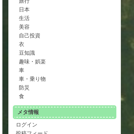
旅行
日本
生活
美容
自己投資
衣
豆知識
趣味・娯楽
車
車・乗り物
防災
食
メタ情報
ログイン
投稿フィード