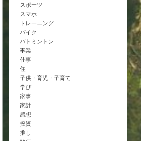
スポーツ
スマホ
トレーニング
バイク
バトミントン
事業
仕事
住
子供・育児・子育て
学び
家事
家計
感想
投資
推し