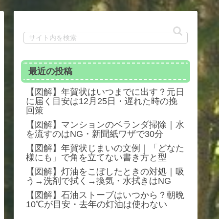
最近の投稿
【図解】年賀状はいつまでに出す？元日
に届く目安は12月25日・遅れた時の挽
回策
【図解】マンションのベランダ掃除｜水
を流すのはNG・新聞紙ワザで30分
【図解】年賀状じまいの文例｜「どなた
様にも」で角を立てない書き方と型
【図解】灯油をこぼしたときの対処｜吸
う→洗剤で拭く→換気・水拭きはNG
【図解】石油ストーブはいつから？朝晩
10℃が目安・去年の灯油は使わない