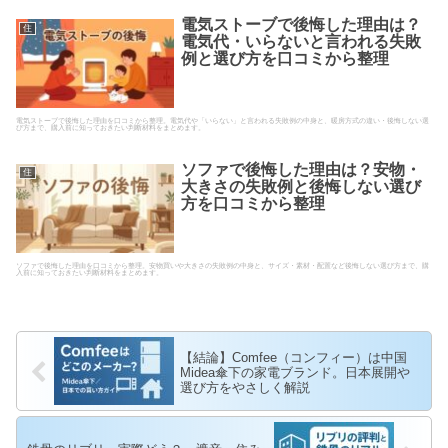
電気ストーブで後悔した理由は？
住
電気代・いらないと言われる失敗
例と選び方を口コミから整理
電気ストーブで後悔した理由を口コミから整理。電気代や「いらない」と言われる失敗例の中身と、暖房方式の違い・後悔しない選
び方まで、購入前に知っておきたい判断材料をまとめます。
ソファで後悔した理由は？安物・
住
大きさの失敗例と後悔しない選び
方を口コミから整理
ソファで後悔した理由を口コミから整理。安物買いや大きさの失敗例の中身と、サイズ・素材・配置など後悔しない選び方まで、購
入前に知っておきたい判断材料をまとめます。
【結論】Comfee（コンフィー）は中国
Midea傘下の家電ブランド。日本展開や
選び方をやさしく解説