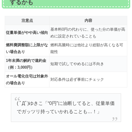
するかも
注意点
内容
基本料0円の代わりに、使った分の単価が高
従量単価がやや高い傾向
めに設定されていることも
燃料費調整額に上限がな
燃料高騰時には他社より総額が高くなる可
い場合あり
能性
1年未満の解約で違約金
短期で試してやめるには不向き
（例：3,000円）
オール電化住宅は対象外
対応条件は必ず事前にチェック
の場合あり
( ﾟДﾟ)ゆきこ「“0円”に油断してると、従量単価
でガッツリ持っていかれることも…！」