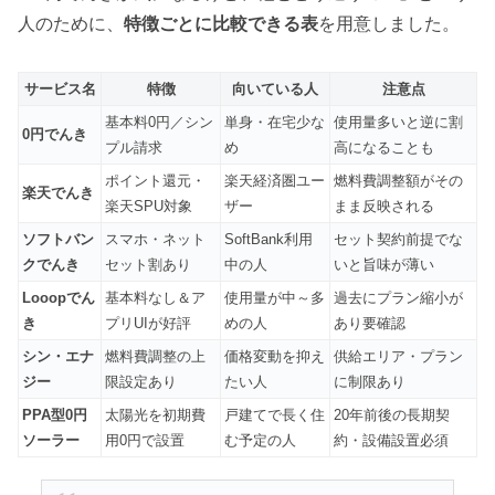
人のために、
特徴ごとに比較できる表
を用意しました。
サービス名
特徴
向いている人
注意点
基本料0円／シン
単身・在宅少な
使用量多いと逆に割
0円でんき
プル請求
め
高になることも
ポイント還元・
楽天経済圏ユー
燃料費調整額がその
楽天でんき
楽天SPU対象
ザー
まま反映される
ソフトバン
スマホ・ネット
SoftBank利用
セット契約前提でな
クでんき
セット割あり
中の人
いと旨味が薄い
Looopでん
基本料なし＆ア
使用量が中～多
過去にプラン縮小が
き
プリUIが好評
めの人
あり要確認
シン・エナ
燃料費調整の上
価格変動を抑え
供給エリア・プラン
ジー
限設定あり
たい人
に制限あり
PPA型0円
太陽光を初期費
戸建てで長く住
20年前後の長期契
ソーラー
用0円で設置
む予定の人
約・設備設置必須