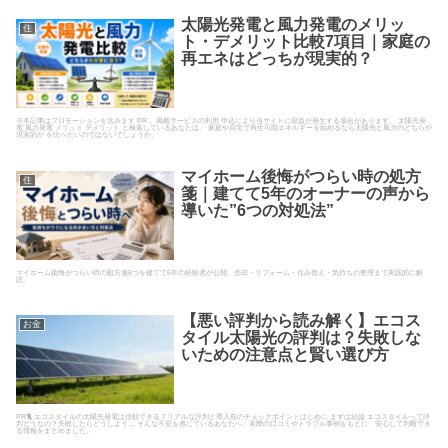
太陽光発電と風力発電のメリッ
住
ト・デメリット比較7項目｜家庭の
再エネはどっちが現実的？
※本記事はプロモーションを含みます PR 。掲載サービスの利用 申込により当サイトに収益が発生する場合があります。 太陽光発
電 風力発電 メリット デメリット と検索しているあなたは、 家庭や自宅で再生可能エネルギーを始めるなら太陽光と風力のどちらが
現実的か を比べたいのではないでしょうか。
マイホーム後悔がつらい時の処方
住
箋｜建てて5年のオーナーの声から
導いた”6つの対処法”
マイホーム後悔がつらい時の処方箋6つを建てて5年の経験者が公開。売却・リフォーム・住み替え・気持ちの整理まで実践的に解
説。
【悪い評判から読み解く】エコス
お金
タイル太陽光の評判は？失敗しな
いための注意点と賢い選び方
PR🐈 エコスタイルの太陽光発電は信頼できる？リアルな評判と導入前のチェックポイントはじめに まずは結論 エコスタイルって評
判どうなの？失敗したらどうしよう… そんな不安を感じているあなたへ。実際の口コミやトラブル事例をもとに、安心して判断でき
る情報をまとめました。