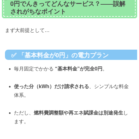
0円でんきってどんなサービス？——誤解
されがちなポイント
まず大前提として…
✅
「基本料金が0円」の電力プラン
毎月固定でかかる
“基本料金”が完全0円
。
使った分（kWh）だけ請求される
、シンプルな料金
体系。
ただし、
燃料費調整額や再エネ賦課金は別途発生
し
ます。