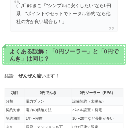
( ﾟДﾟ)ゆきこ「“シンプルに安くしたい”なら0円
系、“ポイントやセットでトータル節約”なら他
社の方が良い場合も！」
よくある誤解：「0円ソーラー」と「0円で
んき」は同じ？
結論：
ぜんぜん違います！
項目
0円でんき
0円ソーラー（PPA）
分類
電力プラン
設備契約（太陽光）
契約対象
電力の供給方法
パネル設置＋発電
契約期間
1年〜程度
10〜20年など長期が多い
向き
賃貸・マンションも可
ほぼ戸建て限定