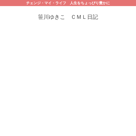
チェンジ・マイ・ライフ 人生をちょっぴり豊かに
笹川ゆきこ ＣＭＬ日記