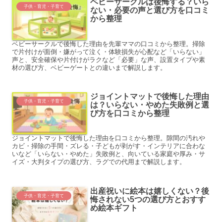
ベビーサークルは後悔する？いら
子供・育児・子育て
ない・必要の声と選び方を口コミ
から整理
ベビーサークルで後悔した理由を先輩ママの口コミから整理。掃除
で片付けが面倒・嫌がって泣く・体験損失が心配など「いらない」
声と、安全確保や片付けがラクなど「必要」な声、設置タイプや素
材の選び方、ベビーゲートとの違いまで解説します。
ジョイントマットで後悔した理由
子供・育児・子育て
は？いらない・やめた失敗例と選
び方を口コミから整理
ジョイントマットで後悔した理由を口コミから整理。隙間の汚れや
カビ・掃除の手間・ズレる・子どもが剥がす・インテリアに合わな
いなど「いらない・やめた」失敗例と、向いている家庭や厚み・サ
イズ・大判タイプの選び方、ラグでの代用まで解説します。
出産祝いに絵本は嬉しくない？後
子供・育児・子育て
悔されない5つの選び方とおすす
め絵本ギフト