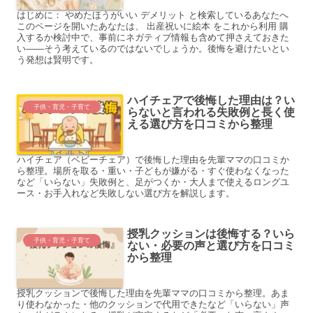
はじめに： やめたほうがいい デメリット と検索しているあなたへ
このページを開いたあなたは、 出産祝いに絵本 をこれから利用 購
入するか検討中で、事前にネガティブ情報も含めて押さえておきた
い――そう考えているのではないでしょうか。後悔を避けたいとい
う発想は賢明です。
ハイチェアで後悔した理由は？い
子供・育児・子育て
らないと言われる失敗例と長く使
える選び方を口コミから整理
ハイチェア（ベビーチェア）で後悔した理由を先輩ママの口コミか
ら整理。場所を取る・重い・子どもが嫌がる・すぐ使わなくなった
など「いらない」失敗例と、足がつくか・大人まで使えるロングユ
ース・お手入れなど失敗しない選び方を解説します。
授乳クッションは後悔する？いら
子供・育児・子育て
ない・必要の声と選び方を口コミ
から整理
授乳クッションで後悔した理由を先輩ママの口コミから整理。あま
り使わなかった・他のクッションで代用できたなど「いらない」声