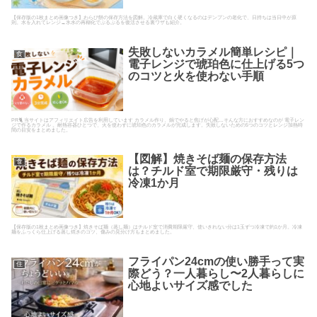
【保存版の1枚まとめ画像つき】わらび餅の保存方法を図解。冷蔵庫で白く硬くなるのはデンプンの老化で、日持ちは当日中が原
則。水を入れてレンジ→氷水の再糊化でぷるぷるを復活させる裏ワザも紹介。
失敗しないカラメル簡単レシピ｜
食
電子レンジで琥珀色に仕上げる5つ
のコツと火を使わない手順
PR🐈 当サイトはアフィリエイト広告を利用しています カラメル作り、鍋でやると焦げが心配…そんな方におすすめなのが 電子レン
ジで作るカラメル 。耐熱容器ひとつで、火を使わずに琥珀色のカラメルが完成します。失敗しないための5つのコツとレンジ加熱時
間の目安をまとめました。
【図解】焼きそば麺の保存方法
食
は？チルド室で期限厳守・残りは
冷凍1か月
【保存版の1枚まとめ画像つき】焼きそば麺（蒸し麺）はチルド室で消費期限厳守、使いきれない分は1玉ずつ冷凍で約1か月。冷凍
麺をふっくら仕上げる蒸し焼きのコツ、傷みの見分け方もまとめました。
フライパン24cmの使い勝手って実
住
際どう？一人暮らし〜2人暮らしに
心地よいサイズ感でした