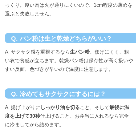
っくり。厚い肉は火が通りにくいので、1cm程度の薄めを
選ぶと失敗しません。
Q. パン粉は生と乾燥どちらがいい？
A. サクサク感を重視するなら
生パン粉
。焦げにくく、粗
い衣で食感が立ちます。乾燥パン粉は保存性が高く扱いや
すい反面、色づきが早いので温度に注意します。
Q. 冷めてもサクサクにするには？
A. 揚げ上がりに
しっかり油を切る
こと、そして
最後に温
度を上げて30秒
仕上げること。お弁当に入れるなら完全
に冷ましてから詰めます。