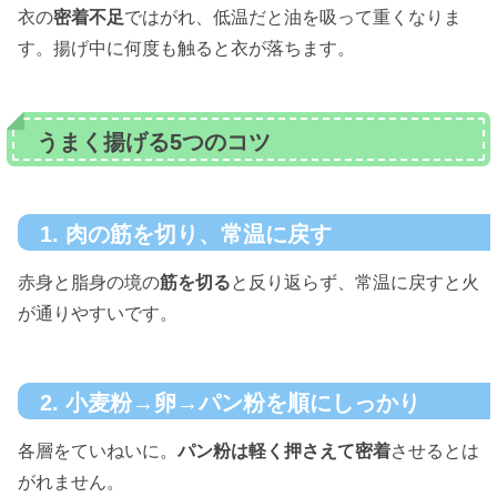
衣の
密着不足
ではがれ、低温だと油を吸って重くなりま
す。揚げ中に何度も触ると衣が落ちます。
うまく揚げる5つのコツ
1. 肉の筋を切り、常温に戻す
赤身と脂身の境の
筋を切る
と反り返らず、常温に戻すと火
が通りやすいです。
2. 小麦粉→卵→パン粉を順にしっかり
各層をていねいに。
パン粉は軽く押さえて密着
させるとは
がれません。