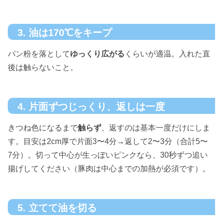
3. 油は170℃をキープ
パン粉を落として
ゆっくり広がる
くらいが適温。入れた直
後は触らないこと。
4. 片面ずつじっくり、返しは一度
きつね色になるまで
触らず
、返すのは基本一度だけにしま
す。目安は2cm厚で片面3〜4分→返して2〜3分（合計5〜
7分）。切って中心が生っぽいピンクなら、30秒ずつ追い
揚げしてください（豚肉は中心までの加熱が必須です）。
5. 立てて油を切る