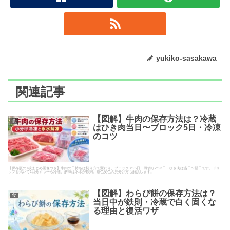
yukiko-sasakawa
関連記事
【図解】牛肉の保存方法は？冷蔵
食
はひき肉当日〜ブロック5日・冷凍
のコツ
【保存版の1枚まとめ画像つき】牛肉の日持ちは切り方で変わり、ブロック3〜5日・薄切り2〜3日・ひき肉は当日〜翌日です。ドリ
ップを拭いて1回分ずつ平ら冷凍、解凍は氷水が鉄則。茶色変色の見分け方も解説します。
【図解】わらび餅の保存方法は？
食
当日中が鉄則・冷蔵で白く固くな
る理由と復活ワザ