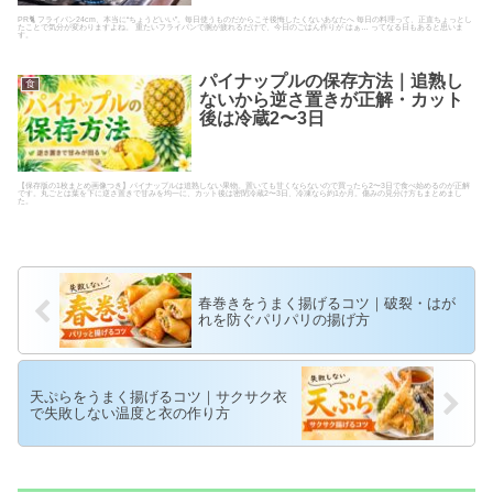
PR🐈 フライパン24cm、本当に“ちょうどいい”。毎日使うものだからこそ後悔したくないあなたへ 毎日の料理って、正直ちょっとし
たことで気分が変わりますよね。 重たいフライパンで腕が疲れるだけで、今日のごはん作りが はぁ… ってなる日もあると思いま
す。
パイナップルの保存方法｜追熟し
食
ないから逆さ置きが正解・カット
後は冷蔵2〜3日
【保存版の1枚まとめ画像つき】パイナップルは追熟しない果物。置いても甘くならないので買ったら2〜3日で食べ始めるのが正解
です。丸ごとは葉を下に逆さ置きで甘みを均一に、カット後は密閉冷蔵2〜3日、冷凍なら約1か月。傷みの見分け方もまとめまし
た。
春巻きをうまく揚げるコツ｜破裂・はが
れを防ぐパリパリの揚げ方
天ぷらをうまく揚げるコツ｜サクサク衣
で失敗しない温度と衣の作り方