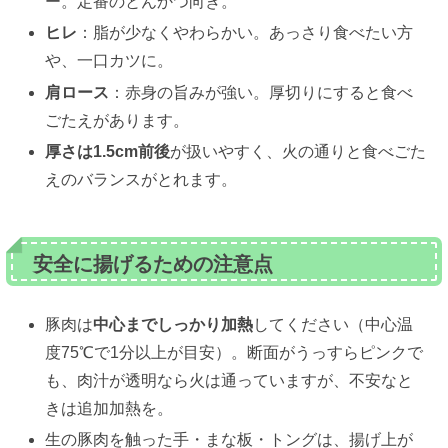
ー。定番のとんかつ向き。
ヒレ
：脂が少なくやわらかい。あっさり食べたい方
や、一口カツに。
肩ロース
：赤身の旨みが強い。厚切りにすると食べ
ごたえがあります。
厚さは1.5cm前後
が扱いやすく、火の通りと食べごた
えのバランスがとれます。
安全に揚げるための注意点
豚肉は
中心までしっかり加熱
してください（中心温
度75℃で1分以上が目安）。断面がうっすらピンクで
も、肉汁が透明なら火は通っていますが、不安なと
きは追加加熱を。
生の豚肉を触った手・まな板・トングは、揚げ上が