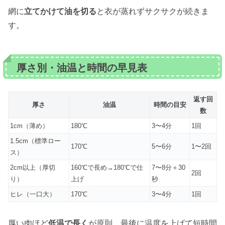
網に
立てかけて油を切る
と衣が蒸れずサクサクが続きま
す。
厚さ別・油温と時間の早見表
返す回
厚さ
油温
時間の目安
数
1cm（薄め）
180℃
3〜4分
1回
1.5cm（標準ロー
170℃
5〜6分
1〜2回
ス）
2cm以上（厚切
160℃で長め→180℃で仕
7〜8分＋30
2回
り）
上げ
秒
ヒレ（一口大）
170℃
3〜4分
1回
厚い肉ほど
低温で長く
が原則。最後に温度を上げて短時間